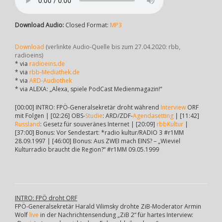
Download Audio:
Closed Format:
MP3
Download
(verlinkte Audio-Quelle bis zum 27.04.2020: rbb,
radioeins)
* via
radioeins.de
* via
rbb-Mediathek.de
* via
ARD-Audiothek
* via ALEXA: „Alexa, spiele PodCast Medienmagazin!“
[00:00] INTRO: FPÖ-Generalsekretär droht während
Interview
ORF
mit Folgen | [02:26] OBS-
Studie
: ARD/ZDF-
Agendasetting
| [11:42]
Russland
: Gesetz für souveränes Internet | [20:09]
rbbKultur
|
[37:00] Bonus: Vor Sendestart: *radio kultur/RADIO 3 #r1MM
28.09.1997 | [46:00] Bonus: Aus ZWEI mach EINS? – „Wieviel
Kulturradio braucht die Region?“ #r1MM 09.05.1999
INTRO: FPÖ droht ORF
FPÖ-Generalsekretär Harald Vilimsky drohte ZiB-Moderator Armin
Wolf
live
in der Nachrichtensendung „ZiB 2“ für hartes Interview: