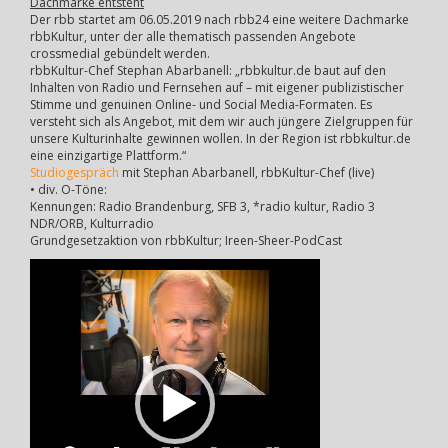
Dachmarke entsteht
Der rbb startet am 06.05.2019 nach rbb24 eine weitere Dachmarke
rbbKultur, unter der alle thematisch passenden Angebote
crossmedial gebündelt werden.
rbbKultur-Chef Stephan Abarbanell: „rbbkultur.de baut auf den
Inhalten von Radio und Fernsehen auf – mit eigener publizistischer
Stimme und genuinen Online- und Social Media-Formaten. Es
versteht sich als Angebot, mit dem wir auch jüngere Zielgruppen für
unsere Kulturinhalte gewinnen wollen. In der Region ist rbbkultur.de
eine einzigartige Plattform.“
Studiogespräch
mit Stephan Abarbanell, rbbKultur-Chef (live)
• div. O-Töne:
Kennungen: Radio Brandenburg, SFB 3, *radio kultur, Radio 3
NDR/ORB, Kulturradio
Grundgesetzaktion von rbbKultur; Ireen-Sheer-PodCast
Video-
Player