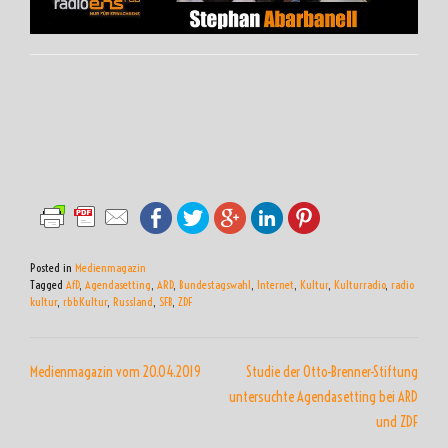
Posted in
Medienmagazin
Tagged
AfD
,
Agendasetting
,
ARD
,
Bundestagswahl
,
Internet
,
Kultur
,
Kulturradio
,
radio
kultur
,
rbbKultur
,
Russland
,
SFB
,
ZDF
BEITRAGSNAVIGATION
Medienmagazin vom 20.04.2019
Studie der Otto-Brenner-Stiftung
untersuchte Agendasetting bei ARD
und ZDF