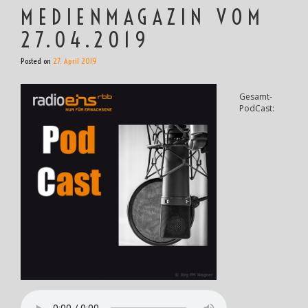
MEDIENMAGAZIN VOM
27.04.2019
Posted on
27. April 2019
Gesamt-
PodCast: