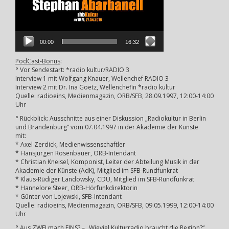
00:00
16:32
PodCast-Bonus
:
° Vor Sendestart: *radio kultur/RADIO 3
Interview 1 mit Wolfgang Knauer, Wellenchef RADIO 3
Interview 2 mit Dr. Ina Goetz, Wellenchefin *radio kultur
Quelle: radioeins, Medienmagazin, ORB/SFB, 28.09.1997, 12:00-14:00
Uhr
° Rückblick: Ausschnitte aus einer Diskussion „Radiokultur in Berlin
und Brandenburg“ vom 07.04.1997 in der Akademie der Künste
mit:
* Axel Zerdick, Medienwissenschaftler
* Hansjürgen Rosenbauer, ORB-Intendant
* Christian Kneisel, Komponist, Leiter der Abteilung Musik in der
Akademie der Künste (AdK), Mitglied im SFB-Rundfunkrat
* Klaus-Rüdiger Landowsky, CDU, Mitglied im SFB-Rundfunkrat
* Hannelore Steer, ORB-Hörfunkdirektorin
* Günter von Lojewski, SFB-Intendant
Quelle: radioeins, Medienmagazin, ORB/SFB, 09.05.1999, 12:00-14:00
Uhr
° Aus ZWEI mach EINS? – „Wieviel Kulturradio braucht die Region?“