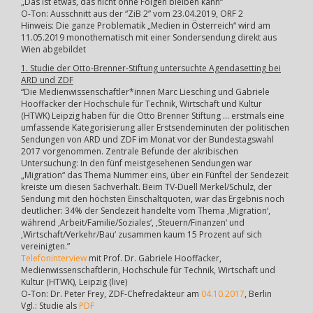
„Das ist etwas, das nicht ohne Folgen bleiben kann“
O-Ton: Ausschnitt aus der “ZiB 2” vom 23.04.2019, ORF 2
Hinweis: Die ganze Problematik „Medien in Österreich“ wird am
11.05.2019 monothematisch mit einer Sondersendung direkt aus
Wien abgebildet
1. Studie der Otto-Brenner-Stiftung untersuchte Agendasetting bei
ARD und ZDF
“Die Medienwissenschaftler*innen Marc Liesching und Gabriele
Hooffacker der Hochschule für Technik, Wirtschaft und Kultur
(HTWK) Leipzig haben für die Otto Brenner Stiftung … erstmals eine
umfassende Kategorisierung aller Erstsendeminuten der politischen
Sendungen von ARD und ZDF im Monat vor der Bundestagswahl
2017 vorgenommen. Zentrale Befunde der akribischen
Untersuchung: In den fünf meistgesehenen Sendungen war
„Migration“ das Thema Nummer eins, über ein Fünftel der Sendezeit
kreiste um diesen Sachverhalt. Beim TV-Duell Merkel/Schulz, der
Sendung mit den höchsten Einschaltquoten, war das Ergebnis noch
deutlicher: 34% der Sendezeit handelte vom Thema ‚Migration‘,
während ‚Arbeit/Familie/Soziales‘, ‚Steuern/Finanzen‘ und
‚Wirtschaft/Verkehr/Bau‘ zusammen kaum 15 Prozent auf sich
vereinigten.”
Telefoninterview
mit Prof. Dr. Gabriele Hooffacker,
Medienwissenschaftlerin, Hochschule für Technik, Wirtschaft und
Kultur (HTWK), Leipzig (live)
O-Ton: Dr. Peter Frey, ZDF-Chefredakteur am
04.10.2017
, Berlin
Vgl.: Studie als
PDF