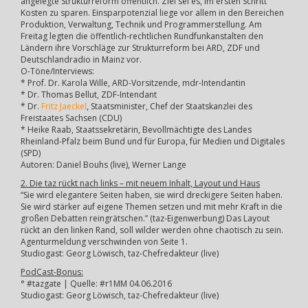
angelegte Strukturreform öffentlich. Ziel sei es, im ersten Schritt
Kosten zu sparen. Einsparpotenzial liege vor allem in den Bereichen
Produktion, Verwaltung, Technik und Programmerstellung. Am
Freitag legten die öffentlich-rechtlichen Rundfunkanstalten den
Ländern ihre Vorschläge zur Strukturreform bei ARD, ZDF und
Deutschlandradio in Mainz vor.
O-Töne/Interviews:
* Prof. Dr. Karola Wille, ARD-Vorsitzende, mdr-Intendantin
* Dr. Thomas Bellut, ZDF-Intendant
* Dr.
Fritz Jaeckel
, Staatsminister, Chef der Staatskanzlei des
Freistaates Sachsen (CDU)
* Heike Raab, Staatssekretärin, Bevollmächtigte des Landes
Rheinland-Pfalz beim Bund und für Europa, für Medien und Digitales
(SPD)
Autoren: Daniel Bouhs (live), Werner Lange
2. Die taz rückt nach links – mit neuem Inhalt, Layout und Haus
“Sie wird elegantere Seiten haben, sie wird dreckigere Seiten haben.
Sie wird stärker auf eigene Themen setzen und mit mehr Kraft in die
großen Debatten reingrätschen.” (taz-Eigenwerbung) Das Layout
rückt an den linken Rand, soll wilder werden ohne chaotisch zu sein.
Agenturmeldung verschwinden von Seite 1.
Studiogast: Georg Löwisch, taz-Chefredakteur (live)
PodCast-Bonus:
° #tazgate | Quelle: #r1MM 04.06.2016
Studiogast: Georg Löwisch, taz-Chefredakteur (live)