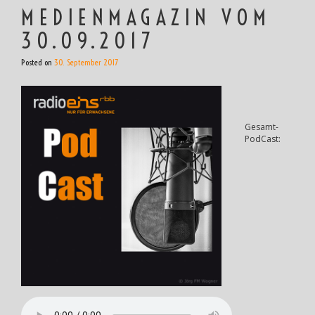
MEDIENMAGAZIN VOM
30.09.2017
Posted on
30. September 2017
Gesamt-
PodCast: