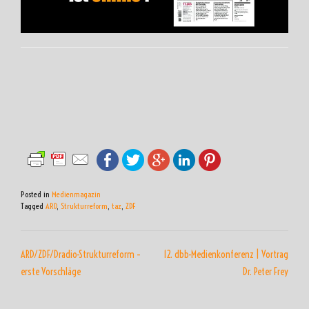
Posted in
Medienmagazin
Tagged
ARD
,
Strukturreform
,
taz
,
ZDF
BEITRAGSNAVIGATION
ARD/ZDF/Dradio-Strukturreform –
12. dbb-Medienkonferenz | Vortrag
erste Vorschläge
Dr. Peter Frey