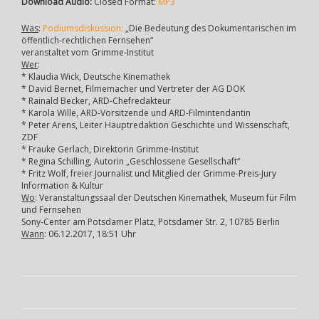
Download Audio:
Closed Format:
MP3
Was
:
Podiumsdiskussion:
„Die Bedeutung des Dokumentarischen im
öffentlich-rechtlichen Fernsehen“
veranstaltet vom Grimme-Institut
Wer
:
* Klaudia Wick, Deutsche Kinemathek
* David Bernet, Filmemacher und Vertreter der AG DOK
* Rainald Becker, ARD-Chefredakteur
* Karola Wille, ARD-Vorsitzende und ARD-Filmintendantin
* Peter Arens, Leiter Hauptredaktion Geschichte und Wissenschaft,
ZDF
* Frauke Gerlach, Direktorin Grimme-Institut
* Regina Schilling, Autorin „Geschlossene Gesellschaft“
* Fritz Wolf, freier Journalist und Mitglied der Grimme-Preis-Jury
Information & Kultur
Wo
: Veranstaltungssaal der Deutschen Kinemathek, Museum für Film
und Fernsehen
Sony-Center am Potsdamer Platz, Potsdamer Str. 2, 10785 Berlin
Wann
: 06.12.2017, 18:51 Uhr