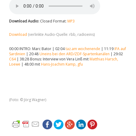
Download Audio:
Closed Format:
MP3
Download
(verlinkte Audio-Quelle: rbb, radioeins)
00:00 INTRO: Marc Bator | 02:04
taz.am wochenende
| 11:19
IFA auf
Sardinien
| 20:48
Uneins bei den ARD/ZDF-Spartenkanälen
| 29:02
C64
| 38:28 Bonus: Interview von Vera Linß mit
Matthias Harsch,
Loewe
| 48:00 mit
Hans-Joachim Kamp, gfu
(Foto: © Jörg Wagner)