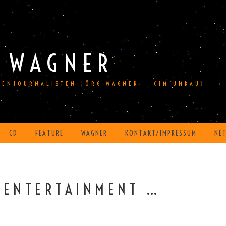
 WAGNER
DIENJOURNALISTEN JÖRG WAGNER — (IM UMBAU)
CD
FEATURE
WAGNER
KONTAKT/IMPRESSUM
NE
 ENTERTAINMENT …