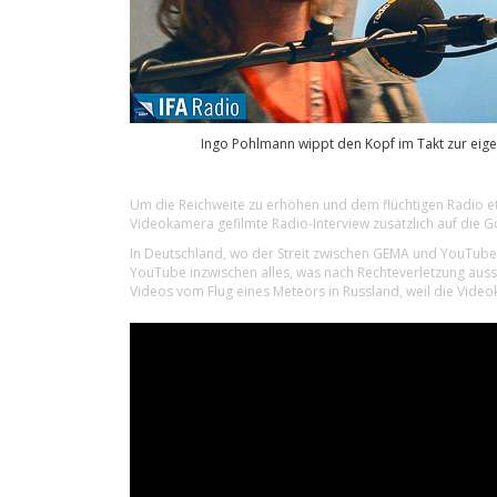
Ingo Pohlmann wippt den Kopf im Takt zur eig
Um die Reichweite zu erhöhen und dem flüchtigen Radio etwa
Videokamera gefilmte Radio-Interview zusätzlich auf die 
In Deutschland, wo der Streit zwischen GEMA und YouTube 
YouTube inzwischen alles, was nach Rechteverletzung aussi
Videos vom Flug eines Meteors in Russland, weil die Vide