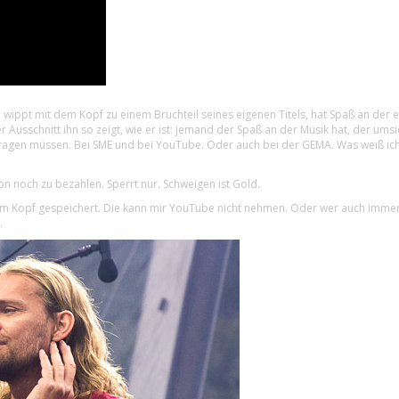
wippt mit dem Kopf zu einem Bruchteil seines eigenen Titels, hat Spaß an der e
r Ausschnitt ihn so zeigt, wie er ist: jemand der Spaß an der Musik hat, der um
tragen müssen. Bei SME und bei YouTube. Oder auch bei der GEMA. Was weiß ich.
on noch zu bezahlen. Sperrt nur. Schweigen ist Gold.
nem Kopf gespeichert. Die kann mir YouTube nicht nehmen. Oder wer auch immer 
.