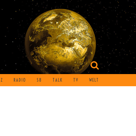
TZ
RADIO
S8
TALK
TV
WELT