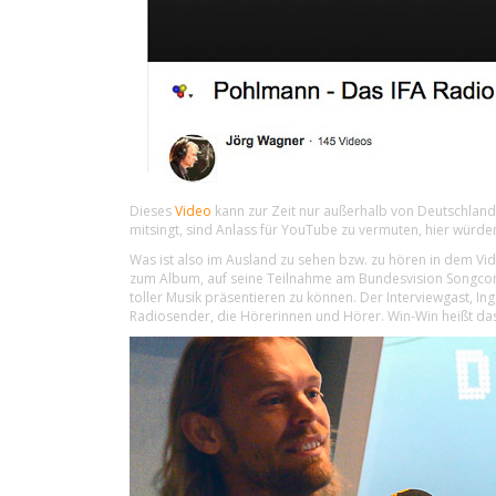
Dieses
Video
kann zur Zeit nur außerhalb von Deutschland
mitsingt, sind Anlass für YouTube zu vermuten, hier würde
Was ist also im Ausland zu sehen bzw. zu hören in dem Vide
zum Album, auf seine Teilnahme am Bundesvision Songcont
toller Musik präsentieren zu können. Der Interviewgast, In
Radiosender, die Hörerinnen und Hörer. Win-Win heißt da