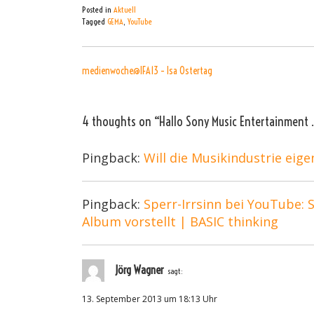
Posted in
Aktuell
Tagged
GEMA
,
YouTube
BEITRAGSNAVIGATI
medienwoche@IFA13 – Isa Ostertag
4 thoughts on “
Hallo Sony Music Entertainment 
Pingback:
Will die Musikindustrie eige
Pingback:
Sperr-Irrsinn bei YouTube: 
Album vorstellt | BASIC thinking
Jörg Wagner
sagt:
13. September 2013 um 18:13 Uhr