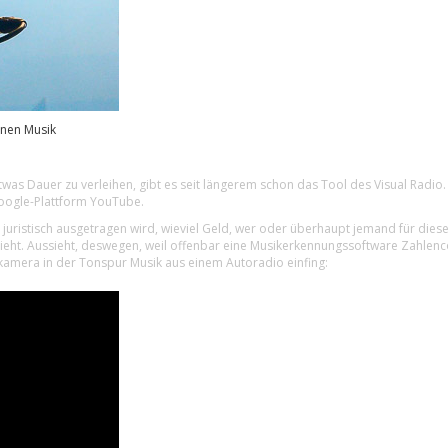
enen Musik
s Dauer zu verleihen, gibt es seit längerem schon das Tool des Visual Radio. Ei
Google-Plattform YouTube.
juristisch ausgetragen wird, wieviel Geld, wer oder überhaupt jemand für die
eht. Aussieht, deswegen, weil offenbar eine Musikerkennungssoftware Zahlencod
okamera in der Tonspur Musik aus einem Autoradio einfing: