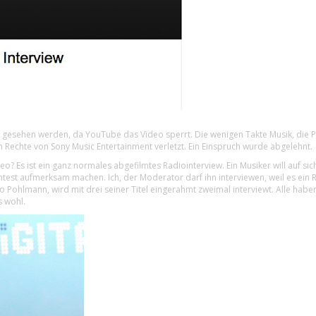
 gesehen werden, da YouTube das Video sperrt. Die wenigen Takte Musik, die Po
n Rechte von Sony Music Entertainment verletzt. Ein Einspruch wurde abgelehnt.
o? Es ist ein ganz normales abgefilmtes Radiointerview. Ein Musiker will auf si
est aufmerksam machen. Ich, der Moderator darf ihn interviewen, weil es ein
go Pohlmann, wird mit drei seiner Titel eingerahmt zweimal interviewt. Alle habe
s wohl.