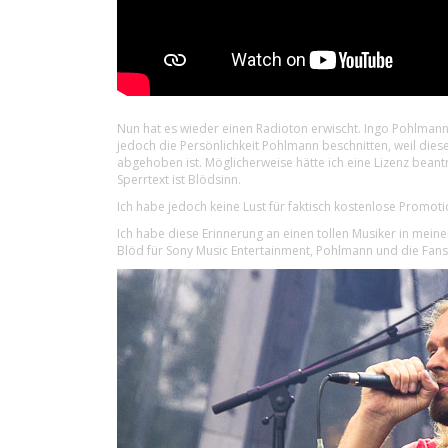
Nun hat es wieder einen Radioton erwischt. Ingo Pohlmann 
jedoch die Persönlichkeit Pohlmann beschnitten, weil diese
abgehoben ist. Möglicherweise hätte ich eine Lizenz bean
Sperrtext ist Blödsinn.
Ich habe jedoch keine Lust für faktisch kostenlose Promoti
Ich habe diese Erinnerung an einen tollen Musiker in mei
Blöd für Sony Music Entertainment, Pohlmann und die Fans