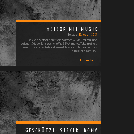
METEOR MIT MUSIK
Posted on
16. Februar 2013
]
Wie ein Meteor den Streit zwischen GEMA und YouTube
befeuert (Video: Jörg Wagner) Was GEMA und YouTube meinen,
warum man in Deutschland einen Meteor mit Autoradiomusik
nicht sehen darf. Ich…
Lies mehr ...
GESCHÜTZT: STEYER, ROMY