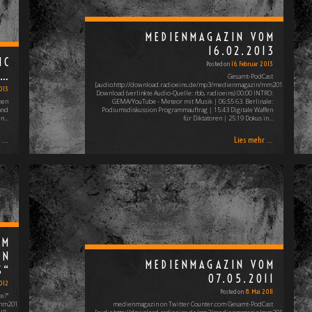
MEDIENMAGAZIN VOM
16.02.2013
IC
Posted on
16. Februar 2013
 …
Gesamt-PodCast
[audio:http://download.radioeins.de/mp3/medienmagazin/mm20130216.mp3
013
Download (verlinkte Audio-Quelle: rbb, radioeins) 00:00 INTRO:
hen
GEMA/YouTube - Meteor mit Musik | 06:55 63. Berlinale:
and
Podiumsdiskussion Programmauftrag | 15:43 Digitale Waffen
en…
für Diktatoren | 25:19 Dokus in…
...
Lies mehr ...
RM
EN
MEDIENMAGAZIN VOM
S“
07.05.2011
2012
Posted on
8. Mai 2011
e?"
/mm20120121_1.mp3]
medienmagazin on Twitter Counter.com Gesamt-PodCast