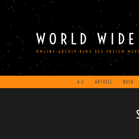
Skip
to
content
WORLD WIDE
ONLINE-ARCHIV-BLOG DES FREIEN ME
A-Z
AKTUELL
BUCH