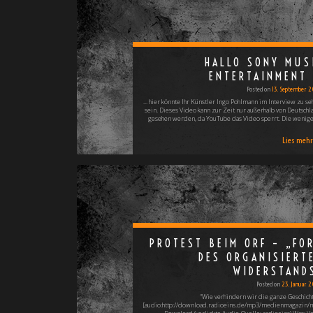
HALLO SONY MUS
ENTERTAINMENT
Posted on
13. September 2
... hier könnte Ihr Künstler Ingo Pohlmann im Interview zu se
sein. Dieses Video kann zur Zeit nur außerhalb von Deutschl
gesehen werden, da YouTube das Video sperrt. Die wenig
Lies mehr 
PROTEST BEIM ORF – „FO
DES ORGANISIERT
WIDERSTAND
Posted on
23. Januar 
"Wie verhindern wir die ganze Geschicht
[audio:http://download.radioeins.de/mp3/medienmagazin