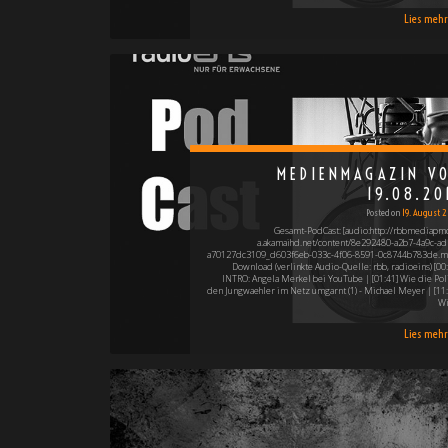
Lies mehr 
MEDIENMAGAZIN V
19.08.20
Posted on
19. August 2
Gesamt-PodCast: [audio:http://rbbmediapm
a.akamaihd.net/content/8e292480-a2b7-4a9c-ad
a70127dc3109_d603f6eb-033c-4f06-8591-0c8744b783de.m
Download (verlinkte Audio-Quelle: rbb, radioeins) [00:
INTRO: Angela Merkel bei YouTube | [01:41] Wie die Poli
den Jungwaehler im Netz umgarnt (1) - Michael Meyer | [11:
W
Lies mehr 