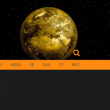
TZ
RADIO
S8
TALK
TV
WELT
E