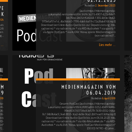
02.12.2023
Posted on
2. Dezember 2023
VE
[audio:https://rbbmediapmdp-
NK
a.akamaihd.net/content/d9/c3/d9c3cc15-4907-422a-84a7-
3cb76bcc2b65/cf646c44-1355-4d3e-9b42-
024
970e6af51e1d_4bc9ddc0-7795-4ab6-ba19-c72a28ab416f.mp3]
als
Download (verlinkte Audio-Quelle bis zur Depublizierung: rbb,
24)
radioeins) * via radioeins.de * via ARD-Audiothek * via spotify *
en.
via Apple PodCasts * via ALEXA: "Alexa, spiele Medienmagazin
ng…
(von radioeins!)"…
...
Lies mehr ...
OM
MEDIENMAGAZIN VOM
19
06.04.2019
2019
Posted on
6. April 2019
dp-
Gesamt-PodCast: [audio:https://rbbmediapmdp-
b8-
a.akamaihd.net/content/99/42/8f85a8fd-9252-4949-9d8b-
08-
99ed60074373/bc83e579-7439-4332-958a-
68-
8c134b9b4ac9_fea63855-3ca2-4e9e-9ca2-2b01ead53d8a.mp3]
bis
Download (verlinkte Audio-Quelle bis zum 06.04.2020: rbb,
RD-
radioeins) * via radioeins.de * via rbb-Mediathek.de * via ARD-
n!"
Audiothek * via ALEXA: "Alexa, spiele PodCast Medienmagazin!"
1]…
[00:00] INTRO: 40 Jahre…