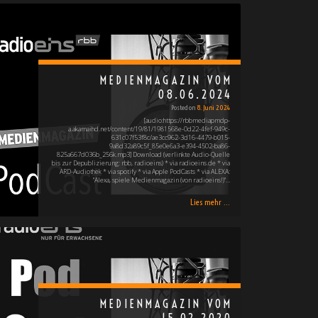
MEDIENMAGAZIN VOM
08.06.2024
Posted on
8. Juni 2024
[audio:https://rbbmediapmdp-
a.akamaihd.net/content/19/81/1981568e-0d22-4fef-949c-
631c07f53f8c/ae3cc962-3d16-4479-b015-
9a8d32a89c5f_85e0e6a3-e394-4502-ba86-
825a667d036b_256k.mp3] Download (verlinkte Audio-Quelle
bis zur Depublizierung: rbb, radioeins) * via radioeins.de * via
ARD-Audiothek * via spotify * via Apple PodCasts * via ALEXA:
"Alexa, spiele Medienmagazin (von radioeins!)"…
Lies mehr ...
MEDIENMAGAZIN VOM