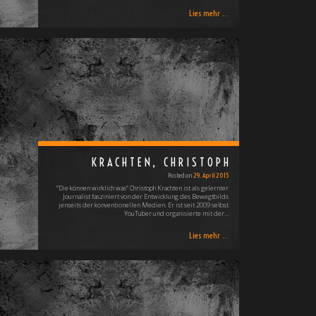
Lies mehr ...
KRACHTEN, CHRISTOPH
Posted on
29. April 2015
“Die können wirklich was” Christoph Krachten ist als gelernter
Journalist fasziniert von der Entwicklung des Bewegtbilds
jenseits der konventionellen Medien. Er ist seit 2009 selbst
YouTuber und organisierte mit der…
Lies mehr ...