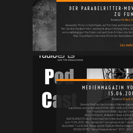
DER PARABELRITTER-MO
ZU FU
Posted on
16. März 2
Alexander Prinz in Halle/Saale, auf YouTube auch bekannt 
"Der Dunkle Parabelritter", wechselte aktuell (Anfang März 20
vom unabhängigen YouTuber und auch funk-Kritiker die Seit
Was: VisualRadio-Interview (Teile der Audiofassu
Lies mehr 
MEDIENMAGAZIN V
15.06.20
Posted on
15. Juni 
Gesamt-PodCast: [audio:https://rbbmediapm
a.akamaihd.net/content/b8/df/93614f91-0490-47e2-81
71b0716d9208/66f53458-c3a2-4d73-8f
483255455e93_36484df7-0be8-4200-82
6b47d245b570.mp3] Download (verlinkte Audio-Quelle 
zum 15.06.2020: rbb, radioeins) * via radioeins.de * via A
Audiothek * via ALEXA: "Alexa, spiele PodCast Medienmagazi
[00:00] INTRO: “Verschlossene Auster” 2019 | [04:1