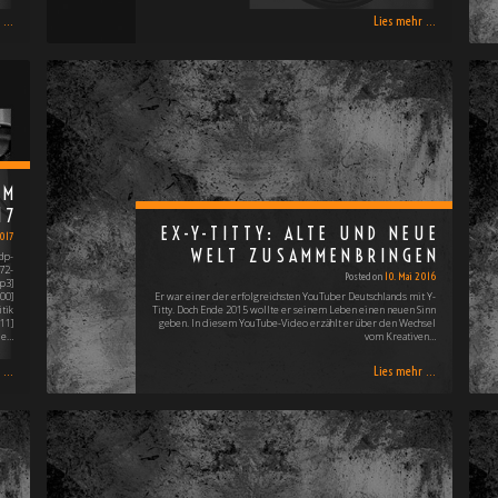
...
Lies mehr ...
OM
17
EX-Y-TITTY: ALTE UND NEUE
017
WELT ZUSAMMENBRINGEN
dp-
72-
Posted on
10. Mai 2016
p3]
00]
Er war einer der erfolgreichsten YouTuber Deutschlands mit Y-
tik
Titty. Doch Ende 2015 wollte er seinem Leben einen neuen Sinn
11]
geben. In diesem YouTube-Video erzählt er über den Wechsel
ie…
vom Kreativen…
...
Lies mehr ...