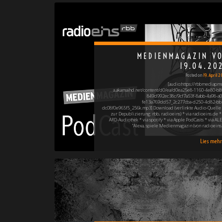
MEDIENMAGAZIN V
19.04.20
Posted on
19. April 
[audio:https://rbbmediapm
a.akamaihd.net/content/d0/ea/d0ea25e8-1160-4e80-b8
849d992ec38c/9cf7a53f-8abb-4a98-a0
fe13a769dd57_2c277cba-d250-4d82-bb
dc08f0e965f5_256k.mp3] Download (verlinkte Audio-Quelle 
zur Depublizierung: rbb, radioeins) * via radioeins.de * 
ARD-Audiothek * via spotify * via Apple PodCasts * via ALE
"Alexa, spiele Medienmagazin (von radioeins!
Lies mehr 