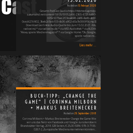
15.02.2020
Posted on
15. Februar 2020
Gesamt-PodCast: [audio:https://rbbmediapmdp-
a.akamaihd.net/content/59/35/59352d66-2365-4726-b480-
b95e507faac2/03eaa848-2a88-4adb-ab6f-
0ced427cf402_3beb2c9a-b103-4b06-a902-d0a7b0069f56.mp3]
Download (verlinkte Audio-Quelle bis zum 15.02.2021: rbb,
radioeins) * via radioeins.de * via ARD-Audiothek * via ALEXA:
"Alexa, spiele Medienmagazin!" * via Google Home: "Ok, Google,
spiele radioeins…
Lies mehr ...
BUCH-TIPP: „CHANGE THE
GAME“ | CORINNA MILBORN
+ MARKUS BREITENECKER
Posted on
29. September 2018
Corinna Milborn + Markus Breitenecker Change the Game Wie
wir uns das Netz von Facebook und Google zurückerobern
Brandstätter Verlag, 2018 328 Seiten, € 25,00 ISBN: 978-3-7106-
0267-2 „Europäische Medienunternehmen könnten…