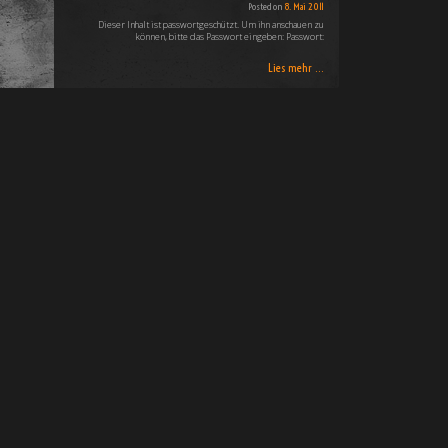
]
Posted on
8. Mai 2011
Dieser Inhalt ist passwortgeschützt. Um ihn anschauen zu
können, bitte das Passwort eingeben: Passwort:
Lies mehr ...