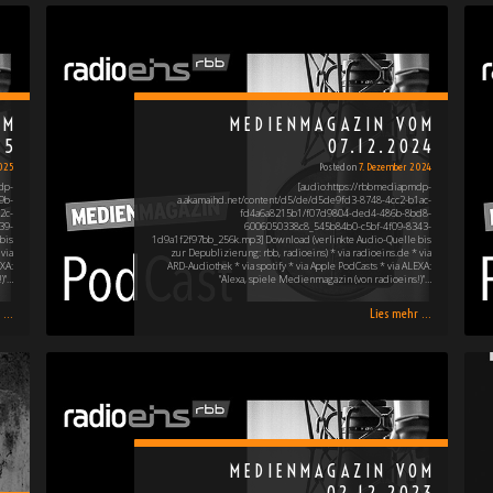
OM
MEDIENMAGAZIN VOM
25
07.12.2024
2025
Posted on
7. Dezember 2024
dp-
[audio:https://rbbmediapmdp-
9b-
a.akamaihd.net/content/d5/de/d5de9fd3-8748-4cc2-b1ac-
2c-
fd4a6a8215b1/f07d9804-ded4-486b-8bd8-
39-
6006050338c8_545b84b0-c5bf-4f09-8343-
bis
1d9a1f2f97bb_256k.mp3] Download (verlinkte Audio-Quelle bis
via
zur Depublizierung: rbb, radioeins) * via radioeins.de * via
XA:
ARD-Audiothek * via spotify * via Apple PodCasts * via ALEXA:
)"…
"Alexa, spiele Medienmagazin (von radioeins!)"…
...
Lies mehr ...
MEDIENMAGAZIN VOM