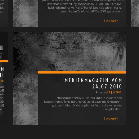
IP-
[audio:http://download.radioeins.de/mp3/medienmagazin/mm20110507.mp3
er:
Download (Erstsendung: radioeins, 07.05.2011) INTRO: 9live
Dr.
bald nicht mehr alive "Hallo? Hallo? Sagen Sie schnell Hallo,
z,…
wenn Sie am Telefon sind!" Das 2001 gestartete…
...
Lies mehr ...
OM
11
MEDIENMAGAZIN VOM
2011
24.07.2010
ast
p3]
Posted on
23. Juli 2010
el-
bei
Intro "Würden sich ARD und ZDF auf Audio und Video
ARD
konzentrieren, Texte nur unterstützend dazu tun, könnten wir
p3]
gut damit leben. Nicht möglich ist für uns die komplette
ie…
Freigabe der…
...
Lies mehr ...