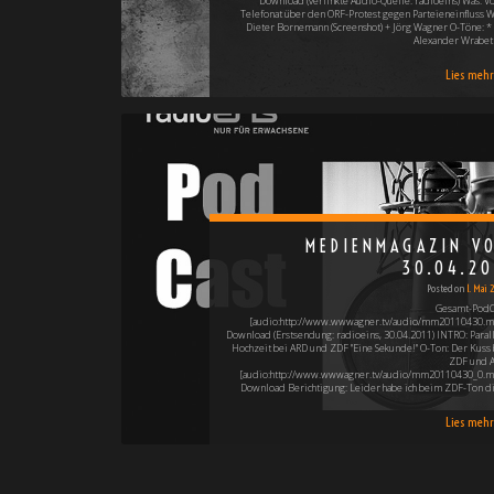
Download (verlinkte Audio-Quelle: radioeins) Was: Vo
Telefonat über den ORF-Protest gegen Parteieneinfluss W
Dieter Bornemann (Screenshot) + Jörg Wagner O-Töne: * 
Alexander Wrabet
Lies mehr 
MEDIENMAGAZIN V
30.04.20
Posted on
1. Mai 
Gesamt-PodC
[audio:http://www.wwwagner.tv/audio/mm20110430.m
Download (Erstsendung: radioeins, 30.04.2011) INTRO: Parall
Hochzeit bei ARD und ZDF "Eine Sekunde!" O-Ton: Der Kuss 
ZDF und 
[audio:http://www.wwwagner.tv/audio/mm20110430_0.m
Download Berichtigung: Leider habe ich beim ZDF-Ton d
Lies mehr 