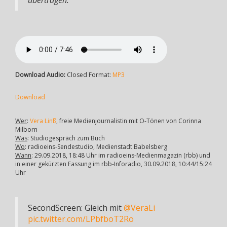
übertragen.“
Download Audio:
Closed Format:
MP3
Download
Wer
:
Vera Linß
, freie Medienjournalistin mit O-Tönen von Corinna
Milborn
Was
: Studiogespräch zum Buch
Wo
: radioeins-Sendestudio, Medienstadt Babelsberg
Wann
: 29.09.2018, 18:48 Uhr im radioeins-Medienmagazin (rbb) und
in einer gekürzten Fassung im rbb-Inforadio, 30.09.2018, 10:44/15:24
Uhr
SecondScreen: Gleich mit
@VeraLi
pic.twitter.com/LPbfboT2Ro