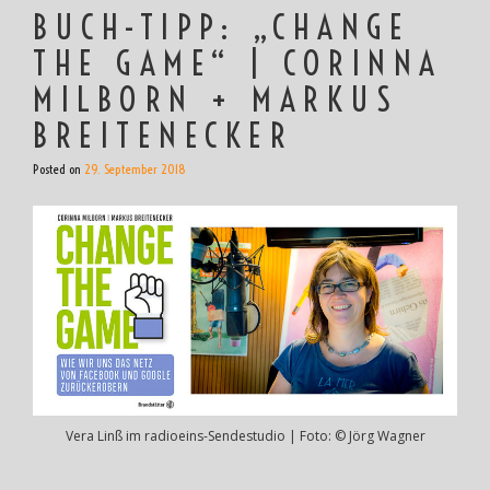
BUCH-TIPP: „CHANGE
THE GAME“ | CORINNA
MILBORN + MARKUS
BREITENECKER
Posted on
29. September 2018
Vera Linß im radioeins-Sendestudio | Foto: © Jörg Wagner