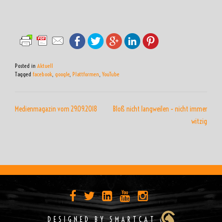
Posted in
Aktuell
Tagged
facebook
,
google
,
Plattformen
,
YouTube
BEITRAGSNAVIGATION
Medienmagazin vom 29.09.2018
Bloß nicht langweilen – nicht immer
witzig
DESIGNED BY SMARTCAT