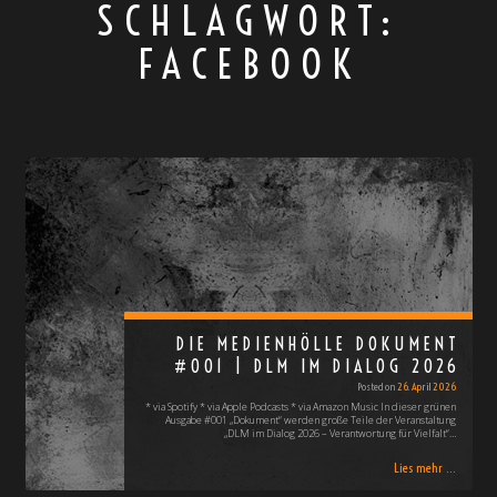
SCHLAGWORT:
FACEBOOK
DIE MEDIENHÖLLE DOKUMENT
#001 | DLM IM DIALOG 2026
Posted on
26. April 2026
* via Spotify * via Apple Podcasts * via Amazon Music In dieser grünen
Ausgabe #001 „Dokument“ werden große Teile der Veranstaltung
„DLM im Dialog 2026 – Verantwortung für Vielfalt“…
Lies mehr ...