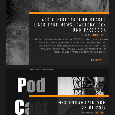
ARD-CHEFREDAKTEUR BECKER
ÜBER FAKE NEWS, FAKTENCHECK
UND FACEBOOK
Posted on
15. Februar 2017
[audio:http://www.wwwagner.tv/audio/20170215_becker_rainald_fakenews_128
Wer: Rainald Becker, ARD-Chefredakteur Was: Interview über fake
news, Faktencheck und facebook Wo: Meistersaal, Köthener Str. 38,
10963 Berlin Wann: rec.:15.02.2017, 20:58 Uhr; veröffentlicht im
radioeins-Medienmagazin (rbb) vom 18.02.2017,…
Lies mehr ...
MEDIENMAGAZIN VOM
28.01.2017
Posted on
28. Januar 2017