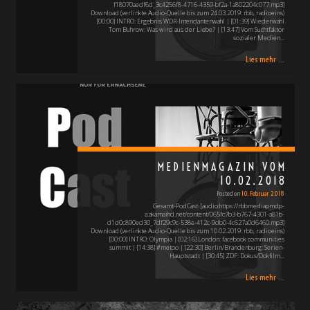
f18070aedf6d_3c4256f8-4716-4359-bf2a-1a802204c077.mp3]
Download (verlinkte Audio-Quelle bis zum 24.03.2019: rbb, radioeins)
[00:00] INTRO: Ergebnis WDR-Intendantenwahl | [01:39] Wiederwahl
Tom Buhrow: Was wird aus der Liebe? | [13:47] Vom Suchtfaktor
sozialer Medien…
Lies mehr ...
MEDIENMAGAZIN VOM
10.02.2018
Posted on
10. Februar 2018
Gesamt-PodCast: [audio:https://rbbmediapmdp-
a.akamaihd.net/content/065fc7b3-b767-4301-a81b-
d1d0c890ed30_7df29c9c-538e-412c-9db0-4c627a0d6460.mp3]
Download (verlinkte Audio-Quelle bis zum 10.02.2019: rbb, radioeins)
[00:00] INTRO: Olympia | [02:16] London: facebook communities
summit | [14:38] #metoo | [22:30] Berlin/Brandenburg: Serien-
Hauptstadt | [30:45] ZDF: Dokus/Dokfilm…
Lies mehr ...