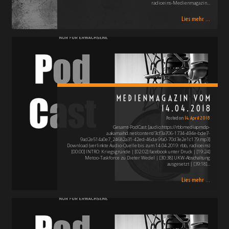
radioeins-Medienmagazin…
Lies mehr ...
MEDIENMAGAZIN VOM
14.04.2018
Posted on
14. April 2018
Gesamt-PodCast: [audio:https://rbbmediapmdp-
a.akamaihd.net/content/3cf3a706-1734-494e-bde7-
9ad2e514a0e7_24682a31-42ed-46da-9fa0-70d3e2e1c179.mp3]
Download (verlinkte Audio-Quelle bis zum 14.04.2019: rbb, radioeins)
[00:00] INTRO: Kriegsgründe | [02:02] facebook unter Druck | [19:24]
Metoo-Taskforce zu Dieter Wedel | [30:38] UKW-Abschaltung
ausgesetzt | [39:18]…
Lies mehr ...