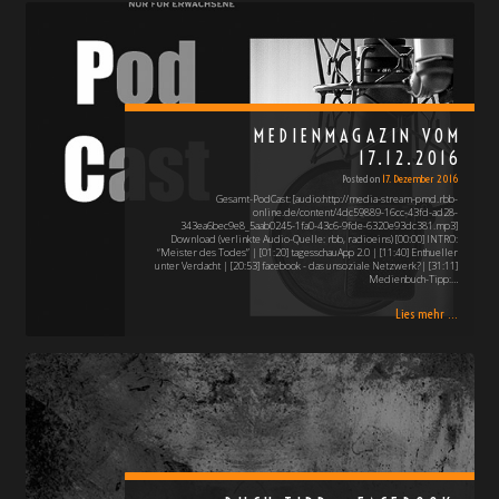
MEDIENMAGAZIN VOM
17.12.2016
Posted on
17. Dezember 2016
Gesamt-PodCast: [audio:http://media-stream-pmd.rbb-
online.de/content/4dc59889-16cc-43fd-ad28-
343ea6bec9e8_5aab0245-1fa0-43c6-9fde-6320e93dc381.mp3]
Download (verlinkte Audio-Quelle: rbb, radioeins) [00:00] INTRO:
“Meister des Todes” | [01:20] tagesschauApp 2.0 | [11:40] Enthueller
unter Verdacht | [20:53] facebook - das unsoziale Netzwerk?| [31:11]
Medienbuch-Tipp:…
Lies mehr ...