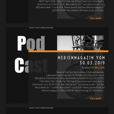
8b07-4ad2-9f2b-7ab6dfe67ace.mp3] Download (verlinkte Audio-
Quelle bis zum 06.07.2020: rbb, radioeins) * via radioeins.de * via
ARD-Audiothek * via ALEXA: "Alexa, spiele PodCast Medienmagazin!"
[00:00] INTRO: Vermächtnis Michael Jürgs | [02:05]…
Lies mehr ...
MEDIENMAGAZIN VOM
30.03.2019
Posted on
30. März 2019
Gesamt-PodCast: [audio:https://rbbmediapmdp-
a.akamaihd.net/content/e1/87/893e1e20-83c4-433c-9664-
f8084847b759/f694efef-345e-4e74-8f36-5e6db8631d25_06570732-
72f9-45b6-92b1-8fa3e7ae1743.mp3] Download (verlinkte Audio-
Quelle bis zum 30.03.2020: rbb, radioeins) * via radioeins.de * via rbb-
Mediathek.de * via ARD-Audiothek * via ALEXA: "Alexa, spiele PodCast
Medienmagazin!" [00:00] INTRO: Abstimmung EU-Parlament…
Lies mehr ...