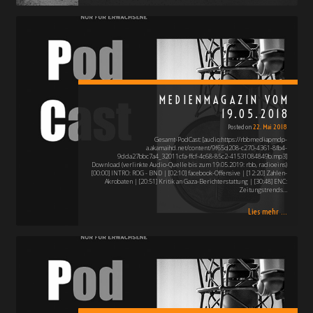
MEDIENMAGAZIN VOM
19.05.2018
Posted on
22. Mai 2018
Gesamt-PodCast: [audio:https://rbbmediapmdp-
a.akamaihd.net/content/9f65d208-c270-4361-8fb4-
9dda27bbc7a4_32011cfa-ffcf-4c68-85c2-41531084849b.mp3]
Download (verlinkte Audio-Quelle bis zum 19.05.2019: rbb, radioeins)
[00:00] INTRO: ROG - BND | [02:10] facebook-Offensive | [12:20] Zahlen-
Akrobaten | [20:51] Kritik an Gaza-Berichterstattung | [30:48] ENC:
Zeitungstrends…
Lies mehr ...