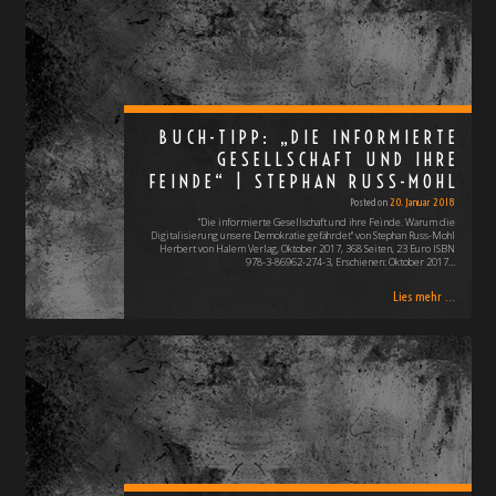
BUCH-TIPP: „DIE INFORMIERTE
GESELLSCHAFT UND IHRE
FEINDE“ | STEPHAN RUSS-MOHL
Posted on
20. Januar 2018
"Die informierte Gesellschaft und ihre Feinde. Warum die
Digitalisierung unsere Demokratie gefährdet" von Stephan Russ-Mohl
Herbert von Halem Verlag, Oktober 2017, 368 Seiten, 23 Euro ISBN
978-3-86962-274-3, Erschienen: Oktober 2017…
Lies mehr ...