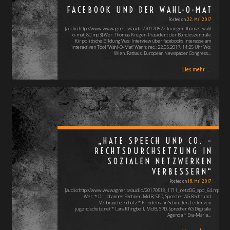
FACEBOOK UND DER WAHL-O-MAT
Posted on
22. Mai 2017
[audio:http://www.wwwagner.tv/audio/20170522_krueger_thomas_wahl-
o-mat_80.mp3] Wer: Thomas Krüger, Präsident der Bundeszentrale
für politische Bildung Was: Interview über facebooks Interesse am
interaktiven Tool "Wahl-O-Mat" Wann: rec.: 22.05.2017, 14:25 Uhr Wo:
Wien, Rathaus, European Newspaper Congress…
Lies mehr ...
„HATE SPEECH UND CO. –
RECHTSDURCHSETZUNG IN
SOZIALEN NETZWERKEN
VERBESSERN“
Posted on
18. Mai 2017
[audio:http://www.wwwagner.tv/audio/20170518_1711_netzDG_spd_64.mp3]
Wer: * Dr. Johannes Fechner, MdB, SPD, Sprecher AG Recht und
Verbraucherschutz * Friedemann Schindler, Leiter von
jugendschutz.net * Lars Klingbeil, MdB, SPD, Sprecher AG Digitale
Agenda * Eva-Maria…