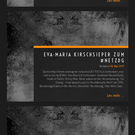
Lies mehr ...
EVA-MARIA KIRSCHSIEPER ZUM
#NETZDG
Posted on
18. Mai 2017
[audio:http://www.wwwagner.tv/audio/20170518_kirschsieper_eva-
maria_64.mp3] Wer: Eva-Maria Kirschsieper, facebook Deutschland,
Head of Public Policy Was: Rede während der Veranstaltung: "Im
Dialog - Hate Speech und Co./Postfaktische Welt" der SPD-
Bundestagsfraktion Wo: Berlin, Deutscher Bundestag, Otto-Wels-Saal…
Lies mehr ...