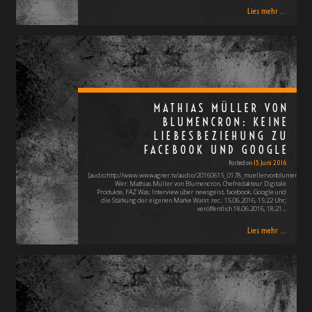
Lies mehr ...
MATHIAS MÜLLER VON
BLUMENCRON: KEINE
LIEBESBEZIEHUNG ZU
FACEBOOK UND GOOGLE
Posted on
15. Juni 2016
[audio:http://www.wwwagner.tv/audio/20160615_0178_muellervonblumencron
Wer: Mathias Müller von Blumencron, Chefredakteur Digitale
Produkte, FAZ Was: Interview über newsgeist, facebook, Google und
die Stärkung der eigenen Marke Wann: rec.: 15.06.2016, 15:22 Uhr;
veröffentlich 18.06.2016, 18:21…
Lies mehr ...