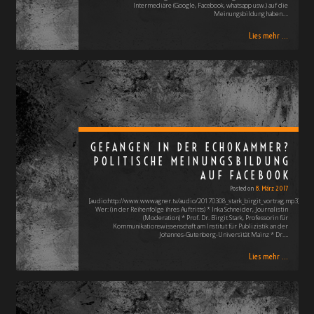
Intermediäre (Google, Facebook, whatsapp usw.) auf die
Meinungsbildung haben.…
Lies mehr ...
GEFANGEN IN DER ECHOKAMMER?
POLITISCHE MEINUNGSBILDUNG
AUF FACEBOOK
Posted on
8. März 2017
[audio:http://www.wwwagner.tv/audio/20170308_stark_birgit_vortrag.mp3]
Wer: (in der Reihenfolge ihres Auftritts) * Inka Schneider, Journalistin
(Moderation) * Prof. Dr. Birgit Stark, Professorin für
Kommunikationswissenschaft am Institut für Publizistik an der
Johannes-Gutenberg-Universität Mainz * Dr.…
Lies mehr ...