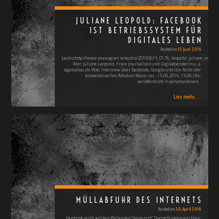
JULIANE LEOPOLD: FACEBOOK
IST BETRIEBSSYSTEM FÜR
DIGITALES LEBEN
Posted on
15. Juni 2016
[audio:http://www.wwwagner.tv/audio/20160615_0176_leopold_juliane_www_
Wer: Juliane Leopold, Freie Journalistin und Digitalberaterin u. a.
tagesschau.de Was: Interview über facebook, Google und die Rolle der
konventionellen Medien Wann: rec.: 15.06.2016, 15:06 Uhr;
veröffentlicht in verschiedenen…
Lies mehr ...
MÜLLABFUHR DES INTERNETS
Posted on
30. April 2016
facebook wird auf den Philipinen ”gereinigt” Darstellungen von Hass,