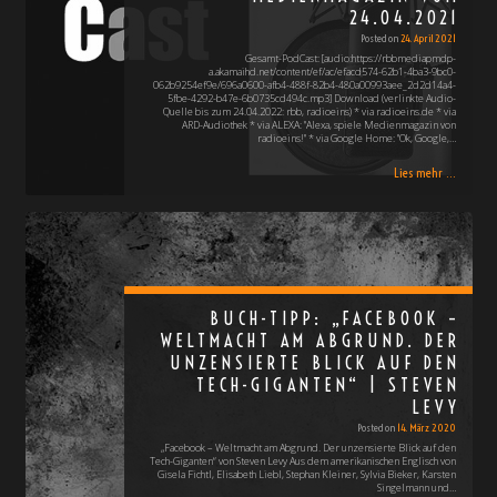
24.04.2021
Posted on
24. April 2021
Gesamt-PodCast: [audio:https://rbbmediapmdp-
a.akamaihd.net/content/ef/ac/efacd574-62b1-4ba3-9bc0-
062b9254ef9e/696a0600-afb4-488f-82b4-480a00993aee_2d2d14a4-
5fbe-4292-b47e-6b0735cd494c.mp3] Download (verlinkte Audio-
Quelle bis zum 24.04.2022: rbb, radioeins) * via radioeins.de * via
ARD-Audiothek * via ALEXA: "Alexa, spiele Medienmagazin von
radioeins!" * via Google Home: "Ok, Google,…
Lies mehr ...
BUCH-TIPP: „FACEBOOK –
WELTMACHT AM ABGRUND. DER
UNZENSIERTE BLICK AUF DEN
TECH-GIGANTEN“ | STEVEN
LEVY
Posted on
14. März 2020
„Facebook – Weltmacht am Abgrund. Der unzensierte Blick auf den
Tech-Giganten“ von Steven Levy Aus dem amerikanischen Englisch von
Gisela Fichtl, Elisabeth Liebl, Stephan Kleiner, Sylvia Bieker, Karsten
Singelmann und…