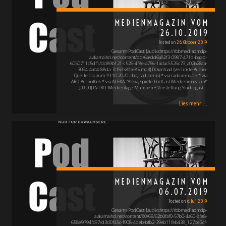
MEDIENMAGAZIN VOM
26.10.2019
Posted on
26. Oktober 2019
Gesamt-PodCast: [audio:https://rbbmediapmdp-
a.akamaihd.net/content/dd/6a/dd6a82f3-0987-471d-badd-
6050711c5df1/dd89b121-c526-4f8e-a756-1adac5526c79_a02b28ca-
3094-4ab4-88da-7cf5958fbe85.mp3] Download (verlinkte Audio-
Quelle bis zum 19.10.2020: rbb, radioeins) * via radioeins.de * via
ARD-Audiothek * via ALEXA: "Alexa, spiele PodCast Medienmagazin!"
[00:00] INTRO: Medientage München + Vorstellung Studiogast:…
Lies mehr ...
MEDIENMAGAZIN VOM
06.07.2019
Posted on
6. Juli 2019
Gesamt-PodCast: [audio:https://rbbmediapmdp-
a.akamaihd.net/content/80/69/62b0faf0-57b0-4a60-8fe8-
658e9794fc97/d3d0f45c-f908-4deb-bfb2-39eb11feb438_127be3cf-