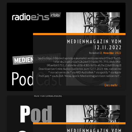
MEDIENMAGAZIN VOM
12.11.2022
Posted on
12. November 2022
[audio:https://rbbmediapmdp-a.akamaihd.net/content/ed/f7/edf7bc05-
145e-4b23-a4f2-60a162b24df7/16b9d7f5-7f16-4fe8-9f6f-
9f6ae6b65753_c1a9de9e-a55b-4385-9d1b-a825e224a939.mp3]
Download (verlinkte Audio-Quelle bis zum 12.11.2023: rbb, radioeins)
* via radioeins.de * via ARD-Audiothek * via spotify * via Apple
PodCasts * via ALEXA: "Alexa, spiele Medienmagazin (von radioeins!)"…
Lies mehr ...
MEDIENMAGAZIN VOM