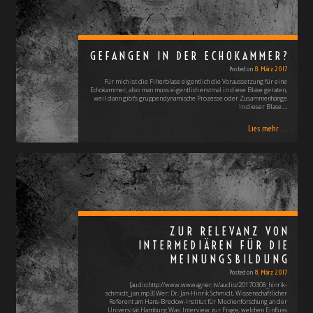
GEFANGEN IN DER ECHOKAMMER?
Posted on
8. März 2017
Für mich ist die Filterblase eigentlich die Voraussetzung für eine
Echokammer, also man muss eigentlich erstmal in diese Blase geraten,
weil dann gibt's gruppendynamische Prozesse oder Zusammenhänge
in dieser Blase.…
Lies mehr ...
ZUR RELEVANZ VON
INTERMEDIÄREN FÜR DIE
MEINUNGSBILDUNG
Posted on
8. März 2017
[audio:http://www.wwwagner.tv/audio/20170308_hinrik-
schmidt_jan.mp3] Wer: Dr. Jan-Hinrik Schmidt, Wissenschaftlicher
Referent am Hans-Bredow-Institut für Medienforschung an der
Universität Hamburg Was: Interview zur Frage, welchen Einfluss