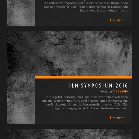
Gewalt und Pornographie sind ein stark diskutiertes Thema in den
sozialen Netzwerken. Die Theatertruppe “Compagnie Laokoon”, ein
Zusammenschluss von Künstlern und…
Lies mehr ...
DLM-SYMPOSIUM 2016
Posted on
17. März 2016
"Neue Regeln für einen fairen Ausgleich zwischen Inhalte-Anbietern
und digitalen Vermittlern?" Aus der Fragestellung des Veranstalters
der Direktorenkonferenz der Landesmedienanstalten (DLM): "Die
Fragen von Zugang und Auffindbarkeit treffen ins Zentrum…
Lies mehr ...