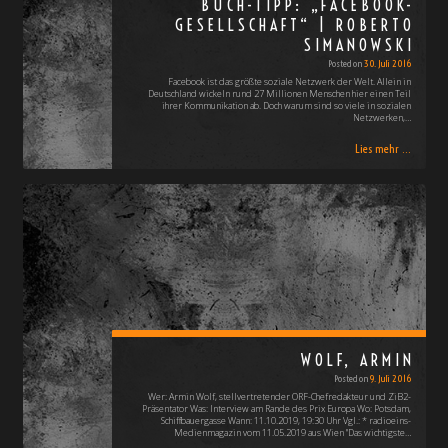
BUCH-TIPP: „FACEBOOK-
GESELLSCHAFT“ | ROBERTO
SIMANOWSKI
Posted on
30. Juli 2016
Facebook ist das größte soziale Netzwerk der Welt. Allein in
Deutschland wickeln rund 27 Millionen Menschen hier einen Teil
ihrer Kommunikation ab. Doch warum sind so viele in sozialen
Netzwerken,…
Lies mehr ...
WOLF, ARMIN
Posted on
9. Juli 2016
Wer: Armin Wolf, stellvertretender ORF-Chefredakteur und ZiB2-
Präsentator Was: Interview am Rande des Prix Europa Wo: Potsdam,
Schiffbauergasse Wann: 11.10.2019, 19:30 Uhr Vgl.: * radioeins-
Medienmagazin vom 11.05.2019 aus Wien "Das wichtigste…