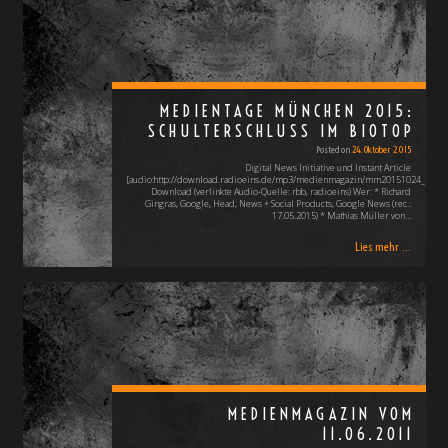
MEDIENTAGE MÜNCHEN 2015:
SCHULTERSCHLUSS IM BIOTOP
Posted on
24. Oktober 2015
Digital News Initiative und Instant Article
[audio:http://download.radioeins.de/mp3/medienmagazin/mm20151024_2.mp3
Download (verlinkte Audio-Quelle: rbb, radioeins) Wer: * Richard
Gingras, Google, Head, News + Social Products, Google News (rec.:
17.05.2015) * Mathias Müller von…
Lies mehr ...
MEDIENMAGAZIN VOM
11.06.2011