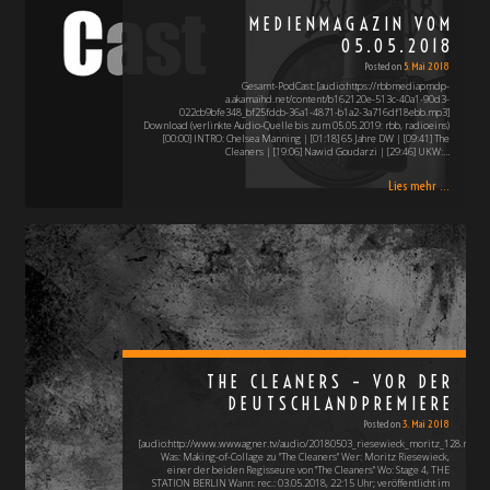
MEDIENMAGAZIN VOM
05.05.2018
Posted on
5. Mai 2018
Gesamt-PodCast: [audio:https://rbbmediapmdp-
a.akamaihd.net/content/b162120e-513c-40a1-90d3-
022cb9bfe348_bf25fdcb-36a1-4871-b1a2-3a716df18ebb.mp3]
Download (verlinkte Audio-Quelle bis zum 05.05.2019: rbb, radioeins)
[00:00] INTRO: Chelsea Manning | [01:18] 65 Jahre DW | [09:41] The
Cleaners | [19:06] Nawid Goudarzi | [29:46] UKW:…
Lies mehr ...
THE CLEANERS – VOR DER
DEUTSCHLANDPREMIERE
Posted on
3. Mai 2018
[audio:http://www.wwwagner.tv/audio/20180503_riesewieck_moritz_128.mp3]
Was: Making-of-Collage zu "The Cleaners" Wer: Moritz Riesewieck,
einer der beiden Regisseure von "The Cleaners" Wo: Stage 4, THE
STATION BERLIN Wann: rec.: 03.05.2018, 22:15 Uhr; veröffentlicht im