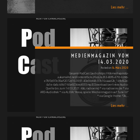
Lies mehr ...
MEDIENMAGAZIN VOM
14.03.2020
Posted on
14. März 2020
Gesamt-PodCast: [audio:https://rbbmediapmdp-
a.akamaihd.net/content/6c/e2/6ce2e283-48f8-47fd-b99b-
e78f3d97e39a/f2072d16-0931-40e9-bf48-97b16caaad2b_14fbf42e-
4a1e-4a6c-b9d7-66e603ded693.mp3] Download (verlinkte Audio-
Quelle bis zum 14.03.2021: rbb, radioeins) * via radioeins.de * via
ARD-Audiothek * via ALEXA: "Alexa, spiele Medienmagazin auf Tune In!"
* via Google Home: "Ok,…
Lies mehr ...