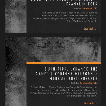
| FRANKLIN FOER
Posted on
1. Dezember 2018
"Welt ohne Geist. Wie das Silicon Valley freies Denken und
Selbstbestimmung bedroht" von Franklin Foer Aus dem US-
amerikanischen von Jürgen Neubauer Originaltitel: A World Without
Mind. The Existential Threat of…
Lies mehr ...
BUCH-TIPP: „CHANGE THE
GAME“ | CORINNA MILBORN +
MARKUS BREITENECKER
Posted on
29. September 2018
Corinna Milborn + Markus Breitenecker Change the Game Wie wir uns
das Netz von Facebook und Google zurückerobern Brandstätter
Verlag, 2018 328 Seiten, € 25,00 ISBN: 978-3-7106-0267-2 „Europäische
Medienunternehmen könnten…
Lies mehr ...