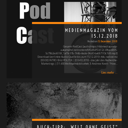
MEDIENMAGAZIN VOM
15.12.2018
Posted on
15. Dezember 2018
Gesamt-PodCast: [audio:https://rbbmediapmdp-
a.akamaihd.net/content/8f6d84f5-b12c-4fba-b895-
5c79b2ed618f_1af7e37b-744b-4ede-96d0-ba6871f3c7d9.mp3]
Download (verlinkte Audio-Quelle bis zum 15.12.2019: rbb, radioeins)
[00:00] INTRO: Bild POLITIK | [03:45] 2018 - das Jahr des Recherche-
Marketings | [11:49] Weihnachtsbibliothek 3: Andrew Keen - "How…
Lies mehr ...
BUCH-TIPP: „WELT OHNE GEIST“