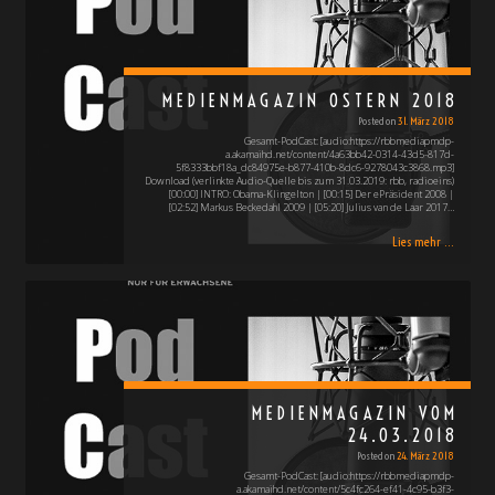
MEDIENMAGAZIN OSTERN 2018
Posted on
31. März 2018
Gesamt-PodCast: [audio:https://rbbmediapmdp-
a.akamaihd.net/content/4a63bb42-0314-43d5-817d-
5f8333bbf18a_dc84975e-b877-410b-8dc6-9278043c3868.mp3]
Download (verlinkte Audio-Quelle bis zum 31.03.2019: rbb, radioeins)
[00:00] INTRO: Obama-Klingelton | [00:15] Der ePräsident 2008 |
[02:52] Markus Beckedahl 2009 | [05:20] Julius van de Laar 2017…
Lies mehr ...
MEDIENMAGAZIN VOM
24.03.2018
Posted on
24. März 2018
Gesamt-PodCast: [audio:https://rbbmediapmdp-
a.akamaihd.net/content/5c4fc264-ef41-4c95-b3f3-