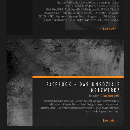
Gesamt-PodCast [audio:http://media-stream-pmd.rbb-
online.de/content/9f5e656e-0eda-45e9-923a-
f3e833be0154_7da2a0ee-d5c5-499c-bcae-d5d2529c9c73.mp3]
Download (verlinkte Audio-Quelle bis 28.01.2018: rbb, radioeins)
[00:00] INTRO: Regieren mit stern, Zeit und tagesschau| [03:14] Kampf
gegen “Fakenews” | [12:50] Ein Jahr nach dem Fall „Lisa“| [22:00]…
Lies mehr ...
FACEBOOK – DAS UNSOZIALE
NETZWERK?
Posted on
17. Dezember 2016
facebook hat bald zwei Milliarden Nutzer weltweit, davon gut 25
Millionen allein in Deutschland. Seit gut einem Jahr versucht
Bundesjustiz- und Verbraucherschutzminister Heiko Maas Facebook
dazu zu bringen, dass man…
Lies mehr ...