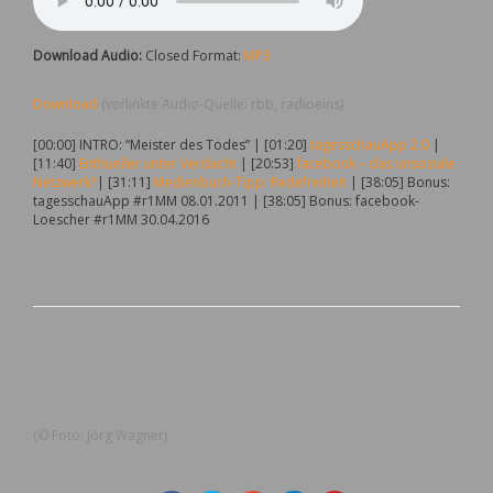
Download Audio:
Closed Format:
MP3
Download
(verlinkte Audio-Quelle: rbb, radioeins)
[00:00] INTRO: “Meister des Todes” | [01:20]
tagesschauApp 2.0
|
[11:40]
Enthueller unter Verdacht
| [20:53]
facebook – das unsoziale
Netzwerk?
| [31:11]
Medienbuch-Tipp: Redefreiheit
| [38:05] Bonus:
tagesschauApp #r1MM 08.01.2011 | [38:05] Bonus: facebook-
Loescher #r1MM 30.04.2016
(© Foto: Jörg Wagner)