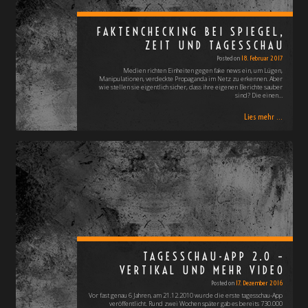
FAKTENCHECKING BEI SPIEGEL,
ZEIT UND TAGESSCHAU
Posted on
18. Februar 2017
Medien richten Einheiten gegen fake news ein, um Lügen,
Manipulationen, verdeckte Propaganda im Netz zu erkennen. Aber
wie stellen sie eigentlich sicher, dass ihre eigenen Berichte sauber
sind? Die einen…
Lies mehr ...
TAGESSCHAU-APP 2.0 –
VERTIKAL UND MEHR VIDEO
Posted on
17. Dezember 2016
Vor fast genau 6 Jahren, am 21.12.2010 wurde die erste tagesschau-App
veröffentlicht. Rund zwei Wochen später gab es bereits 730.000