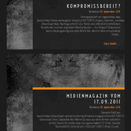
KOMPROMISSBEREIT?
Posted on
20. September 2011
Streitgespräch zur tagesschau-App
[audio:http://www.wwwagner.tv/audio/20110919_disput_marmor_nienhaus_64.
Download Was: "Auftrag erfüllt? Zur Rolle des öffentlich-rechtlichen
Rundfunks in einer digitalen Medienkultur – Ein Disput" Diskussion
beim Zeitungskongress des BDZV Wo: Berlin, Maritim proArte
Hotel…
Lies mehr ...
MEDIENMAGAZIN VOM
17.09.2011
Posted on
18. September 2011
Gesamt-PodCast
[audio:http://download.radioeins.de/mp3/medienmagazin/mm20110917.mp3]
Download Intro: Dasselbe Ass "Wenn Du was aus dem Ärmel schütteln
willst, musst Du vorher was rein getan haben." O-Töne: Harald
Schmidt/Olli Dittrich am 13.09.2011/SAT.1 (Foto 1) und…