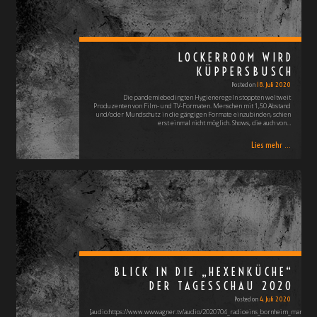
LOCKERROOM WIRD
KÜPPERSBUSCH
Posted on
18. Juli 2020
Die pandemiebedingten Hygieneregeln stoppten weltweit
Produzenten von Film- und TV-Formaten. Menschen mit 1,50 Abstand
und/oder Mundschutz in die gängigen Formate einzubinden, schien
erst einmal nicht möglich. Shows, die auch von…
Lies mehr ...
BLICK IN DIE „HEXENKÜCHE“
DER TAGESSCHAU 2020
Posted on
4. Juli 2020
[audio:https://www.wwwagner.tv/audio/2020704_radioeins_bornheim_marcus_