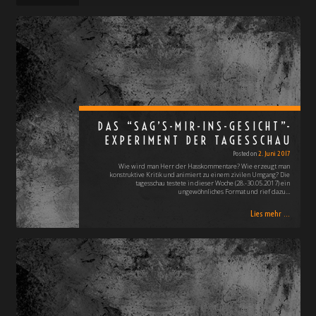
DAS “SAG’S-MIR-INS-GESICHT”-
EXPERIMENT DER TAGESSCHAU
Posted on
2. Juni 2017
Wie wird man Herr der Hasskommentare? Wie erzeugt man
konstruktive Kritik und animiert zu einem zivilen Umgang? Die
tagesschau testete in dieser Woche (28.-30.05.2017) ein
ungewöhnliches Format und rief dazu…
Lies mehr ...