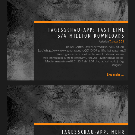
TAGESSCHAU-APP: FAST EINE
3/4 MILLION DOWNLOADS
Posted on
7. Januar 2011
Dr. Kai Gniffke, Erster Chefredakteur ARD aktuell
[audio:http://www.wwwagner.tv/audio/20110107_gniffke_kai_teaser.mp3]
(Auszug aus einem Telefoninterview für das radioeins-
Medienmagazin, aufgezeichnet am 07.01.2011. Mehr im radioeins-
Medienmagazin am 08.01.2011 ab 18:04 Uhr, radioeins, rbb) Jörg
Wagner:…
Lies mehr ...
TAGESSCHAU-APP: MEHR