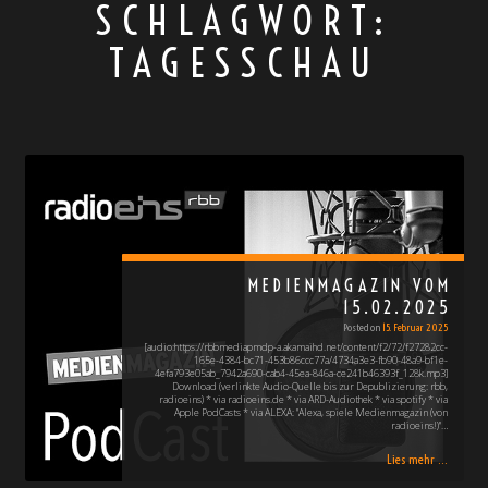
SCHLAGWORT:
TAGESSCHAU
MEDIENMAGAZIN VOM
15.02.2025
Posted on
15. Februar 2025
[audio:https://rbbmediapmdp-a.akamaihd.net/content/f2/72/f27282cc-
165e-4384-bc71-453b86ccc77a/4734a3e3-fb90-48a9-bf1e-
4efa793e05ab_7942a690-cab4-45ea-846a-ce241b46393f_128k.mp3]
Download (verlinkte Audio-Quelle bis zur Depublizierung: rbb,
radioeins) * via radioeins.de * via ARD-Audiothek * via spotify * via
Apple PodCasts * via ALEXA: "Alexa, spiele Medienmagazin (von
radioeins!)"…
Lies mehr ...