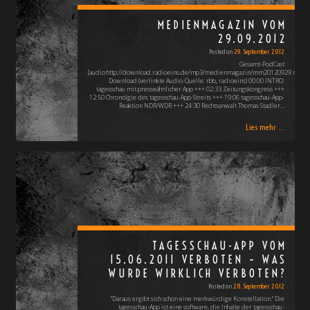
MEDIENMAGAZIN VOM
29.09.2012
Posted on
29. September 2012
Gesamt-PodCast
[audio:http://download.radioeins.de/mp3/medienmagazin/mm20120929.mp3]
Download (verlinkte Audio-Quelle: rbb, radioeins) 00:00 INTRO:
tagesschau mit presseähnlicher App +++ 02:33 Zeitungskongress +++
12:50 Chronolgie des tagesschau-App-Streits +++ 19:06 tagesschau-App-
Reaktion NDR/WDR +++ 24:30 Rechtsanwalt Thomas Stadler…
Lies mehr ...
TAGESSCHAU-APP VOM
15.06.2011 VERBOTEN – WAS
WURDE WIRKLICH VERBOTEN?
Posted on
28. September 2012
"Daraus ergibt sich schon eine merkwürdige Konstellation." Die
tagesschau-App ist eine software, die Inhalte der tagesschau-