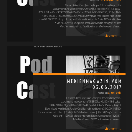
Gesamt-PodCast: [audio:https://rbbmediapmdp-
a.akamaihd.net/content/e0/99/6985778b-e8c7-4143-ab52-
477dc24ce21d/30367728-a935-46c1-b735-9de90a926654_207e11b7-
f3d9-4098-91b6-ebcffa634c3f.mp3] Download (verlinktes Audio bis
zum 08.09.2020: rbb, Inforadio) * via radioeins.de * via ARD-Audiothek
* via ALEXA: "Alexa, spiele PodCast Medienmagazin!" Das
Medienmagazin auf radioeins entfiel wegen einer…
Lies mehr ...
MEDIENMAGAZIN VOM
03.06.2017
Posted on
3. Juni 2017
Gesamt-PodCast: [audio:http://rbbmediapmdp-
a.akamaihd.net/content/756593be-0b59-4186-adac-
cd4b3940ae21_c2c04a56-0fb6-4f35-a4d3-fb750f5e4c23.mp3]
Download (verlinkte Audio-Quelle: rbb, radioeins) [00:00] INTRO:
Fahrscheinkontrolle | [01:49] CIVIS-Medienpreis | [09:34] "Sag’s mir ins
Gesicht" | [20:55] Medienforum NRW: hatespeech | [29:47]
Medienforum NRW: exklusiver content…
Lies mehr ...