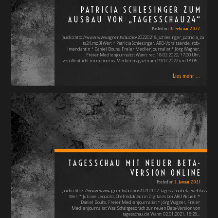
PATRICIA SCHLESINGER ZUM
AUSBAU VON „TAGESSCHAU24“
Posted on
18. Februar 2022
[audio:http://www.wwwagner.tv/audio/20220218_schlesinger_patricia_zu
ts24.mp3] Wer: * Patricia Schlesinger, ARD-Vorsitzende, rbb-
Intendantin * Daniel Bouhs, Freier Medienjournalist * Jörg Wagner,
Freier Medienjournalist Wann: rec. 18.02.2022, 17:00 Uhr,
veröffentlicht im radioeins-Medienmagazin am 19.02.2022 um 18:05…
Lies mehr ...
TAGESSCHAU MIT NEUER BETA-
VERSION ONLINE
Posted on
2. Januar 2021
[audio:https://www.wwwagner.tv/audio/20210102_tagesschaubeta_webfassung.
Wer: * Juliane Leopold, Chefredakteurin Digitales bei ARD Aktuell *
Daniel Bouhs, Freier Medienjournalist * Jörg Wagner, Freier
Medienjournalist Was: Schaltgespräch zur neuen Beta-Version von
tagesschau.de Wann: 02.01.2021, 18:28…