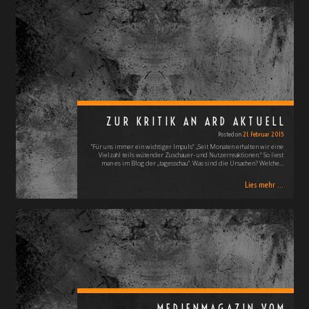
ZUR KRITIK AN ARD AKTUELL
Posted on
21. Februar 2015
"Für uns immer ein wichtiger Impuls“ „Seit Monaten erhalten wir eine
Vielzahl teils wütender Zuschauer- und Nutzerreaktionen.“ So liest
man es im Blog der „tagesschau". Was sind die Ursachen? Welche…
Lies mehr ...
MEDIENMAGAZIN VOM