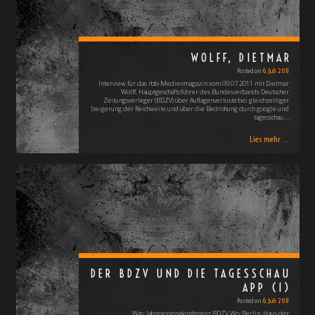
WOLFF, DIETMAR
Posted on
6. Juli 2011
Interview für das rbb-Medienmagazin vom 09.07.2011 mit Dietmar
Wolff, Hauptgeschäftsführer des Bundesverbands Deutscher
Zeitungsverleger (BDZV) über Auflagenverluste bei gleichzeitiger
Steigerung der Reichweite und über die Bedrohung durch google und
tagesschau.…
Lies mehr ...
DER BDZV UND DIE TAGESSCHAU
APP (1)
Posted on
6. Juli 2011
Was: Jahrespressekonferenz BDZV Wo: Berlin, Haus der