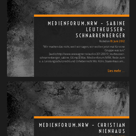
MEDIENFORUM.NRW – SABINE
LEUTHEUSSER-
SCHNARRENBERGER
Posted on
19. Juni 2012
"Wir machen das nicht, weil wir sagen, wir wollen jetzt mal für eine
Gruppe was tun."
[audio:http://www.wwwagner.tv/audio/20120619_leutheusser-
schnarrenberger_sabine_64.mp3] Was: Medienforum.NRW, Rede zum
u. a. Leistungsschutzrecht und Urheberrecht Wo: Köln, Staatenhaus am…
Lies mehr ...
MEDIENFORUM.NRW – CHRISTIAN
NIENHAUS