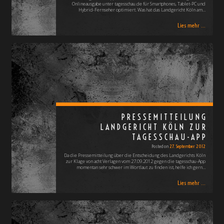
Onlineausgabe unter tagesschau.de für Smartphones, Tablet-PC und
Hybrid-Fernseher optimiert. Was hat das Landgericht Köln am…
Lies mehr ...
PRESSEMITTEILUNG
LANDGERICHT KÖLN ZUR
TAGESSCHAU-APP
Posted on
27. September 2012
Da die Pressemitteilung über die Entscheidung des Landgerichts Köln
zur Klage von acht Verlagen vom 27.09.2012 gegen die tagesschau-App
momentan sehr schwer im Wortlaut zu finden ist, helfe ich gern…
Lies mehr ...