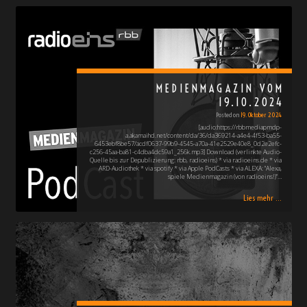
MEDIENMAGAZIN VOM
19.10.2024
Posted on
19. Oktober 2024
[audio:https://rbbmediapmdp-
a.akamaihd.net/content/da/36/da369214-a4e4-4f53-ba55-
6453ebf8be57/acdf0637-99b9-4545-a70a-41e2529e40e8_0d2e2efc-
c256-45aa-ba81-c4dba4dc59a1_256k.mp3] Download (verlinkte Audio-
Quelle bis zur Depublizierung: rbb, radioeins) * via radioeins.de * via
ARD-Audiothek * via spotify * via Apple PodCasts * via ALEXA: "Alexa,
spiele Medienmagazin (von radioeins!)"…
Lies mehr ...