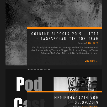
GOLDENE BLOGGER 2019 – TTTT
– TAGESSCHAU TIK TOK TEAM
Posted on
9. März 2020
Wer: Timo Spieß - Anna Metzentin - Antje Kießler Was: Interview nach
der Preisverleihung "Goldene Blogger 2019" in der Kategorie "Bestes
Talent auf TikTok" Wo: Microsoft Berlin, Unter den Linden…
Lies mehr ...
MEDIENMAGAZIN VOM
08.09.2019
Posted on
8. September 2019