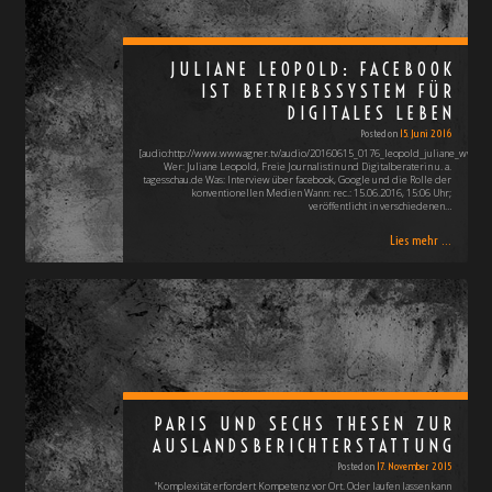
JULIANE LEOPOLD: FACEBOOK
IST BETRIEBSSYSTEM FÜR
DIGITALES LEBEN
Posted on
15. Juni 2016
[audio:http://www.wwwagner.tv/audio/20160615_0176_leopold_juliane_www_
Wer: Juliane Leopold, Freie Journalistin und Digitalberaterin u. a.
tagesschau.de Was: Interview über facebook, Google und die Rolle der
konventionellen Medien Wann: rec.: 15.06.2016, 15:06 Uhr;
veröffentlicht in verschiedenen…
Lies mehr ...
PARIS UND SECHS THESEN ZUR
AUSLANDSBERICHTERSTATTUNG
Posted on
17. November 2015
"Komplexität erfordert Kompetenz vor Ort. Oder laufen lassen kann