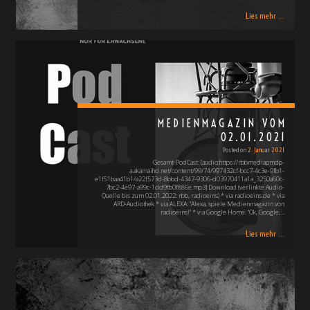
Lies mehr ...
MEDIENMAGAZIN VOM
02.01.2021
Posted on
2. Januar 2021
Gesamt-PodCast: [audio:https://rbbmediapmdp-
a.akamaihd.net/content/99/74/997432cf-bcc7-4c3e-9fb1-
e1f51baa41b1/a22f573d-8bbd-4347-9306-d03970411a1a_3250a60c-
7bc2-4e97-a99c-1dd9fb0f886e.mp3] Download (verlinkte Audio-
Quelle bis zum 02.01.2022: rbb, radioeins) * via radioeins.de * via
ARD-Audiothek * via ALEXA: "Alexa, spiele Medienmagazin von
radioeins!" * via Google Home: "Ok, Google,…
Lies mehr ...