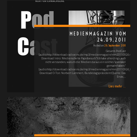
MEDIENMAGAZIN VOM
24.09.2011
Posted on
26. September 2011
Gesamt-PodCast
[audio:http://download.radioeins.de/mp3/medienmagazin/mm20110924.mp3]
Download Intro: Medienschelte Papstbesuch "Ich habe allerdings auch
nicht verstanden, warum die Medien daraus ein solches Spektakel
gemacht haben."
[audio:http://download.radioeins.de/mp3/medienmagazin/mm20110924_0.mp3
Download O-Ton: Norbert Lammert, Bundestagspräsident (Quelle: Das
Erste,…
Lies mehr ...