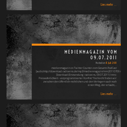
Lies mehr ...
MEDIENMAGAZIN VOM
09.07.2011
Posted on
11. Juli 2011
medienmagazin on Twitter Counter.com Gesamt-PodCast
[audio:http://download.radioeins.de/mp3/medienmagazin/mm20110709.mp3]
Download (Erstsendung: radioeins, 09.07.2011) Intro:
Presseähnlichkeit - vorprogrammierter Konflikt "Vielleicht finden wir
zwischen den öffentlich-rechtlichen und den Verlegern auch noch
einen Weg, der erlaubt,…
Lies mehr ...