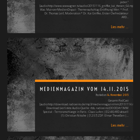
jeder."
[audio:http://www.wwwagner.tv/audio/20151116_gniffke_kai_thesen_64.mp3]
Was: MainzerMedienDisput - Themenaufschlag (Eröffnung) Wer: * Prof.
Dr. Thomas Leif, Moderation * Dr. Kai Gniffke, Erster Chefredakteur
ARD…
Lies mehr ...
MEDIENMAGAZIN VOM 14.11.2015
Posted on
14. November 2015
Gesamt-PodCast
[audio:http://download.radioeins.de/mp3/medienmagazin/mm20151114.mp3]
Download (verlinkte Audio-Quelle: rbb, radioeins) [00:00] #r1MM
Spezial - Terroranschlaege in Paris - Claus Lufen | [02:48] ARD aktuell
(1): Christian Nitsche | [12:57] ZDF: Elmar Theveßen |…
Lies mehr ...