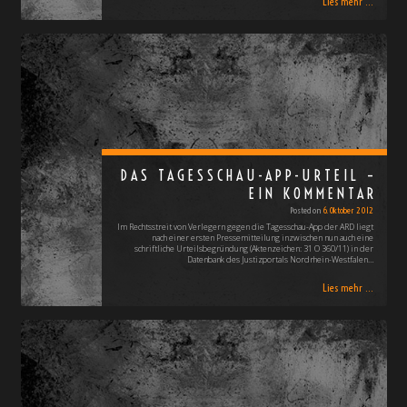
Lies mehr ...
DAS TAGESSCHAU-APP-URTEIL –
EIN KOMMENTAR
Posted on
6. Oktober 2012
Im Rechtsstreit von Verlegern gegen die Tagesschau-App der ARD liegt
nach einer ersten Pressemitteilung inzwischen nun auch eine
schriftliche Urteilsbegründung (Aktenzeichen: 31 O 360/11) in der
Datenbank des Justizportals Nordrhein-Westfalen…
Lies mehr ...