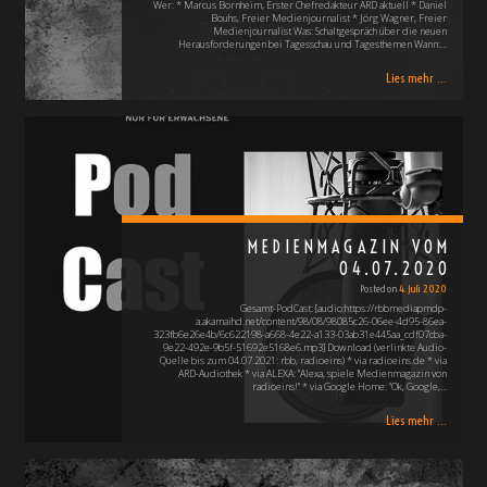
Wer: * Marcus Bornheim, Erster Chefredakteur ARD aktuell * Daniel
Bouhs, Freier Medienjournalist * Jörg Wagner, Freier
Medienjournalist Was: Schaltgespräch über die neuen
Herausforderungen bei Tagesschau und Tagesthemen Wann:…
Lies mehr ...
MEDIENMAGAZIN VOM
04.07.2020
Posted on
4. Juli 2020
Gesamt-PodCast: [audio:https://rbbmediapmdp-
a.akamaihd.net/content/98/08/98085c26-06ee-4d95-86ea-
323fb6e26e4b/6c622198-a668-4e22-a133-03ab31e445aa_cdf07cba-
9e22-492e-9b5f-51692e5168e6.mp3] Download (verlinkte Audio-
Quelle bis zum 04.07.2021: rbb, radioeins) * via radioeins.de * via
ARD-Audiothek * via ALEXA: "Alexa, spiele Medienmagazin von
radioeins!" * via Google Home: "Ok, Google,…
Lies mehr ...