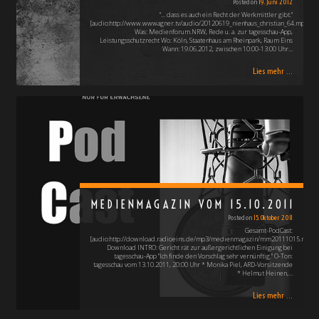
Posted on
19. Juni 2012
"... dass es auch ein Recht der Werkmittler gibt."
[audio:http://www.wwwagner.tv/audio/20120619_nienhaus_christian_64.mp3]
Was: Medienforum.NRW, Rede u. a. zur tagesschau-App,
Leistungsschutzrecht Wo: Köln, Staatenhaus am Rheinpark, Raum Eins
Wann: 19.06.2012, zwischen 10:00-13:00 Uhr…
Lies mehr ...
MEDIENMAGAZIN VOM 15.10.2011
Posted on
15. Oktober 2011
Gesamt-PodCast:
[audio:http://download.radioeins.de/mp3/medienmagazin/mm20111015.mp3]
Download INTRO: Gericht rät zur außergerichtlichen Einigung bei
tagesschau-App "Ich finde den Vorschlag sehr vernünftig." O-Ton:
tagesschau vom 13.10.2011, 20:00 Uhr * Monika Piel, ARD-Vorsitzende
* Helmut Heinen,…
Lies mehr ...