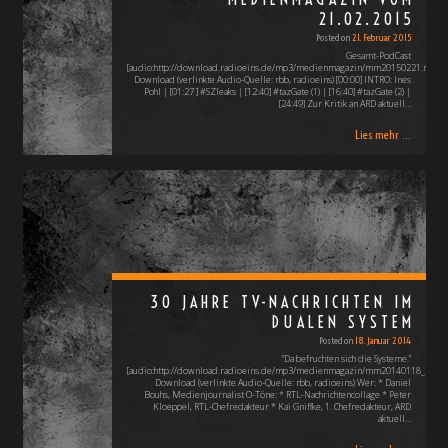
21.02.2015
Posted on
21. Februar 2015
Gesamt-PodCast
[audio:http://download.radioeins.de/mp3/medienmagazin/mm20150221.mp3]
Download (verlinkte Audio-Quelle: rbb, radioeins) [00:00] INTRO: Ines
Pohl | [01:27 ] #SZleaks | [12:40] #tazGate (1) | [16:40] #tazGate (2) |
[24:49] Zur Kritik an ARD aktuell…
Lies mehr ...
30 JAHRE TV-NACHRICHTEN IM
DUALEN SYSTEM
Posted on
18. Januar 2014
"Da befruchten sich die Systeme."
[audio:http://download.radioeins.de/mp3/medienmagazin/mm20140118_3.mp3
Download (verlinkte Audio-Quelle: rbb, radioeins) Wer: * Daniel
Bouhs, Medienjournalist O-Töne: * RTL-Nachrichtencollage * Peter
Kloeppel, RTL-Chefredakteur * Kai Gniffke, 1. Chefredakteur, ARD
aktuell…