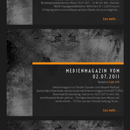
Bundespressekonferenz Wann: 05.07.2011, 10:30 Uhr Wer: Dietmar
Wolff, Hauptgeschäftsführer BDZV Seit 21.12.2010 ist ein
Hilfsprogramm, eine Software auf dem Markt, die es ermöglicht,…
Lies mehr ...
MEDIENMAGAZIN VOM
02.07.2011
Posted on
5. Juli 2011
medienmagazin on Twitter Counter.com Gesamt-PodCast
[audio:http://download.radioeins.de/mp3/medienmagazin/mm20110702.mp3]
Download (Erstsendung: radioeins, 02.07.2011) Intro: Die
verschlossene Auster geht an ... "Sie haben beschönigt, beeinflusst und
verheimlicht ... " O-Ton: von der Preisverleihung; Kuno…
Lies mehr ...