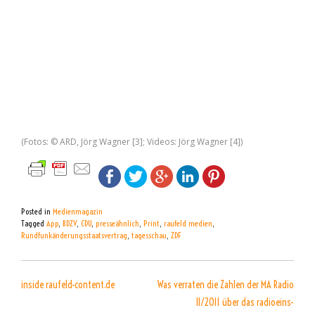
(Fotos: © ARD, Jörg Wagner [3]; Videos: Jörg Wagner [4])
Posted in
Medienmagazin
Tagged
App
,
BDZV
,
CDU
,
presseähnlich
,
Print
,
raufeld medien
,
Rundfunkänderungsstaatsvertrag
,
tagesschau
,
ZDF
BEITRAGSNAVIGATION
inside raufeld-content.de
Was verraten die Zahlen der MA Radio
II/2011 über das radioeins-