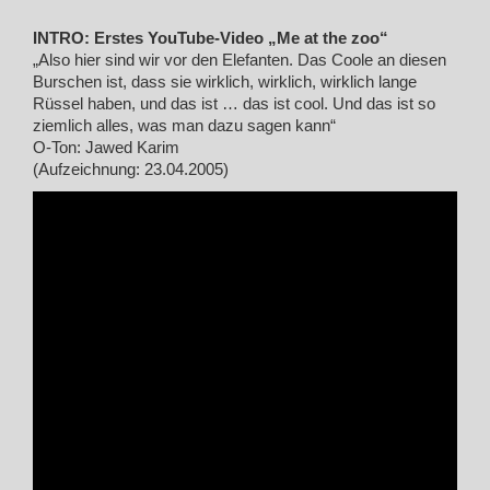
INTRO: Erstes YouTube-Video „Me at the zoo“
„Also hier sind wir vor den Elefanten. Das Coole an diesen
Burschen ist, dass sie wirklich, wirklich, wirklich lange
Rüssel haben, und das ist … das ist cool. Und das ist so
ziemlich alles, was man dazu sagen kann“
O-Ton: Jawed Karim
(Aufzeichnung: 23.04.2005)