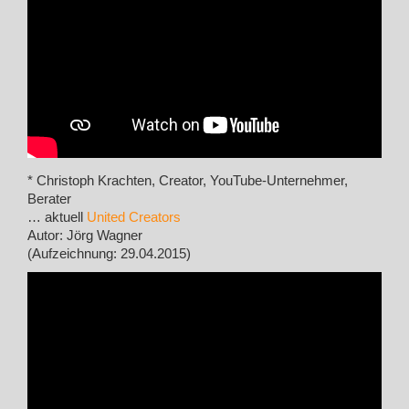
* Christoph Krachten, Creator, YouTube-Unternehmer,
Berater
… aktuell
United Creators
Autor: Jörg Wagner
(Aufzeichnung: 29.04.2015)