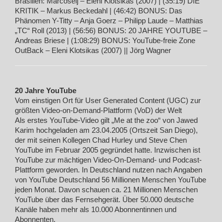
Brasilien: Marcoseij – Eleni Klotsikas (2007) | (35:19) DIE
KRITIK – Markus Beckedahl | (46:42) BONUS: Das
Phänomen Y-Titty – Anja Goerz – Philipp Laude – Matthias
„TC“ Roll (2013) | (56:56) BONUS: 20 JAHRE YOUTUBE –
Andreas Briese | (1:08:29) BONUS: YouTube-freie Zone
OutBack – Eleni Klotsikas (2007) || Jörg Wagner
20 Jahre YouTube
Vom einstigen Ort für User Generated Content (UGC) zur
größten Video-on-Demand-Plattform (VoD) der Welt
Als erstes YouTube-Video gilt „Me at the zoo“ von Jawed
Karim hochgeladen am 23.04.2005 (Ortszeit San Diego),
der mit seinen Kollegen Chad Hurley und Steve Chen
YouTube im Februar 2005 gegründet hatte. Inzwischen ist
YouTube zur mächtigen Video-On-Demand- und Podcast-
Plattform geworden. In Deutschland nutzen nach Angaben
von YouTube Deutschland 56 Millionen Menschen YouTube
jeden Monat. Davon schauen ca. 21 Millionen Menschen
YouTube über das Fernsehgerät. Über 50.000 deutsche
Kanäle haben mehr als 10.000 Abonnentinnen und
Abonnenten.