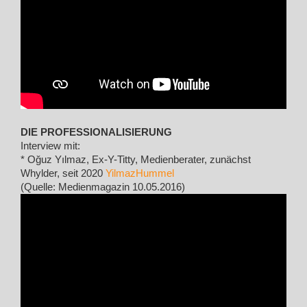
DIE PROFESSIONALISIERUNG
Interview mit:
* Oğuz Yılmaz, Ex-Y-Titty, Medienberater, zunächst
Whylder, seit 2020
YilmazHummel
(Quelle: Medienmagazin 10.05.2016)