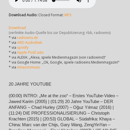
Download Audio:
Closed Format:
MP3
Download
(verlinkte Audio-Quelle bis zur Depublizierung: rbb, radioeins)
* via
radioeins.de
* via
ARD-Audiothek
* via
spotify
* via
Apple PodCasts
* via ALEXA: „Alexa, spiele Medienmagazin (von radioeins!)“
* via Google Home: „Ok, Google, spiele radioeins Medienmagazin!“
* via
Amazonmusic
20 JAHRE YOUTUBE
(00:00) INTRO: „Me at the zoo“ – Erstes YouTube-Video –
Jawed Karim (2005) | (01:29) 20 Jahre YouTube – DER
ANFANG – Chad Hurley (2007) – Oğuz Yılmaz (2016) |
(11:24) DIE PROFESSIONALISIERUNG – Christoph
Krachten (2015) | (20:53) GLOBAL – Südafrika: Khaya –
China: Marc van der Chijs, Gary Wang, ZengYinYan –