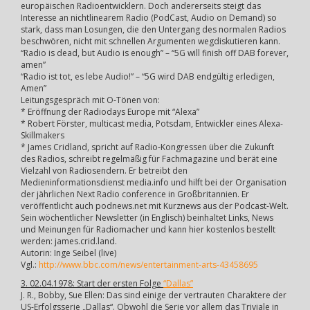
europäischen Radioentwicklern. Doch andererseits steigt das
Interesse an nichtlinearem Radio (PodCast, Audio on Demand) so
stark, dass man Losungen, die den Untergang des normalen Radios
beschwören, nicht mit schnellen Argumenten wegdiskutieren kann.
“Radio is dead, but Audio is enough” – “5G will finish off DAB forever,
amen”
“Radio ist tot, es lebe Audio!” – “5G wird DAB endgültig erledigen,
Amen”
Leitungsgespräch mit O-Tönen von:
* Eröffnung der Radiodays Europe mit “Alexa”
* Robert Förster, multicast media, Potsdam, Entwickler eines Alexa-
Skillmakers
* James Cridland, spricht auf Radio-Kongressen über die Zukunft
des Radios, schreibt regelmäßig für Fachmagazine und berät eine
Vielzahl von Radiosendern. Er betreibt den
Medieninformationsdienst media.info und hilft bei der Organisation
der jährlichen Next Radio conference in Großbritannien. Er
veröffentlicht auch podnews.net mit Kurznews aus der Podcast-Welt.
Sein wöchentlicher Newsletter (in Englisch) beinhaltet Links, News
und Meinungen für Radiomacher und kann hier kostenlos bestellt
werden: james.crid.land.
Autorin: Inge Seibel (live)
Vgl.:
http://www.bbc.com/news/entertainment-arts-43458695
3. 02.04.1978: Start der ersten Folge
“Dallas”
J. R., Bobby, Sue Ellen: Das sind einige der vertrauten Charaktere der
US-Erfolgsserie „Dallas“. Obwohl die Serie vor allem das Triviale in