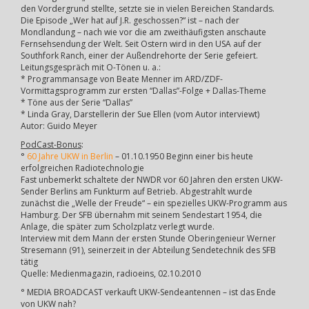
den Vordergrund stellte, setzte sie in vielen Bereichen Standards.
Die Episode „Wer hat auf J.R. geschossen?“ ist – nach der
Mondlandung – nach wie vor die am zweithäufigsten anschaute
Fernsehsendung der Welt. Seit Ostern wird in den USA auf der
Southfork Ranch, einer der Außendrehorte der Serie gefeiert.
Leitungsgespräch mit O-Tönen u. a.:
* Programmansage von Beate Menner im ARD/ZDF-
Vormittagsprogramm zur ersten “Dallas”-Folge + Dallas-Theme
* Töne aus der Serie “Dallas”
* Linda Gray, Darstellerin der Sue Ellen (vom Autor interviewt)
Autor: Guido Meyer
PodCast-Bonus
:
°
60 Jahre UKW in Berlin
– 01.10.1950 Beginn einer bis heute
erfolgreichen Radiotechnologie
Fast unbemerkt schaltete der NWDR vor 60 Jahren den ersten UKW-
Sender Berlins am Funkturm auf Betrieb. Abgestrahlt wurde
zunächst die „Welle der Freude“ – ein spezielles UKW-Programm aus
Hamburg. Der SFB übernahm mit seinem Sendestart 1954, die
Anlage, die später zum Scholzplatz verlegt wurde.
Interview mit dem Mann der ersten Stunde Oberingenieur Werner
Stresemann (91), seinerzeit in der Abteilung Sendetechnik des SFB
tätig
Quelle: Medienmagazin, radioeins, 02.10.2010
° MEDIA BROADCAST verkauft UKW-Sendeantennen – ist das Ende
von UKW nah?