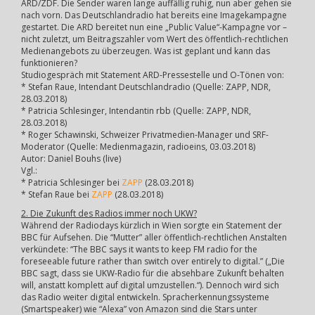
ARD/ZDF. Die Sender waren lange auffällig ruhig, nun aber gehen sie
nach vorn. Das Deutschlandradio hat bereits eine Imagekampagne
gestartet. Die ARD bereitet nun eine „Public Value“-Kampagne vor –
nicht zuletzt, um Beitragszahler vom Wert des öffentlich-rechtlichen
Medienangebots zu überzeugen. Was ist geplant und kann das
funktionieren?
Studiogespräch mit Statement ARD-Pressestelle und O-Tönen von:
* Stefan Raue, Intendant Deutschlandradio (Quelle: ZAPP, NDR,
28.03.2018)
* Patricia Schlesinger, Intendantin rbb (Quelle: ZAPP, NDR,
28.03.2018)
* Roger Schawinski, Schweizer Privatmedien-Manager und SRF-
Moderator (Quelle: Medienmagazin, radioeins, 03.03.2018)
Autor: Daniel Bouhs (live)
Vgl.:
* Patricia Schlesinger bei
ZAPP
(28.03.2018)
* Stefan Raue bei
ZAPP
(28.03.2018)
2. Die Zukunft des Radios immer noch UKW?
Während der Radiodays kürzlich in Wien sorgte ein Statement der
BBC für Aufsehen. Die “Mutter” aller öffentlich-rechtlichen Anstalten
verkündete: “The BBC says it wants to keep FM radio for the
foreseeable future rather than switch over entirely to digital.” („Die
BBC sagt, dass sie UKW-Radio für die absehbare Zukunft behalten
will, anstatt komplett auf digital umzustellen.“). Dennoch wird sich
das Radio weiter digital entwickeln. Spracherkennungssysteme
(Smartspeaker) wie “Alexa” von Amazon sind die Stars unter