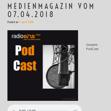
MEDIENMAGAZIN VOM
07.04.2018
Posted on
7. April 2018
Gesamt-
PodCast: