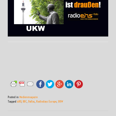
Posted in
Medienmagazin
Tagged
ARD
,
BBC
,
Dallas
,
Radiodays Europe
,
UKW
BEITRAGSNAVIGATION