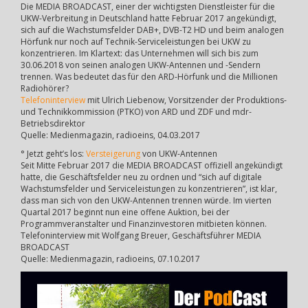
Die MEDIA BROADCAST, einer der wichtigsten Dienstleister für die
UKW-Verbreitung in Deutschland hatte Februar 2017 angekündigt,
sich auf die Wachstumsfelder DAB+, DVB-T2 HD und beim analogen
Hörfunk nur noch auf Technik-Serviceleistungen bei UKW zu
konzentrieren. Im Klartext: das Unternehmen will sich bis zum
30.06.2018 von seinen analogen UKW-Antennen und -Sendern
trennen. Was bedeutet das für den ARD-Hörfunk und die Millionen
Radiohörer?
Telefoninterview
mit Ulrich Liebenow, Vorsitzender der Produktions-
und Technikkommission (PTKO) von ARD und ZDF und mdr-
Betriebsdirektor
Quelle: Medienmagazin, radioeins, 04.03.2017
° Jetzt geht’s los:
Versteigerung
von UKW-Antennen
Seit Mitte Februar 2017 die MEDIA BROADCAST offiziell angekündigt
hatte, die Geschäftsfelder neu zu ordnen und “sich auf digitale
Wachstumsfelder und Serviceleistungen zu konzentrieren”, ist klar,
dass man sich von den UKW-Antennen trennen würde. Im vierten
Quartal 2017 beginnt nun eine offene Auktion, bei der
Programmveranstalter und Finanzinvestoren mitbieten können.
Telefoninterview mit Wolfgang Breuer, Geschäftsführer MEDIA
BROADCAST
Quelle: Medienmagazin, radioeins, 07.10.2017