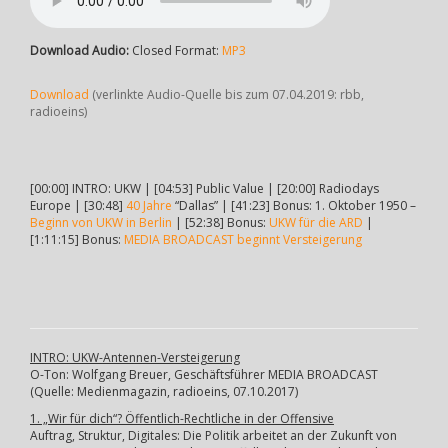
Download Audio:
Closed Format:
MP3
Download
(verlinkte Audio-Quelle bis zum 07.04.2019: rbb,
radioeins)
[00:00] INTRO: UKW | [04:53] Public Value | [20:00] Radiodays
Europe | [30:48]
40 Jahre
“Dallas” | [41:23] Bonus: 1. Oktober 1950 –
Beginn von UKW in Berlin
| [52:38] Bonus:
UKW für die ARD
|
[1:11:15] Bonus:
MEDIA BROADCAST beginnt Versteigerung
INTRO: UKW-Antennen-Versteigerung
O-Ton: Wolfgang Breuer, Geschäftsführer MEDIA BROADCAST
(Quelle: Medienmagazin, radioeins, 07.10.2017)
1. „Wir für dich“? Öffentlich-Rechtliche in der Offensive
Auftrag, Struktur, Digitales: Die Politik arbeitet an der Zukunft von