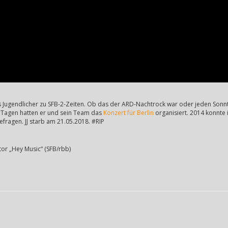
s Jugendlicher zu SFB-2-Zeiten. Ob das der ARD-Nachtrock war oder jeden Sonnt
i Tagen hatten er und sein Team das
Konzert für Berlin
organisiert. 2014 konnte i
fragen. JJ starb am 21.05.2018. #RIP
tor „Hey Music“ (SFB/rbb)