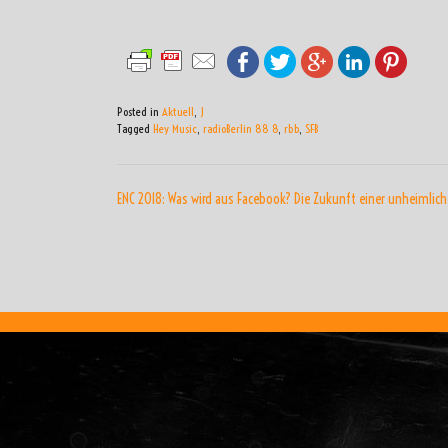
Posted in
Aktuell
,
J
Tagged
Hey Music
,
radioBerlin 88 8
,
rbb
,
SFB
BEITRAGSNAVIGATI
ENC 2018: Was wird aus Facebook? Die Zukunft einer unheimlic