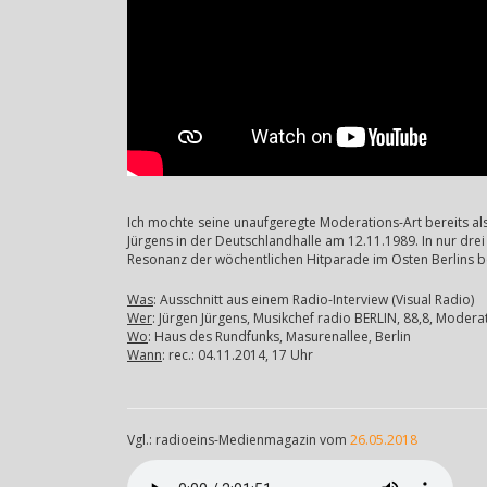
Ich mochte seine unaufgeregte Moderations-Art bereits al
Jürgens in der Deutschlandhalle am 12.11.1989. In nur dre
Resonanz der wöchentlichen Hitparade im Osten Berlins be
Was
: Ausschnitt aus einem Radio-Interview (Visual Radio)
Wer
: Jürgen Jürgens, Musikchef radio BERLIN, 88,8, Modera
Wo
: Haus des Rundfunks, Masurenallee, Berlin
Wann
: rec.: 04.11.2014, 17 Uhr
Vgl.: radioeins-Medienmagazin vom
26.05.2018