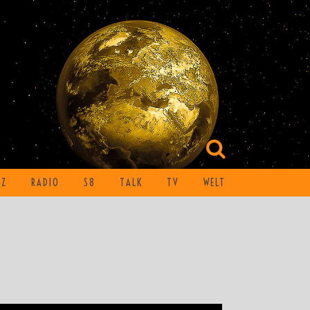
TZ
RADIO
S8
TALK
TV
WELT