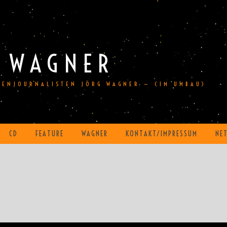
 WAGNER
DIENJOURNALISTEN JÖRG WAGNER — (IM UMBAU)
CD
FEATURE
WAGNER
KONTAKT/IMPRESSUM
NE