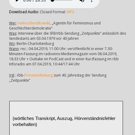
Download Audio:
Closed Format:
MP3
Wer
:
Halina Bendkowski
, „Agentin für Feminismus und
Geschlechterdemokratie“
Was
: Interview über die SFB/rbb-Sendung „Zeitpunkte“ anlässlich des
Sendestarts am 03.04.1979 vor 40 Jahren
Wo
: Berlin-Charlottenburg
Wann
: rec.: 04.04.2019, 11:00 Uhr; veröffentlicht in einer 7.30-
Minuten-Fassung im radioeins-Medienmagazin vom 06.04.2019,
18:33 Uhr + Outtake im PodCast und in einer Kurzfassung im rbb
Inforadio am 07.04.2019, 10:44/17:44 Uhr
Vgl
.: rbb-
Pressemitteilung
zum 40. Jahrestag der Sendung
„Zeitpunkte“
(wörtliches Transkript, Auszug, Hörverständnisfehler
vorbehalten)