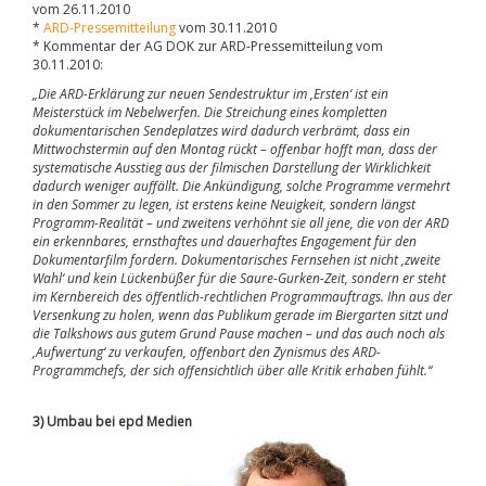
vom 26.11.2010
*
ARD-Pressemitteilung
vom 30.11.2010
* Kommentar der AG DOK zur ARD-Pressemitteilung vom
30.11.2010:
„Die ARD-Erklärung zur neuen Sendestruktur im ‚Ersten‘ ist ein
Meisterstück im Nebelwerfen. Die Streichung eines kompletten
dokumentarischen Sendeplatzes wird dadurch verbrämt, dass ein
Mittwochstermin auf den Montag rückt – offenbar hofft man, dass der
systematische Ausstieg aus der filmischen Darstellung der Wirklichkeit
dadurch weniger auffällt. Die Ankündigung, solche Programme vermehrt
in den Sommer zu legen, ist erstens keine Neuigkeit, sondern längst
Programm-Realität – und zweitens verhöhnt sie all jene, die von der ARD
ein erkennbares, ernsthaftes und dauerhaftes Engagement für den
Dokumentarfilm fordern. Dokumentarisches Fernsehen ist nicht ‚zweite
Wahl‘ und kein Lückenbüßer für die Saure-Gurken-Zeit, sondern er steht
im Kernbereich des öffentlich-rechtlichen Programmauftrags. Ihn aus der
Versenkung zu holen, wenn das Publikum gerade im Biergarten sitzt und
die Talkshows aus gutem Grund Pause machen – und das auch noch als
‚Aufwertung‘ zu verkaufen, offenbart den Zynismus des ARD-
Programmchefs, der sich offensichtlich über alle Kritik erhaben fühlt.“
3) Umbau bei epd Medien