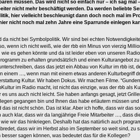
nsparen müssen. Das wird nicht so einfach nur – ich sag mal
beiter nicht mehr beschäftigt werden. Da werden beliebte S
Politik, hier vielleicht beschleunigt dann doch noch mal im
ier nicht noch mal zehn Jahre eine Sparrunde einlegen ka
nd da nicht bei Symbolpolitik. Wir sind bei echten Notwendigkeiten
o, wenn ich nicht weiß, wie der rbb ein Minus von vierzig Millio
 wie es gehen könnte und da ist leider eben von unseren Radio
Programm zu erhalten grundsätzlich und einen Kulturangebot zu
erschreiben, dass das jetzt ein Abbau von Kultur im rbb ist, den
 in einem …, wenn man mit einem etwas anderen Kulturbegriff d
terstattung Kultur. Wir haben Dokus. Wir machen Filme. “Gunderm
ultur im Radio macht, ist nicht das einzige, was der rbb als Kult
 es uns auch nicht leicht. Sie haben anfangs gesagt, jetzt Grill
Kollegen gegangen bin und Ihnen das habe erläutern müssen und 
das ist nicht schön. Das ist klar. Aber ich hoffe, dass wir das s
h auch klar, dass wir da langjährige Freie Mitarbeiter …, dass di
ie wir das hinkriegen. Deshalb hat das natürlich auch programm
redet, dass wir im Herbst also im September so weit sind, zu 
 besser sagen können, was bedeutet das für die Kollegen?