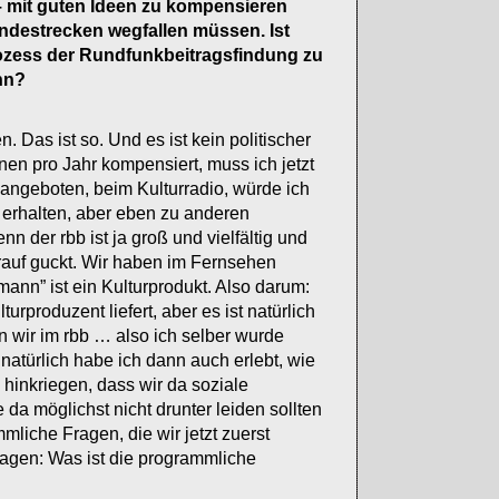
 – mit guten Ideen zu kompensieren
endestrecken wegfallen müssen. Ist
 Prozess der Rundfunkbeitragsfindung zu
nn?
. Das ist so. Und es ist kein politischer
nen pro Jahr kompensiert, muss ich jetzt
angeboten, beim Kulturradio, würde ich
 erhalten, aber eben zu anderen
n der rbb ist ja groß und vielfältig und
rauf guckt. Wir haben im Fernsehen
ann” ist ein Kulturprodukt. Also darum:
urproduzent liefert, aber es ist natürlich
en wir im rbb … also ich selber wurde
natürlich habe ich dann auch erlebt, wie
o hinkriegen, dass wir da soziale
e da möglichst nicht drunter leiden sollten
liche Fragen, die wir jetzt zuerst
sagen: Was ist die programmliche