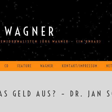
 WAGNER
DIENJOURNALISTEN JÖRG WAGNER — (IM UMBAU)
CD
FEATURE
WAGNER
KONTAKT/IMPRESSUM
NE
AS GELD AUS? – DR. JAN 