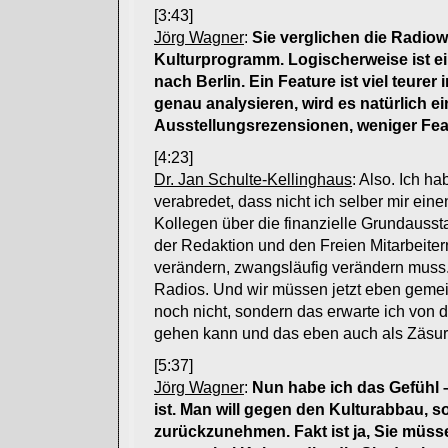
[3:43]
Jörg Wagner
:
Sie verglichen die Radiow
Kulturprogramm. Logischerweise ist ein
nach Berlin. Ein Feature ist viel teure
genau analysieren, wird es natürlich
Ausstellungsrezensionen, weniger Fe
[4:23]
Dr. Jan Schulte-Kellinghaus
: Also. Ich h
verabredet, dass nicht ich selber mir ei
Kollegen über die finanzielle Grundausst
der Redaktion und den Freien Mitarbeitern
verändern, zwangsläufig verändern muss. 
Radios. Und wir müssen jetzt eben gemei
noch nicht, sondern das erwarte ich von 
gehen kann und das eben auch als Zäsur, 
[5:37]
Jörg Wagner
:
Nun habe ich das Gefühl 
ist. Man will gegen den Kulturabbau, 
zurückzunehmen. Fakt ist ja, Sie müs