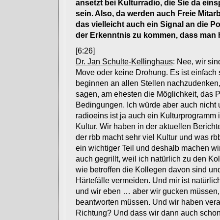
ansetzt bei Kulturradio, die Sie da ei
sein. Also, da werden auch Freie Mitar
das vielleicht auch ein Signal an die 
der Erkenntnis zu kommen, dass man h
[6:26]
Dr. Jan Schulte-Kellinghaus
: Nee, wir si
Move oder keine Drohung. Es ist einfach s
beginnen an allen Stellen nachzudenken,
sagen, am ehesten die Möglichkeit, das 
Bedingungen. Ich würde aber auch nicht unt
radioeins ist ja auch ein Kulturprogramm
Kultur. Wir haben in der aktuellen Berich
der rbb macht sehr viel Kultur und was rbbK
ein wichtiger Teil und deshalb machen wir
auch gegrillt, weil ich natürlich zu den 
wie betroffen die Kollegen davon sind und 
Härtefälle vermeiden. Und mir ist natürlic
und wir eben … aber wir gucken müssen, w
beantworten müssen. Und wir haben verab
Richtung? Und dass wir dann auch schon