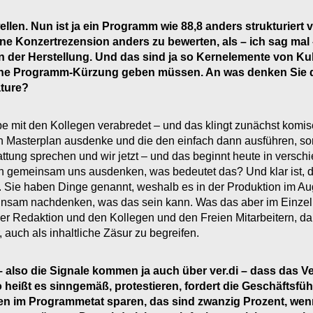
ellen. Nun ist ja ein Programm wie 88,8 anders strukturiert
e Konzertrezension anders zu bewerten, als – ich sag mal –
r in der Herstellung. Und das sind ja so Kernelemente von Ku
 eine Programm-Kürzung geben müssen. An was denken Sie 
ature?
abe mit den Kollegen verabredet – und das klingt zunächst komis
nen Masterplan ausdenke und die den einfach dann ausführen, so
attung sprechen und wir jetzt – und das beginnt heute in vers
 gemeinsam uns ausdenken, was bedeutet das? Und klar ist, dass
Sie haben Dinge genannt, weshalb es in der Produktion im Auge
nsam nachdenken, was das sein kann. Was das aber im Einzeln
der Redaktion und den Kollegen und den Freien Mitarbeitern, da 
auch als inhaltliche Zäsur zu begreifen.
– also die Signale kommen ja auch über ver.di – dass das V
so heißt es sinngemäß, protestieren, fordert die Geschäfts
sen im Programmetat sparen, das sind zwanzig Prozent, wen