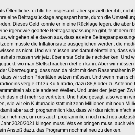
 als Öffentliche-rechtliche insgesamt, aber speziell der rbb, nich
Jahre eine Beitragsrücklage angespart hatte, durch die Umstellu
worden. Dieses Geld konnte er in eine Rücklage legen, die aber 
eine irgendwie geartete Beitragsanpassungen gibt, fehlt dem rbb
 aus, wir gehen alle davon aus, dass es eine Beitragsanpassunge
rotzdem musste die Inflationsrate ausgeglichen werden, die me
wissen es nicht. Und wir müssen uns darauf einstellen, dass w
halb müssen wir jetzt über erste Schritte nachdenken. Und wir
geguckt, wo man Stellschrauben drehen kann. Aber wir müssen 
der Überzeugung, dass man da nicht mit dem Rasenmäher in P
 dass wir schon Prioritäten setzen müssen. Und wenn man sich
o radioeins vergleicht zu Kulturradio, dazu 88,8 oder zu Antenne
grammmitteln als die anderen Wellen. Und unter den jetzigen Zw
ich das nicht mehr so vertreten. Und habe gesagt, also wenn wi
wie wir ein Kulturradio statt mit zehn Millionen mit neun Milli
t damit aber auch programmlich klar, dass wir das nicht einfach a
Zäsur nehmen, um uns auch programmlich noch mal neu aufzus
 Jahr 2020/2021 klingen muss. Was es bringen muss, auch wie
h ein Anstoß dazu, das Programm nochmal neu zu denken.