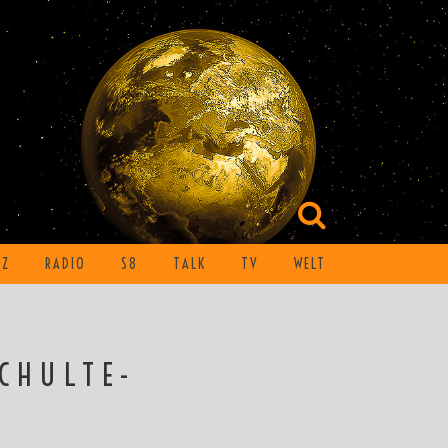
TZ
RADIO
S8
TALK
TV
WELT
SCHULTE-