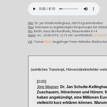
Wer
: Dr. Jan Schulte-Kellinghaus, rbb-Programmdirektor
Was
: Interviews zu angekündigten Einsparungen bei rbbKul
Wo
: Berlin, Haus des Rundfunks, Masurenallee 8-14
Wann
: rec.: 20.06.2019, 12:13 Uhr; veröffentlicht:
22.06.201
Vgl
.: Tomas
Fitzel
, langjähriger Freier rbbKultur (Radio)-Au
(wörtliches Transkript, Hörverständnisfehler vorb
[0:00]
Jörg Wagner
:
Dr. Jan Schulte-Kellingha
Zuschauern, Hörerinnen und Hörern. Nu
haben angekündigt, eine Millionen Euro
vielleicht kurz erklären können. Waru