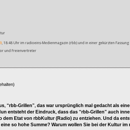
tur
9
, 18:48 Uhr im radioeins-Medienmagazin (rbb) und in einer gekürzten Fassung 
tor und Freienvertreter
ehalten)
us, “rbb-Grillen”, das war ursprünglich mal gedacht als ei
n entsteht der Eindruck, dass das “rbb-Grillen” auch inner
 dem Etat von rbbKultur (Radio) zu entziehen. Und da entst
m eine so hohe Summe? Warum wollen Sie bei der Kultur im