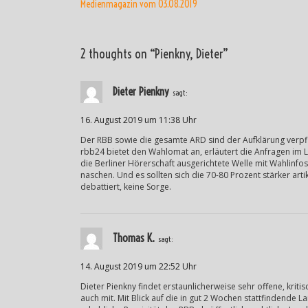
Medienmagazin vom 03.08.2019
2 thoughts on “
Pienkny, Dieter
”
Dieter Pienkny
sagt:
16. August 2019 um 11:38 Uhr
Der RBB sowie die gesamte ARD sind der Aufklärung verpfli
rbb24 bietet den Wahlomat an, erläutert die Anfragen im L
die Berliner Hörerschaft ausgerichtete Welle mit Wahlinf
naschen. Und es sollten sich die 70-80 Prozent stärker art
debattiert, keine Sorge.
Thomas K.
sagt:
14. August 2019 um 22:52 Uhr
Dieter Pienkny findet erstaunlicherweise sehr offene, kriti
auch mit. Mit Blick auf die in gut 2 Wochen stattfindende