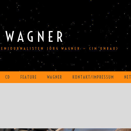
 WAGNER
DIENJOURNALISTEN JÖRG WAGNER — (IM UMBAU)
CD
FEATURE
WAGNER
KONTAKT/IMPRESSUM
NE