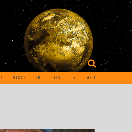
TZ
RADIO
S8
TALK
TV
WELT