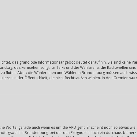
chtet, das grandiose Informationsangebot deutet darauf hin. Sie sind keine Par
andtag, das Fernsehen sorgt für Talks und die Wahlarena, die Radiowellen sind 
os zu fluten. Aber: die Wählerinnen und Wähler in Brandenburg müssen auch wis
ikulieren in der Öffentlichkeit, die nicht Rechtsaußen wählen. In den Gremien 
sche Worte, gerade auch wenn es um die ARD geht. Er scheint noch so etwas wie „jo
 Landtagswahl in Brandenburg, bei der den Prognosen nach ein durchaus bemerke