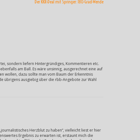
Der KKR-Deal mit Springer: 180-Grad-Wende
tei, sondern liefern Hintergründiges, Kommentieren etc.
ebenfalls am Ball. Es wäre unsinnig, ausgerechnet eine auf
sen wollen, dazu sollte man vom Baum der Erkenntnis
wurde übrigens ausgiebig über die rbb-Angebote zur Wahl
urnalistisches Herzblut zu haben“, vielleicht liest er hier
nswertes Ergebnis zu erwarten ist, erstaunt mich die