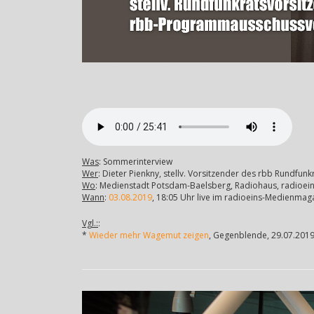
Was
: Sommerinterview
Wer
: Dieter Pienkny, stellv. Vorsitzender des rbb Rundf
Wo
: Medienstadt Potsdam-Baelsberg, Radiohaus, radioei
Wann
:
03.08.2019
, 18:05 Uhr live im radioeins-Medienmag
Vgl.:
:
*
Wieder mehr Wagemut zeigen
, Gegenblende, 29.07.201