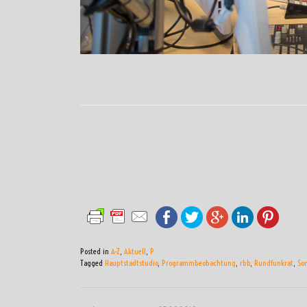
Posted in
A-Z
,
Aktuell
,
P
Tagged
Hauptstadtstudio
,
Programmbeobachtung
,
rbb
,
Rundfunkrat
,
So
BEITRAGSNAVIGATI