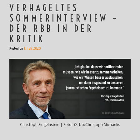
VERHAGELTES
SOMMERINTERVIEW –
DER RBB IN DER
KRITIK
Posted on
11. Juli 2020
Christoph Singelnstein | Foto: © rbb/Christoph Michaelis