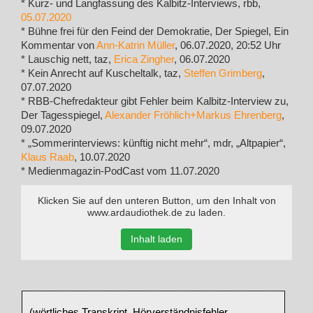
* Kurz- und Langfassung des Kalbitz-Interviews, rbb,
05.07.2020
* Bühne frei für den Feind der Demokratie, Der Spiegel, Ein
Kommentar von
Ann-Katrin Müller
, 06.07.2020, 20:52 Uhr
* Lauschig nett, taz,
Erica Zingher
, 06.07.2020
* Kein Anrecht auf Kuscheltalk, taz,
Steffen Grimberg
,
07.07.2020
* RBB-Chefredakteur gibt Fehler beim Kalbitz-Interview zu,
Der Tagesspiegel,
Alexander Fröhlich+Markus Ehrenberg
,
09.07.2020
* „Sommerinterviews: künftig nicht mehr“, mdr, „Altpapier“,
Klaus Raab
, 10.07.2020
* Medienmagazin-PodCast vom 11.07.2020
Klicken Sie auf den unteren Button, um den Inhalt von
www.ardaudiothek.de zu laden.
Inhalt laden
(wörtliches Transkript, Hörverständnisfehler