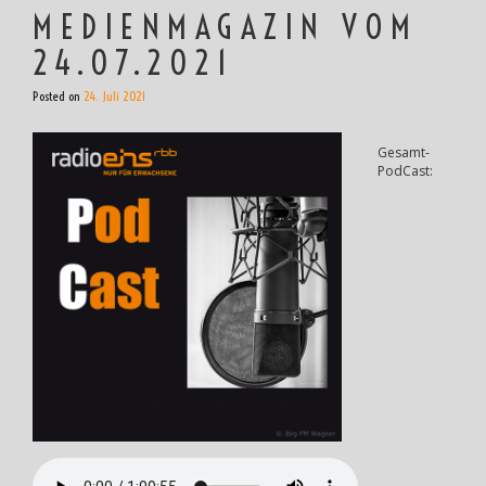
MEDIENMAGAZIN VOM
24.07.2021
Posted on
24. Juli 2021
Gesamt-
PodCast: