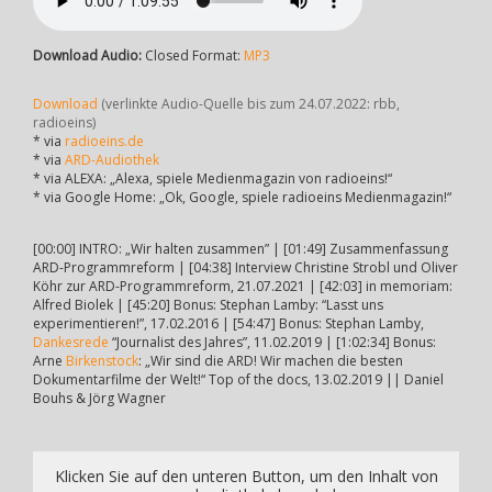
Download Audio:
Closed Format:
MP3
Download
(verlinkte Audio-Quelle bis zum 24.07.2022: rbb,
radioeins)
* via
radioeins.de
* via
ARD-Audiothek
* via ALEXA: „Alexa, spiele Medienmagazin von radioeins!“
* via Google Home: „Ok, Google, spiele radioeins Medienmagazin!“
[00:00] INTRO: „Wir halten zusammen” | [01:49] Zusammenfassung
ARD-Programmreform | [04:38] Interview Christine Strobl und Oliver
Köhr zur ARD-Programmreform, 21.07.2021 | [42:03] in memoriam:
Alfred Biolek | [45:20] Bonus: Stephan Lamby: “Lasst uns
experimentieren!”, 17.02.2016 | [54:47] Bonus: Stephan Lamby,
Dankesrede
“Journalist des Jahres”, 11.02.2019 | [1:02:34] Bonus:
Arne
Birkenstock
: „Wir sind die ARD! Wir machen die besten
Dokumentarfilme der Welt!“ Top of the docs, 13.02.2019 || Daniel
Bouhs & Jörg Wagner
Klicken Sie auf den unteren Button, um den Inhalt von