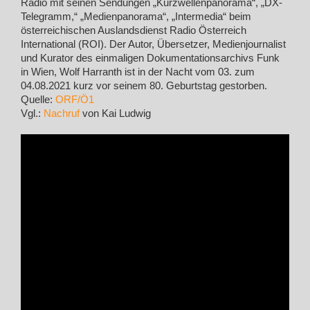
Radio mit seinen Sendungen „Kurzwellenpanorama“, „DX-
Telegramm,“ „Medienpanorama“, „Intermedia“ beim
österreichischen Auslandsdienst Radio Österreich
International (ROI). Der Autor, Übersetzer, Medienjournalist
und Kurator des einmaligen Dokumentationsarchivs Funk
in Wien, Wolf Harranth ist in der Nacht vom 03. zum
04.08.2021 kurz vor seinem 80. Geburtstag gestorben.
Quelle:
ORF/Ö1
Vgl.:
Nachruf
von Kai Ludwig