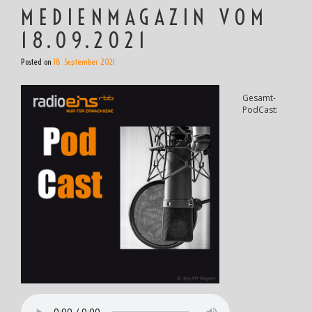
MEDIENMAGAZIN VOM
18.09.2021
Posted on
18. September 2021
Gesamt-
PodCast: