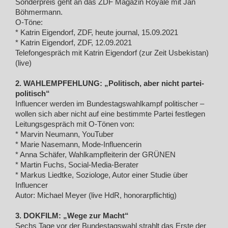
Sonderpreis geht an das ZDF Magazin Royale mit Jan
Böhmermann.
O-Töne:
* Katrin Eigendorf, ZDF, heute journal, 15.09.2021
* Katrin Eigendorf, ZDF, 12.09.2021
Telefongespräch mit Katrin Eigendorf (zur Zeit Usbekistan)
(live)
2. WAHLEMPFEHLUNG: „Politisch, aber nicht partei-
politisch“
Influencer werden im Bundestagswahlkampf politischer –
wollen sich aber nicht auf eine bestimmte Partei festlegen
Leitungsgespräch mit O-Tönen von:
* Marvin Neumann, YouTuber
* Marie Nasemann, Mode-Influencerin
* Anna Schäfer, Wahlkampfleiterin der GRÜNEN
* Martin Fuchs, Social-Media-Berater
* Markus Liedtke, Soziologe, Autor einer Studie über
Influencer
Autor: Michael Meyer (live HdR, honorarpflichtig)
3. DOKFILM: „Wege zur Macht“
Sechs Tage vor der Bundestagswahl strahlt das Erste der