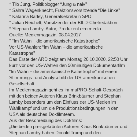
* Tilo Jung, Politikblogger “Jung & naiv”
* Sahra Wagenknecht, Fraktionsvorsitzende “Die Linke”
* Katarina Barley, Generalsekretärin SPD
* Julian Reichelt, Vorsitzender der BILD-Chefredaktion
* Stephan Lamby, Autor, Produzent eco media
Quelle: Medienmagazin, 08.04.2017
° “Im Wahn – die amerikanische Katastrophe”
Vor US-Wahlen: “Im Wahn – die amerikanische
Katastrophe”
Das Erste der ARD zeigt am Montag 26.10.2020, 22:50 Uhr
kurz vor den US-Wahlen den 90minütigen Dokumentarfilm
“Im Wahn – die amerikanische Katastrophe” mit einem
Stimmungs- und Analysebild der US-amerikanischen
Gesellschaft.
Im Medienmagazin geht es im muPRO-Schalt-Gespräch
mit den beiden Autoren Klaus Brinkbäumer und Stephan
Lamby besonders um den Einfluss der US-Medien im
Wahlkampf und um die Produktionsbedingungen in den
USA als deutsches Dokfilmteam.
Aus der Beschreibung des Dokfilms:
„Die beiden preisgekrönten Autoren Klaus Brinkbäumer und
Stephan Lamby haben Donald Trump und den