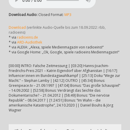
Download Audio:
Closed Format:
MP3
Download
(verlinkte Audio-Quelle bis zum 18.09.2022: rbb,
radioeins)
* via
radioeins.de
* via
ARD-Audiothek
* via ALEXA: „Alexa, spiele Medienmagazin von radioeins!“
* via Google Home: „Ok, Google, spiele radioeins Medienmagazin!“
[00:00] INTRO: Falsche Zeitmessung | [03:20] Hanns-Joachim-
Friedrichs-Preis 2021 – Katrin Eigendorf über Afghanistan | [16:17]
Influencer:innen im Bundestagswahlkampf | [25:13] Doku “Wege zur
Macht.” – Stephan Lamby | [42:12] OUTRO | [45:34] Bonus:
Greenpeace.tv – 21.09.1997 | [47:04] Bonus: “Das große Schauspiel”
– 14.09.2002 | [52:58] Bonus: Verdrängt das Seichte das
Dokumentarische? – 21.04.2012 | [58:49] Bonus: ”Die nervöse
Republik” – 08.04.2017 | [1:24:51] Bonus: “Im Wahn – die
amerikanische Katastrophe”, 24.10.2020 || Daniel Bouhs & Jörg
Wagner