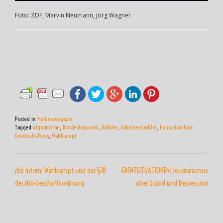
Foto: ZDF, Marvin Neumann, Jörg Wagner
Posted in
Medienmagazin
Tagged
Afghanistan
,
Bundestagswahl
,
Dokfilm
,
Dokumentarfilm
,
Hanns-Joachim-
Friedrichs-Preis
,
Wahlkampf
BEITRAGSNAVIGATION
rbb Intern: Wahlkampf und der §28
GRENZSITUATIONEN: Journalismus
der rbb-Geschäftsordnung
über Suizid und Depression