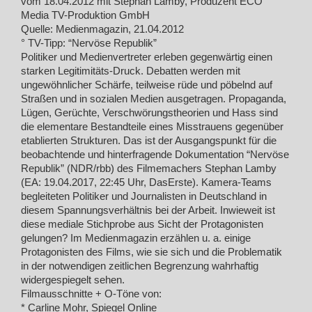
vom 18.04.2012 mit Stephan Lamby, Produzent ECO
Media TV-Produktion GmbH
Quelle: Medienmagazin, 21.04.2012
° TV-Tipp: “Nervöse Republik”
Politiker und Medienvertreter erleben gegenwärtig einen
starken Legitimitäts-Druck. Debatten werden mit
ungewöhnlicher Schärfe, teilweise rüde und pöbelnd auf
Straßen und in sozialen Medien ausgetragen. Propaganda,
Lügen, Gerüchte, Verschwörungstheorien und Hass sind
die elementare Bestandteile eines Misstrauens gegenüber
etablierten Strukturen. Das ist der Ausgangspunkt für die
beobachtende und hinterfragende Dokumentation “Nervöse
Republik” (NDR/rbb) des Filmemachers Stephan Lamby
(EA: 19.04.2017, 22:45 Uhr, DasErste). Kamera-Teams
begleiteten Politiker und Journalisten in Deutschland in
diesem Spannungsverhältnis bei der Arbeit. Inwieweit ist
diese mediale Stichprobe aus Sicht der Protagonisten
gelungen? Im Medienmagazin erzählen u. a. einige
Protagonisten des Films, wie sie sich und die Problematik
in der notwendigen zeitlichen Begrenzung wahrhaftig
widergespiegelt sehen.
Filmausschnitte + O-Töne von:
* Carline Mohr, Spiegel Online