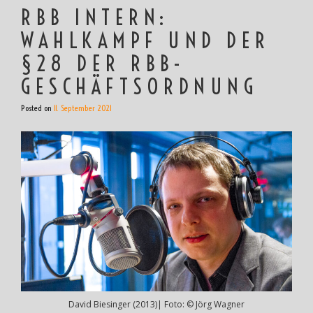
RBB INTERN:
WAHLKAMPF UND DER
§28 DER RBB-
GESCHÄFTSORDNUNG
Posted on
11. September 2021
David Biesinger (2013)| Foto: © Jörg Wagner