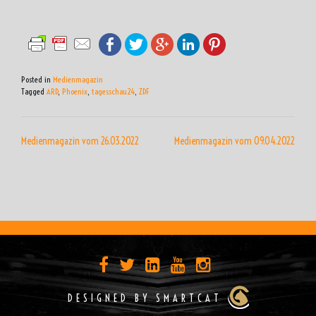
Posted in
Medienmagazin
Tagged
ARD
,
Phoenix
,
tagesschau24
,
ZDF
BEITRAGSNAVIGATION
Medienmagazin vom 26.03.2022
Medienmagazin vom 09.04.2022
DESIGNED BY SMARTCAT