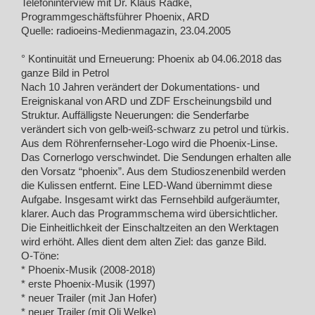
Telefoninterview mit Dr. Klaus Radke,
Programmgeschäftsführer Phoenix, ARD
Quelle: radioeins-Medienmagazin, 23.04.2005
° Kontinuität und Erneuerung: Phoenix ab 04.06.2018 das
ganze Bild in Petrol
Nach 10 Jahren verändert der Dokumentations- und
Ereigniskanal von ARD und ZDF Erscheinungsbild und
Struktur. Auffälligste Neuerungen: die Senderfarbe
verändert sich von gelb-weiß-schwarz zu petrol und türkis.
Aus dem Röhrenfernseher-Logo wird die Phoenix-Linse.
Das Cornerlogo verschwindet. Die Sendungen erhalten alle
den Vorsatz “phoenix”. Aus dem Studioszenenbild werden
die Kulissen entfernt. Eine LED-Wand übernimmt diese
Aufgabe. Insgesamt wirkt das Fernsehbild aufgeräumter,
klarer. Auch das Programmschema wird übersichtlicher.
Die Einheitlichkeit der Einschaltzeiten an den Werktagen
wird erhöht. Alles dient dem alten Ziel: das ganze Bild.
O-Töne:
* Phoenix-Musik (2008-2018)
* erste Phoenix-Musik (1997)
* neuer Trailer (mit Jan Hofer)
* neuer Trailer (mit Oli Welke)