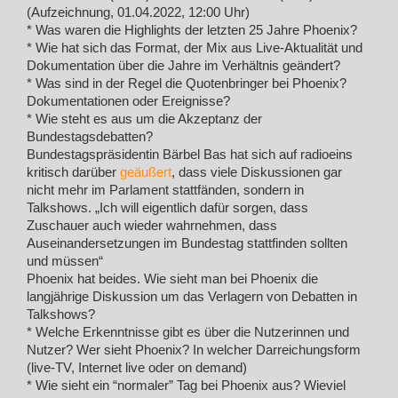
(Aufzeichnung, 01.04.2022, 12:00 Uhr)
* Was waren die Highlights der letzten 25 Jahre Phoenix?
* Wie hat sich das Format, der Mix aus Live-Aktualität und
Dokumentation über die Jahre im Verhältnis geändert?
* Was sind in der Regel die Quotenbringer bei Phoenix?
Dokumentationen oder Ereignisse?
* Wie steht es aus um die Akzeptanz der
Bundestagsdebatten?
Bundestagspräsidentin Bärbel Bas hat sich auf radioeins
kritisch darüber
geäußert
, dass viele Diskussionen gar
nicht mehr im Parlament stattfänden, sondern in
Talkshows. „Ich will eigentlich dafür sorgen, dass
Zuschauer auch wieder wahrnehmen, dass
Auseinandersetzungen im Bundestag stattfinden sollten
und müssen“
Phoenix hat beides. Wie sieht man bei Phoenix die
langjährige Diskussion um das Verlagern von Debatten in
Talkshows?
* Welche Erkenntnisse gibt es über die Nutzerinnen und
Nutzer? Wer sieht Phoenix? In welcher Darreichungsform
(live-TV, Internet live oder on demand)
* Wie sieht ein “normaler” Tag bei Phoenix aus? Wieviel