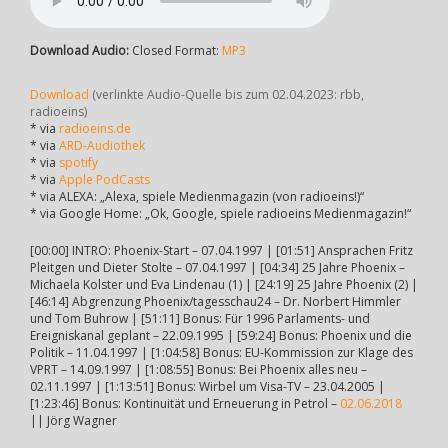
Download Audio:
Closed Format:
MP3
Download
(verlinkte Audio-Quelle bis zum 02.04.2023: rbb,
radioeins)
* via
radioeins.de
* via
ARD-Audiothek
* via
spotify
* via
Apple PodCasts
* via ALEXA: „Alexa, spiele Medienmagazin (von radioeins!)“
* via Google Home: „Ok, Google, spiele radioeins Medienmagazin!“
[00:00] INTRO: Phoenix-Start – 07.04.1997 | [01:51] Ansprachen Fritz
Pleitgen und Dieter Stolte – 07.04.1997 | [04:34] 25 Jahre Phoenix –
Michaela Kolster und Eva Lindenau (1) | [24:19] 25 Jahre Phoenix (2) |
[46:14] Abgrenzung Phoenix/tagesschau24 – Dr. Norbert Himmler
und Tom Buhrow | [51:11] Bonus: Für 1996 Parlaments- und
Ereigniskanal geplant – 22.09.1995 | [59:24] Bonus: Phoenix und die
Politik – 11.04.1997 | [1:04:58] Bonus: EU-Kommission zur Klage des
VPRT – 14.09.1997 | [1:08:55] Bonus: Bei Phoenix alles neu –
02.11.1997 | [1:13:51] Bonus: Wirbel um Visa-TV – 23.04.2005 |
[1:23:46] Bonus: Kontinuität und Erneuerung in Petrol –
02.06.2018
|| Jörg Wagner