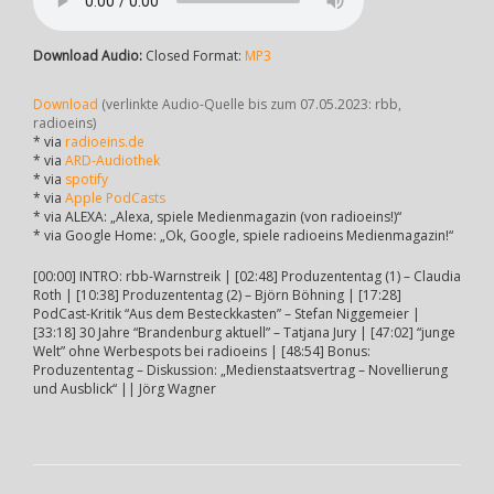
Download Audio:
Closed Format:
MP3
Download
(verlinkte Audio-Quelle bis zum 07.05.2023: rbb,
radioeins)
* via
radioeins.de
* via
ARD-Audiothek
* via
spotify
* via
Apple PodCasts
* via ALEXA: „Alexa, spiele Medienmagazin (von radioeins!)“
* via Google Home: „Ok, Google, spiele radioeins Medienmagazin!“
[00:00] INTRO: rbb-Warnstreik | [02:48] Produzententag (1) – Claudia
Roth | [10:38] Produzententag (2) – Björn Böhning | [17:28]
PodCast-Kritik “Aus dem Besteckkasten” – Stefan Niggemeier |
[33:18] 30 Jahre “Brandenburg aktuell” – Tatjana Jury | [47:02] “junge
Welt” ohne Werbespots bei radioeins | [48:54] Bonus:
Produzententag – Diskussion: „Medienstaatsvertrag – Novellierung
und Ausblick“ || Jörg Wagner