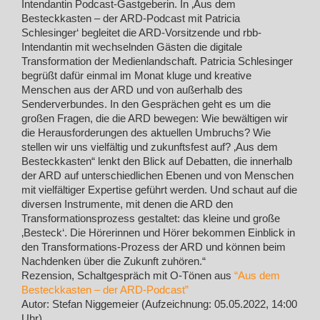
Intendantin Podcast-Gastgeberin. In ‚Aus dem
Besteckkasten – der ARD-Podcast mit Patricia
Schlesinger‘ begleitet die ARD-Vorsitzende und rbb-
Intendantin mit wechselnden Gästen die digitale
Transformation der Medienlandschaft. Patricia Schlesinger
begrüßt dafür einmal im Monat kluge und kreative
Menschen aus der ARD und von außerhalb des
Senderverbundes. In den Gesprächen geht es um die
großen Fragen, die die ARD bewegen: Wie bewältigen wir
die Herausforderungen des aktuellen Umbruchs? Wie
stellen wir uns vielfältig und zukunftsfest auf? ‚Aus dem
Besteckkasten“ lenkt den Blick auf Debatten, die innerhalb
der ARD auf unterschiedlichen Ebenen und von Menschen
mit vielfältiger Expertise geführt werden. Und schaut auf die
diversen Instrumente, mit denen die ARD den
Transformationsprozess gestaltet: das kleine und große
‚Besteck‘. Die Hörerinnen und Hörer bekommen Einblick in
den Transformations-Prozess der ARD und können beim
Nachdenken über die Zukunft zuhören.“
Rezension, Schaltgespräch mit O-Tönen aus
“Aus dem
Besteckkasten – der ARD-Podcast”
Autor: Stefan Niggemeier (Aufzeichnung: 05.05.2022, 14:00
Uhr)