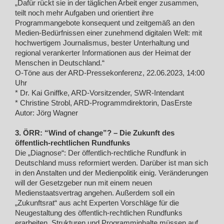
„Dafür rückt sie in der täglichen Arbeit enger zusammen,
teilt noch mehr Aufgaben und orientiert ihre
Programmangebote konsequent und zeitgemäß an den
Medien-Bedürfnissen einer zunehmend digitalen Welt: mit
hochwertigem Journalismus, bester Unterhaltung und
regional verankerter Informationen aus der Heimat der
Menschen in Deutschland.“
O-Töne aus der ARD-Pressekonferenz, 22.06.2023, 14:00
Uhr
* Dr. Kai Gniffke, ARD-Vorsitzender, SWR-Intendant
* Christine Strobl, ARD-Programmdirektorin, DasErste
Autor: Jörg Wagner
3. ÖRR: “Wind of change”? – Die Zukunft des
öffentlich-rechtlichen Rundfunks
Die „Diagnose“: Der öffentlich-rechtliche Rundfunk in
Deutschland muss reformiert werden. Darüber ist man sich
in den Anstalten und der Medienpolitik einig. Veränderungen
will der Gesetzgeber nun mit einem neuen
Medienstaatsvertrag angehen. Außerdem soll ein
„Zukunftsrat“ aus acht Experten Vorschläge für die
Neugestaltung des öffentlich-rechtlichen Rundfunks
erarbeiten. Strukturen und Programminhalte müssen auf