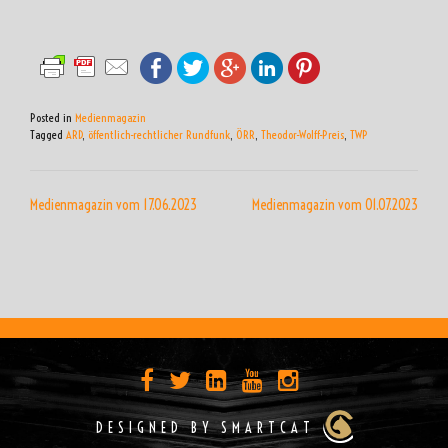
Posted in
Medienmagazin
Tagged
ARD
,
öffentlich-rechtlicher Rundfunk
,
ÖRR
,
Theodor-Wolff-Preis
,
TWP
BEITRAGSNAVIGATION
Medienmagazin vom 17.06.2023
Medienmagazin vom 01.07.2023
DESIGNED BY SMARTCAT