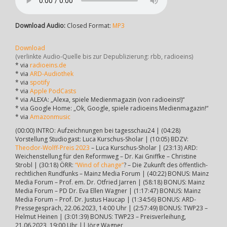
Download Audio:
Closed Format:
MP3
Download
(verlinkte Audio-Quelle bis zur Depublizierung: rbb, radioeins)
* via
radioeins.de
* via
ARD-Audiothek
* via
spotify
* via
Apple PodCasts
* via ALEXA: „Alexa, spiele Medienmagazin (von radioeins!)“
* via Google Home: „Ok, Google, spiele radioeins Medienmagazin!“
* via
Amazonmusic
(00:00) INTRO: Aufzeichnungen bei tagesschau24 | (04:28)
Vorstellung Studiogast: Luca Kurschus-Sholar | (10:05) BDZV:
Theodor-Wolff-Preis 2023
– Luca Kurschus-Sholar | (23:13) ARD:
Weichenstellung für den Reformweg – Dr. Kai Gniffke – Christine
Strobl | (30:18) ÖRR:
“Wind of change”
? – Die Zukunft des öffentlich-
rechtlichen Rundfunks – Mainz Media Forum | (40:22) BONUS: Mainz
Media Forum – Prof. em. Dr. Otfried Jarren | (58:18) BONUS: Mainz
Media Forum – PD Dr. Eva Ellen Wagner | (1:17:47) BONUS: Mainz
Media Forum – Prof. Dr. Justus Haucap | (1:34:56) BONUS: ARD-
Pressegespräch, 22.06.2023, 14:00 Uhr | (2:57:49) BONUS: TWP23 –
Helmut Heinen | (3:01:39) BONUS: TWP23 – Preisverleihung,
21.06.2023, 19:00 Uhr || Jörg Wagner