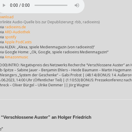
ownload
erlinkte Audio-Quelle bis zur Depublizierung: rbb, radioeins)
via
radioeins.de
via
ARD-Audiothek
via
spotify
via
Apple PodCasts
via ALEXA: „Alexa, spiele Medienmagazin (von radioeins!)“
via Google Home: „Ok, Google, spiele radioeins Medienmagazin!“
via
Amazonmusic
0:00) INTRO: Negativpreis des Netzwerks Recherche “Verschlossene Auster” an Ho
b-Spitze – Sabine Jauer – Benjamin Ehlers – Heide Baumann – Martin Hagemann –
hlesingers „System der Geschenke“ – Gabi Probst | (48:14) BONUS: 14. Außeror
.06.2023, 14:00 Uhr (Öffentlicher Teil) | (1:10:53) BONUS: Pressekonferenz nac
hreck – Oliver Bürgel – Ulrike Demmer || Jörg Wagner
“Verschlossene Auster” an Holger Friedrich
e”