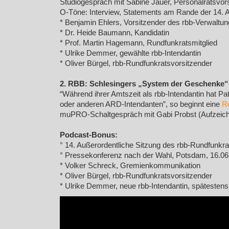
Studiogespräch mit Sabine Jauer, Personalratsvors
O-Töne: Interview, Statements am Rande der 14. 
* Benjamin Ehlers, Vorsitzender des rbb-Verwaltun
* Dr. Heide Baumann, Kandidatin
* Prof. Martin Hagemann, Rundfunkratsmitglied
* Ulrike Demmer, gewählte rbb-Intendantin
* Oliver Bürgel, rbb-Rundfunkratsvorsitzender
2. RBB: Schlesingers „System der Geschenke“
“Während ihrer Amtszeit als rbb-Intendantin hat P
oder anderen ARD-Intendanten”, so beginnt eine
R
muPRO-Schaltgespräch mit Gabi Probst (Aufzeichn
Podcast-Bonus:
° 14. Außerordentliche Sitzung des rbb-Rundfunkrat
° Pressekonferenz nach der Wahl, Potsdam, 16.06
* Volker Schreck, Gremienkommunikation
* Oliver Bürgel, rbb-Rundfunkratsvorsitzender
* Ulrike Demmer, neue rbb-Intendantin, spätesten