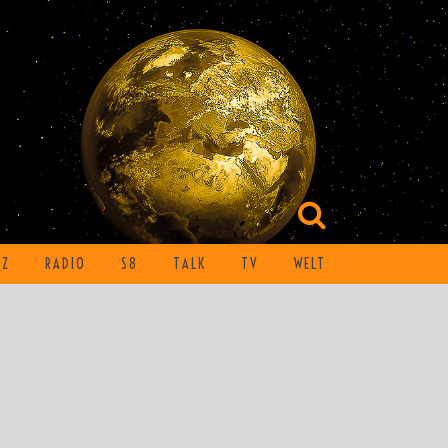
TZ
RADIO
S8
TALK
TV
WELT