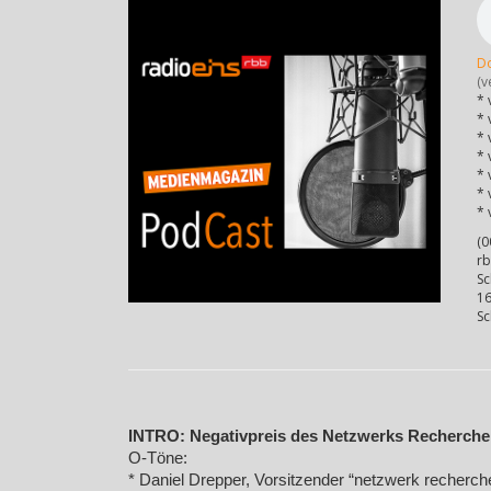
D
(v
* 
* 
* 
* 
* 
* 
* 
(0
rb
Sc
16
Sc
INTRO: Negativpreis des Netzwerks Recherche 
O-Töne:
* Daniel Drepper, Vorsitzender “netzwerk recherch