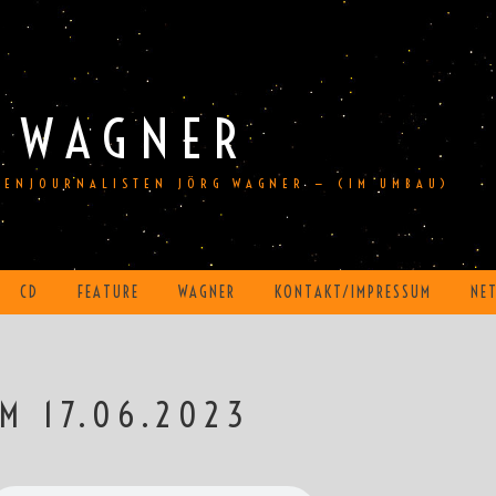
 WAGNER
DIENJOURNALISTEN JÖRG WAGNER — (IM UMBAU)
CD
FEATURE
WAGNER
KONTAKT/IMPRESSUM
NE
M 17.06.2023