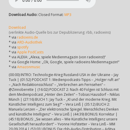
Download Audio:
Closed Format:
MP3
Download
(verlinkte Audio-Quelle bis zur Depublizierung: rbb, radioeins)
* via
radioeins.de
* via
ARD-Audiothek
* via
spotify
* via
Apple PodCasts
* via ALEXA: „Alexa, spiele Medienmagazin (von radioeins!)“
* via Google Home: „Ok, Google, spiele radioeins Medienmagazin!“
* via
Amazonmusic
(00:00) INTRO: Technologie-Krieg Russland-USA in der Ukraine – Jay
Tuck | (01:52) PODCAST 1: Medienpodcasts-Tipps – „Holger ruft an“
– „Nach Redaktionsschluss“ – „Verbrechen am Fernsehen“ –
@Zinnoberette | (16:02) PODCAST 2: Nach 40 Folgen ist Schluss mit
dem Medienpodcast „Hinter den Zeilen” – Tobias Hausdorf – Niklas
Münch | (27:16) BUCH 1: Jay Tuck – „KI und der moderne Krieg. Mit
Künstlicher Intelligenz zum Sieg?“ – Vera Linß | (35:12) BUCH 2:
Manuela Lenzen – „Der elektronische Spiegel. Menschliches Denken
und künstliche Intelligenz“ – Vera Linß | (44:39) BONUS: Korrektur |
(45:18) BONUS: „Sie wissen alles – Wie Künstliche Intelligenz unsere
Gesellschaft herausfordert“ – Yvonne Hofstetter – Vera Linß – MM
20.09.2014 | (53:03 ) BONUS: Die rbb-Audio-Distribution – Aditya