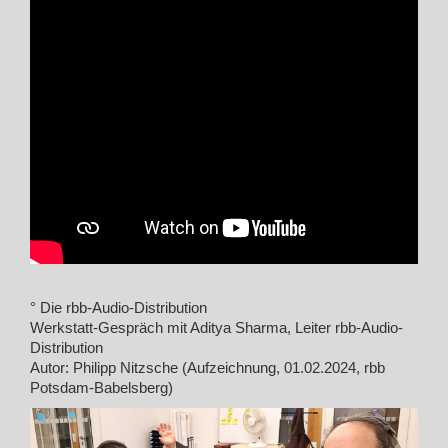
° Die rbb-Audio-Distribution
Werkstatt-Gespräch mit Aditya Sharma, Leiter rbb-Audio-
Distribution
Autor: Philipp Nitzsche (Aufzeichnung, 01.02.2024, rbb
Potsdam-Babelsberg)