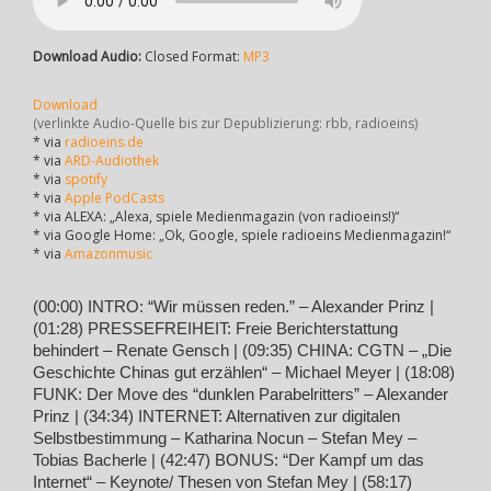
Download Audio:
Closed Format:
MP3
Download
(verlinkte Audio-Quelle bis zur Depublizierung: rbb, radioeins)
* via
radioeins.de
* via
ARD-Audiothek
* via
spotify
* via
Apple PodCasts
* via ALEXA: „Alexa, spiele Medienmagazin (von radioeins!)“
* via Google Home: „Ok, Google, spiele radioeins Medienmagazin!“
* via
Amazonmusic
(00:00) INTRO: “Wir müssen reden.” – Alexander Prinz |
(01:28) PRESSEFREIHEIT: Freie Berichterstattung
behindert – Renate Gensch | (09:35) CHINA: CGTN – „Die
Geschichte Chinas gut erzählen“ – Michael Meyer | (18:08)
FUNK: Der Move des “dunklen Parabelritters” – Alexander
Prinz | (34:34) INTERNET: Alternativen zur digitalen
Selbstbestimmung – Katharina Nocun – Stefan Mey –
Tobias Bacherle | (42:47) BONUS: “Der Kampf um das
Internet“ – Keynote/ Thesen von Stefan Mey | (58:17)