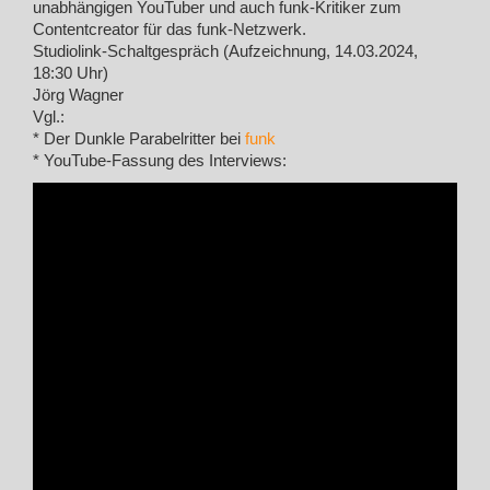
unabhängigen YouTuber und auch funk-Kritiker zum
Contentcreator für das funk-Netzwerk.
Studiolink-Schaltgespräch (Aufzeichnung, 14.03.2024,
18:30 Uhr)
Jörg Wagner
Vgl.:
* Der Dunkle Parabelritter bei
funk
* YouTube-Fassung des Interviews: