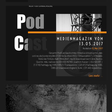
MEDIENMAGAZIN VOM
13.05.2017
Posted on
13. Mai 2017
Gesamt-PodCast [audio:http://media-stream-pmd.rbb-
online.de/content/a3b63729-6b3a-4fe4-95f2-19f4acda8667_c3784abb-
7d42-4e73-82cc-8a81f8842841.mp3] Download (verlinkte Audio-
Quelle: rbb, radioeins) [00:00] INTRO: Joachim Kaiser | [02:50] IRT |
[13:18] Fachtagung HBS-OBS (1) Transparenz | [20:41] Fachtagung HBS-
OBS (2) Glaubwuerdigkeit; funk | [31:44] re:publica…
Lies mehr ...