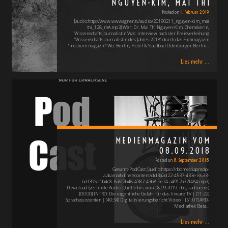
NGUYEN-KIM, MAI THI
Posted on
11. Februar 2019
[audio:http://www.wwwagner.tv/audio/20190211_nguyen-kim_mai
thi_128_mA.mp3] Wer: Dr. Mai Thi Nguyen-Kim, Chemikerin,
Wissenschaftsjournalistin Was: Interview nach der Preisverleihung
"Wissenschaftsjournalistin des Jahres 2018" durch das Fachmagazin
"medium magazin" Wo: Berlin, Hotel & Stadtbad Oderberger Berlin…
Lies mehr ...
MEDIENMAGAZIN VOM
08.09.2018
Posted on
8. September 2018
Gesamt-PodCast: [audio:https://rbbmediapmdp-
a.akamaihd.net/content/dd3a2d22-4537-433e-8633-
bdf395d1b4c8_8a6f2b46-4387-43b8-9e74-a4912a32f484.mp3]
Download (verlinkte Audio-Quelle bis zum 08.09.2019: rbb, radioeins)
[00:00] INTRO: Die eigentliche Gefahr für das lineare TV | [11:22]
Sprachassistenten | [40:34] Digitalisierungsbericht Video | [51:07] ARD-
Mediathek Beta…
Lies mehr ...