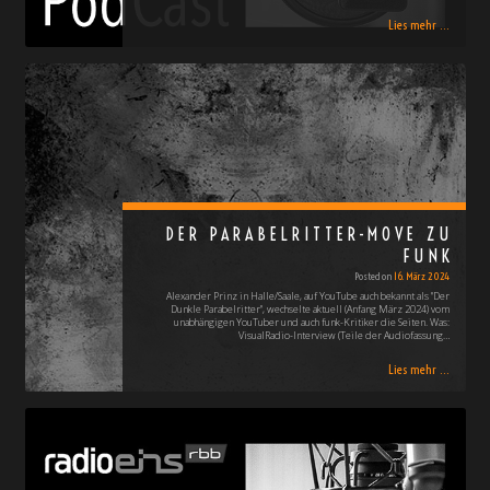
Lies mehr ...
DER PARABELRITTER-MOVE ZU
FUNK
Posted on
16. März 2024
Alexander Prinz in Halle/Saale, auf YouTube auch bekannt als "Der
Dunkle Parabelritter", wechselte aktuell (Anfang März 2024) vom
unabhängigen YouTuber und auch funk-Kritiker die Seiten. Was:
VisualRadio-Interview (Teile der Audiofassung…
Lies mehr ...