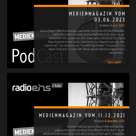
MEDIENMAGAZIN VOM
03.06.2023
Posted on
3. Juni 2023
[audio:https://rbbmediapmdp-a.akamaihd.net/content/f2/9c/f29c4dba-
e2dd-4ffd-b90d-6a3458e26d9a/9fb9039a-b18c-45ee-9e3e-
9d6840d574f5_6a24e3c3-28f2-42a0-aad6-d40a3c2b77e7.mp3]
Download (verlinkte Audio-Quelle bis zur Depublizierung: rbb,
radioeins) * via radioeins.de * via ARD-Audiothek * via spotify * via
Apple PodCasts * via ALEXA: "Alexa, spiele Medienmagazin (von
radioeins!)"…
Lies mehr ...
MEDIENMAGAZIN VOM 11.12.2021
Posted on
11. Dezember 2021
Gesamt-PodCast: [audio:https://rbbmediapmdp-
a.akamaihd.net/content/ba/7b/ba7bfd90-d14e-4d65-8b28-
af42ecdc95c8/26dd2309-26f3-4923-9334-a370bf1aab7f_3090600a-