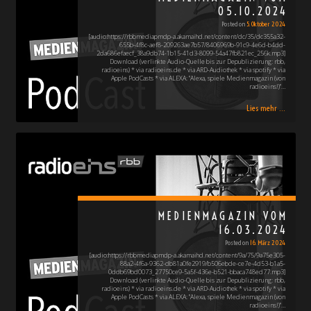
05.10.2024
Posted on
5. Oktober 2024
[audio:https://rbbmediapmdp-a.akamaihd.net/content/dc/35/dc355a32-
655b-4f8c-aef8-209263ae7b57/8406969b-91c9-4e6d-b4dd-
2da686efaecf_38a9db74-1b15-41d3-8099-54a47fb821ec_256k.mp3]
Download (verlinkte Audio-Quelle bis zur Depublizierung: rbb,
radioeins) * via radioeins.de * via ARD-Audiothek * via spotify * via
Apple PodCasts * via ALEXA: "Alexa, spiele Medienmagazin (von
radioeins!)"…
Lies mehr ...
MEDIENMAGAZIN VOM
16.03.2024
Posted on
16. März 2024
[audio:https://rbbmediapmdp-a.akamaihd.net/content/9a/75/9a75e305-
88a2-4f6a-9362-db81a0fe2919/b506ebde-ce7e-4d53-b1a5-
0ddb69bd0073_27750ce9-5a5f-436e-b521-bbaca748ed77.mp3]
Download (verlinkte Audio-Quelle bis zur Depublizierung: rbb,
radioeins) * via radioeins.de * via ARD-Audiothek * via spotify * via
Apple PodCasts * via ALEXA: "Alexa, spiele Medienmagazin (von
radioeins!)"…