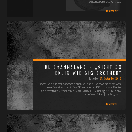
Zeitungskongress Vortrag…
Lies mehr ...
KLIEMANNSLAND – „NICHT SO
EKLIG WIE BIG BROTHER“
Posted on
29. September 2016
Wer: Fynn Kliemann, Webdesigner, Musiker, "Heimwerkerking" Was:
Interview über das Projekt "Kliemannsland" für funk Wo: Berlin,
Gerichtsstraße 23 Wann: rec.: 29.09.2016, 11:17 Uhr Vgl.: * Trailer (©
Interview-Video: Jörg Wagner)…
Lies mehr ...