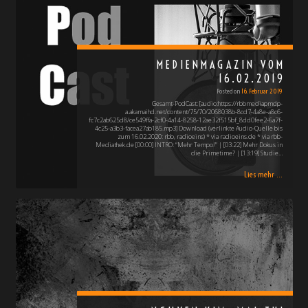
MEDIENMAGAZIN VOM
16.02.2019
Posted on
16. Februar 2019
Gesamt-PodCast: [audio:https://rbbmediapmdp-
a.akamaihd.net/content/75/70/2068038b-8cd7-4a8e-a8c6-
fc7c2ab625d8/ce549ffa-2cf0-4a14-8258-12ae32f515bf_8dd0fee2-6a7f-
4c25-a3b3-facea27ab185.mp3] Download (verlinkte Audio-Quelle bis
zum 16.02.2020: rbb, radioeins) * via radioeins.de * via rbb-
Mediathek.de [00:00] INTRO: “Mehr Tempo!” | [03:22] Mehr Dokus in
die Primetime? | [13:19] Studie…
Lies mehr ...