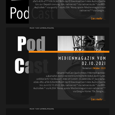
a5e5-4cf4-a777-69c3c2e03b0b.mp3] Download (verlinkte Audio-Quelle
bis zur Depublizierung: rbb, radioeins) * via radioeins.de * via ARD-
Audiothek * via spotify * via ALEXA: "Alexa, spiele Medienmagazin von
radioeins!" * via Google…
Lies mehr ...
MEDIENMAGAZIN VOM
02.10.2021
Posted on
1. Oktober 2021
Gesamt-PodCast: [audio:https://rbbmediapmdp-
a.akamaihd.net/content/e9/42/e942fd08-8db4-4e49-8258-
ce900d3cf511/b39cecd1-30bf-4f72-85f1-553488558c37_be47ac5e-
e64e-4f6c-af34-820e0b9fb24f.mp3] Download (verlinkte Audio-Quelle
bis zum 02.10.2022: rbb, radioeins) * via radioeins.de * via ARD-
Audiothek * via ALEXA: "Alexa, spiele Medienmagazin von radioeins!" *
via Google Home: "Ok, Google,…
Lies mehr ...