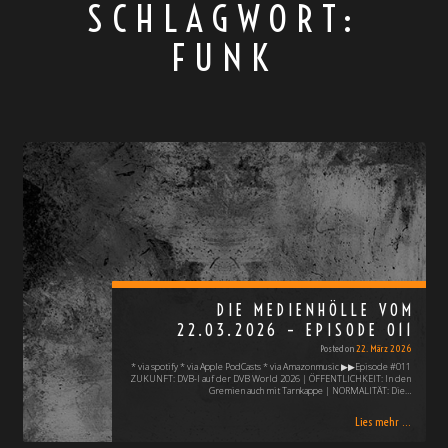
SCHLAGWORT:
FUNK
DIE MEDIENHÖLLE VOM
22.03.2026 – EPISODE 011
Posted on
22. März 2026
* via spotify * via Apple PodCasts * via Amazonmusic ▶︎▶︎Episode #011
ZUKUNFT: DVB-I auf der DVB World 2026 | ÖFFENTLICHKEIT: In den
Gremien auch mit Tarnkappe | NORMALITÄT: Die…
Lies mehr ...