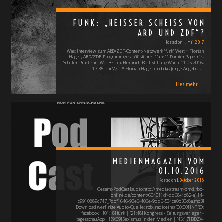
FUNK: „HEISSER SCHEISS VON AR
D UND ZDF“?
Posted on
11. Mai 2017
Was: Interview zum ARD/ZDF-Content-Netzwerk "funk" Wer: * Florian
Hager, ARD/ZDF-Programmgeschäftsführer "funk" * Damien Sapelnik,
Schüler-Praktikant Wo: Berlin, Heinrich-Böll-Stiftung Wann: 11.05.2016,
17:35 Uhr Vgl.: * Florian Hager und das Junge Angebot,…
Lies mehr ...
MEDIENMAGAZIN VOM
01.10.2016
Posted on
1. Oktober 2016
Gesamt-PodCast [audio:http://media-stream-pmd.rbb-
online.de/content/604011df-dd68-4b82-a114-
c9910889c747_7dbf1646-93e6-406e-9dd6-534ce0b33c8a.mp3]
Download (verlinkte Audio-Quelle: rbb, radioeins) [00:00] INTRO:
facebook | [01:18] funk | [21:48] Kongress - Zeitungsverleger -
tagesschauApp | [39:39] Sexismus in den Medien | [45:17] BDZV-