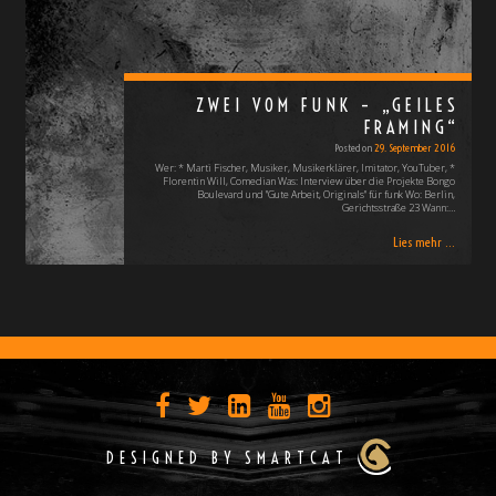
ZWEI VOM FUNK – „GEILES
FRAMING“
Posted on
29. September 2016
Wer: * Marti Fischer, Musiker, Musikerklärer, Imitator, YouTuber, *
Florentin Will, Comedian Was: Interview über die Projekte Bongo
Boulevard und "Gute Arbeit, Originals" für funk Wo: Berlin,
Gerichtsstraße 23 Wann:…
Lies mehr ...
DESIGNED BY SMARTCAT