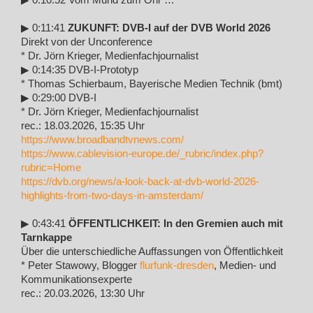
▶︎ 0:10:52 Vom Mund zum Ohr …
▶︎ 0:11:41
ZUKUNFT: DVB-I auf der DVB World 2026
Direkt von der Unconference
* Dr. Jörn Krieger, Medienfachjournalist
▶︎ 0:14:35 DVB-I-Prototyp
* Thomas Schierbaum, Bayerische Medien Technik (bmt)
▶︎ 0:29:00 DVB-I
* Dr. Jörn Krieger, Medienfachjournalist
rec.: 18.03.2026, 15:35 Uhr
https://www.broadbandtvnews.com/
https://www.cablevision-europe.de/_rubric/index.php?
rubric=Home
https://dvb.org/news/a-look-back-at-dvb-world-2026-
highlights-from-two-days-in-amsterdam/
▶︎ 0:43:41
ÖFFENTLICHKEIT: In den Gremien auch mit
Tarnkappe
Über die unterschiedliche Auffassungen von Öffentlichkeit
* Peter Stawowy, Blogger
flurfunk-dresden
, Medien- und
Kommunikationsexperte
rec.: 20.03.2026, 13:30 Uhr