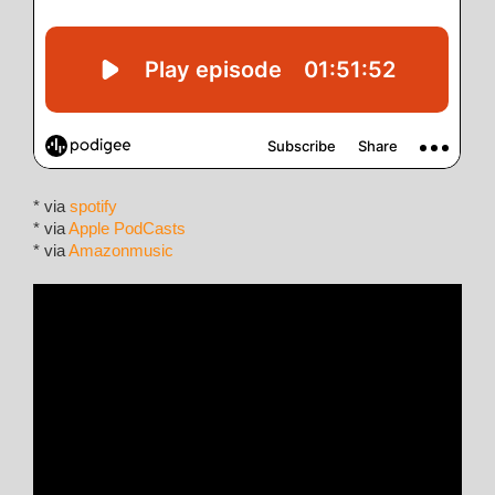
* via
spotify
* via
Apple PodCasts
* via
Amazonmusic