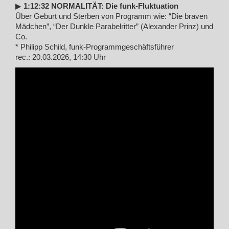
▶︎
1:12:32 NORMALITÄT: Die funk-Fluktuation
Über Geburt und Sterben von Programm wie: “Die braven
Mädchen”, “Der Dunkle Parabelritter” (Alexander Prinz) und
Co.
* Philipp Schild, funk-Programmgeschäftsführer
rec.: 20.03.2026, 14:30 Uhr