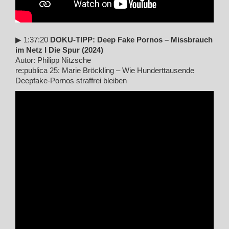
▶︎ 1:37:20
DOKU-TIPP: Deep Fake Pornos – Missbrauch
im Netz I Die Spur (2024)
Autor: Philipp Nitzsche
re:publica 25: Marie Bröckling – Wie Hunderttausende
Deepfake-Pornos straffrei bleiben