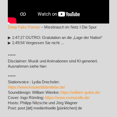
Deep Fake Pornos
– Missbrauch im Netz I Die Spur
▶︎ 1:47:27 OUTRO: Gratulation an die „Lage der Nation“
▶︎ 1:49:54 Vergessen Sie nicht …
*****
Disclaimer: Musik und Animationen sind KI-generiert.
Ausnahmen siehe hier:
*****
Stationvoice : Lydia Drechsler;
https://www.kräuterblütenliebe.de/
Sounddesign: William Wienke;
https://william-guitar.de/
Cover: Ingo Römling;
https://www.monozelle.de/
Hosts: Philipp Nitzsche und Jörg Wagner
Post: post [ätt] medienhoelle [pünktchen] de