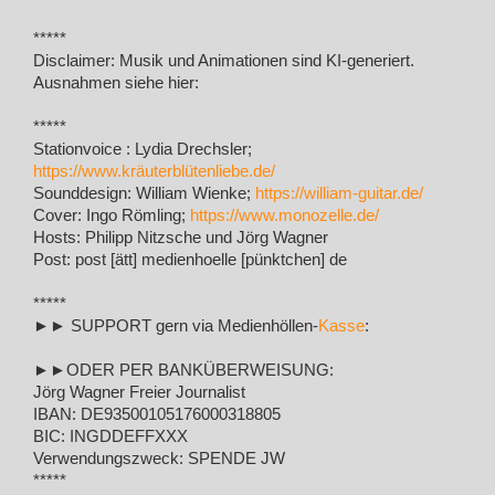
*****
Disclaimer: Musik und Animationen sind KI-generiert.
Ausnahmen siehe hier:
*****
Stationvoice : Lydia Drechsler;
https://www.kräuterblütenliebe.de/
Sounddesign: William Wienke;
https://william-guitar.de/
Cover: Ingo Römling;
https://www.monozelle.de/
Hosts: Philipp Nitzsche und Jörg Wagner
Post: post [ätt] medienhoelle [pünktchen] de
*****
►► SUPPORT gern via Medienhöllen-
Kasse
:
►►ODER PER BANKÜBERWEISUNG:
Jörg Wagner Freier Journalist
IBAN: DE93500105176000318805
BIC: INGDDEFFXXX
Verwendungszweck: SPENDE JW
*****