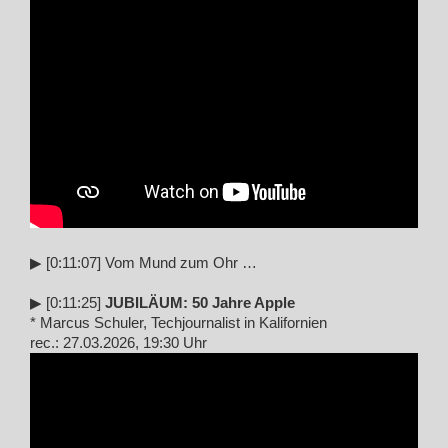
▶︎ [0:11:07] Vom Mund zum Ohr …
▶︎ [0:11:25]
JUBILÄUM: 50 Jahre Apple
* Marcus Schuler, Techjournalist in Kalifornien
rec.: 27.03.2026, 19:30 Uhr