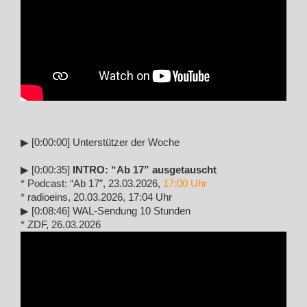
▶︎ [0:00:00] Unterstützer der Woche
▶︎ [0:00:35]
INTRO: “Ab 17” ausgetauscht
* Podcast: “Ab 17”, 23.03.2026,
17:00 Uhr
* radioeins, 20.03.2026, 17:04 Uhr
▶︎ [0:08:46] WAL-Sendung 10 Stunden
* ZDF, 26.03.2026