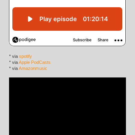
* via
spotify
* via
Apple PodCasts
* via
Amazonmusic