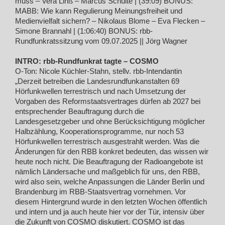
muss – Vera Linß – Marcus Schulte | (39:09) BONUS:
MABB: Wie kann Regulierung Meinungsfreiheit und
Medienvielfalt sichern? – Nikolaus Blome – Eva Flecken –
Simone Brannahl | (1:06:40) BONUS: rbb-
Rundfunkratssitzung vom 09.07.2025 || Jörg Wagner
INTRO: rbb-Rundfunkrat tagte – COSMO
O-Ton: Nicole Küchler-Stahn, stellv. rbb-Intendantin
„Derzeit betreiben die Landesrundfunkanstalten 69
Hörfunkwellen terrestrisch und nach Umsetzung der
Vorgaben des Reformstaatsvertrages dürfen ab 2027 bei
entsprechender Beauftragung durch die
Landesgesetzgeber und ohne Berücksichtigung möglicher
Halbzählung, Kooperationsprogramme, nur noch 53
Hörfunkwellen terrestrisch ausgestrahlt werden. Was die
Änderungen für den RBB konkret bedeuten, das wissen wir
heute noch nicht. Die Beauftragung der Radioangebote ist
nämlich Ländersache und maßgeblich für uns, den RBB,
wird also sein, welche Anpassungen die Länder Berlin und
Brandenburg im RBB-Staatsvertrag vornehmen. Vor
diesem Hintergrund wurde in den letzten Wochen öffentlich
und intern und ja auch heute hier vor der Tür, intensiv über
die Zukunft von COSMO diskutiert. COSMO ist das