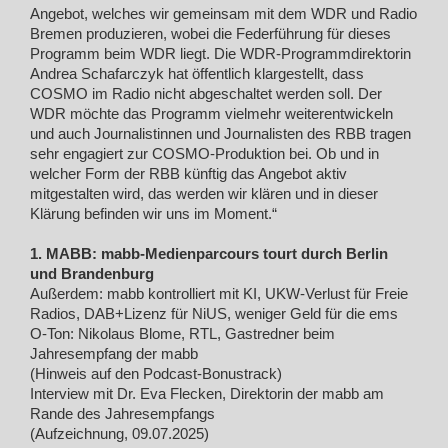
Angebot, welches wir gemeinsam mit dem WDR und Radio
Bremen produzieren, wobei die Federführung für dieses
Programm beim WDR liegt. Die WDR-Programmdirektorin
Andrea Schafarczyk hat öffentlich klargestellt, dass
COSMO im Radio nicht abgeschaltet werden soll. Der
WDR möchte das Programm vielmehr weiterentwickeln
und auch Journalistinnen und Journalisten des RBB tragen
sehr engagiert zur COSMO-Produktion bei. Ob und in
welcher Form der RBB künftig das Angebot aktiv
mitgestalten wird, das werden wir klären und in dieser
Klärung befinden wir uns im Moment.“
1. MABB: mabb-Medienparcours tourt durch Berlin
und Brandenburg
Außerdem: mabb kontrolliert mit KI, UKW-Verlust für Freie
Radios, DAB+Lizenz für NiUS, weniger Geld für die ems
O-Ton: Nikolaus Blome, RTL, Gastredner beim
Jahresempfang der mabb
(Hinweis auf den Podcast-Bonustrack)
Interview mit Dr. Eva Flecken, Direktorin der mabb am
Rande des Jahresempfangs
(Aufzeichnung, 09.07.2025)