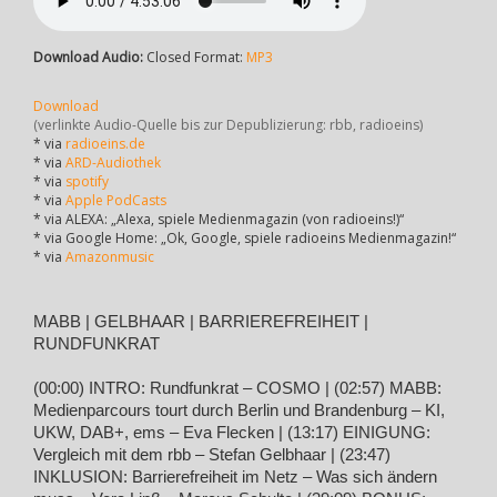
Download Audio:
Closed Format:
MP3
Download
(verlinkte Audio-Quelle bis zur Depublizierung: rbb, radioeins)
* via
radioeins.de
* via
ARD-Audiothek
* via
spotify
* via
Apple PodCasts
* via ALEXA: „Alexa, spiele Medienmagazin (von radioeins!)“
* via Google Home: „Ok, Google, spiele radioeins Medienmagazin!“
* via
Amazonmusic
MABB | GELBHAAR | BARRIEREFREIHEIT |
RUNDFUNKRAT
(00:00) INTRO: Rundfunkrat – COSMO | (02:57) MABB:
Medienparcours tourt durch Berlin und Brandenburg – KI,
UKW, DAB+, ems – Eva Flecken | (13:17) EINIGUNG:
Vergleich mit dem rbb – Stefan Gelbhaar | (23:47)
INKLUSION: Barrierefreiheit im Netz – Was sich ändern