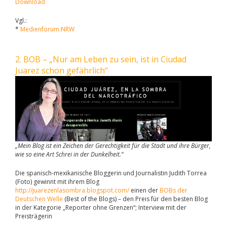
Download
Vgl.:
*
Medienforum.NRW
2. BOB – „Nur am Leben zu sein, ist in Ciudad
Juarez schon gefährlich“
„Mein Blog ist ein Zeichen der Gerechtigkeit für die Stadt und ihre Bürger,
wie so eine Art Schrei in der Dunkelheit.“
Die spanisch-mexikanische Bloggerin und Journalistin Judith Torrea
(Foto) gewinnt mit ihrem Blog
http://juarezenlasombra.blogspot.com/
einen der
BOBs der
Deutschen Welle
(Best of the Blogs) – den Preis für den besten Blog
in der Kategorie „Reporter ohne Grenzen“; Interview mit der
Preisträgerin