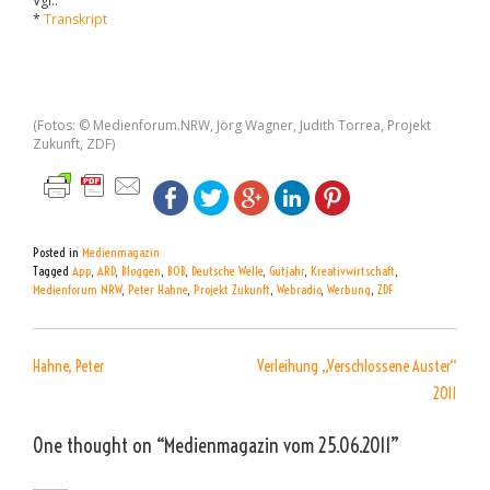
Vgl.:
*
Transkript
(Fotos: © Medienforum.NRW, Jörg Wagner, Judith Torrea, Projekt
Zukunft, ZDF)
Posted in
Medienmagazin
Tagged
App
,
ARD
,
Bloggen
,
BOB
,
Deutsche Welle
,
Gutjahr
,
Kreativwirtschaft
,
Medienforum NRW
,
Peter Hahne
,
Projekt Zukunft
,
Webradio
,
Werbung
,
ZDF
BEITRAGSNAVIGATION
Hahne, Peter
Verleihung „Verschlossene Auster“
2011
One thought on “
Medienmagazin vom 25.06.2011
”