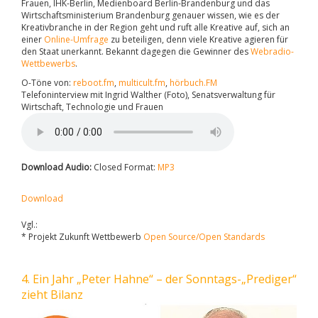
Frauen, IHK-Berlin, Medienboard Berlin-Brandenburg und das
Wirtschaftsministerium Brandenburg genauer wissen, wie es der
Kreativbranche in der Region geht und ruft alle Kreative auf, sich an
einer
Online-Umfrage
zu beteiligen, denn viele Kreative agieren für
den Staat unerkannt. Bekannt dagegen die Gewinner des
Webradio-
Wettbewerbs
.
O-Töne von:
reboot.fm
,
multicult.fm
,
hörbuch.FM
Telefoninterview mit Ingrid Walther (Foto), Senatsverwaltung für
Wirtschaft, Technologie und Frauen
Download Audio:
Closed Format:
MP3
Download
Vgl.:
* Projekt Zukunft Wettbewerb
Open Source/Open Standards
4. Ein Jahr „Peter Hahne“ – der Sonntags-„Prediger“
zieht Bilanz