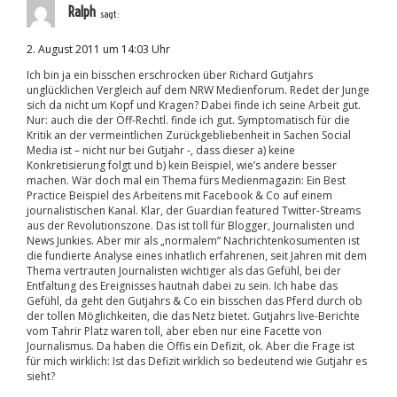
Ralph
sagt:
2. August 2011 um 14:03 Uhr
Ich bin ja ein bisschen erschrocken über Richard Gutjahrs
unglücklichen Vergleich auf dem NRW Medienforum. Redet der Junge
sich da nicht um Kopf und Kragen? Dabei finde ich seine Arbeit gut.
Nur: auch die der Öff-Rechtl. finde ich gut. Symptomatisch für die
Kritik an der vermeintlichen Zurückgebliebenheit in Sachen Social
Media ist – nicht nur bei Gutjahr -, dass dieser a) keine
Konkretisierung folgt und b) kein Beispiel, wie’s andere besser
machen. Wär doch mal ein Thema fürs Medienmagazin: Ein Best
Practice Beispiel des Arbeitens mit Facebook & Co auf einem
journalistischen Kanal. Klar, der Guardian featured Twitter-Streams
aus der Revolutionszone. Das ist toll für Blogger, Journalisten und
News Junkies. Aber mir als „normalem“ Nachrichtenkosumenten ist
die fundierte Analyse eines inhatlich erfahrenen, seit Jahren mit dem
Thema vertrauten Journalisten wichtiger als das Gefühl, bei der
Entfaltung des Ereignisses hautnah dabei zu sein. Ich habe das
Gefühl, da geht den Gutjahrs & Co ein bisschen das Pferd durch ob
der tollen Möglichkeiten, die das Netz bietet. Gutjahrs live-Berichte
vom Tahrir Platz waren toll, aber eben nur eine Facette von
Journalismus. Da haben die Öffis ein Defizit, ok. Aber die Frage ist
für mich wirklich: Ist das Defizit wirklich so bedeutend wie Gutjahr es
sieht?