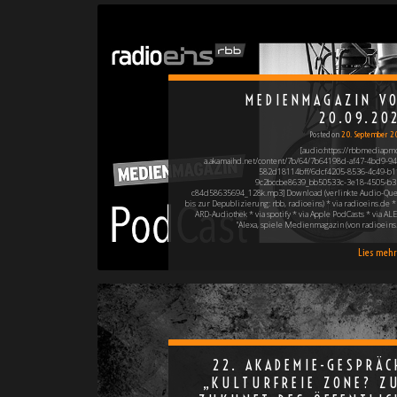
MEDIENMAGAZIN V
20.09.20
Posted on
20. September 2
[audio:https://rbbmediapm
a.akamaihd.net/content/7b/64/7b64198d-af47-4bd9-94
582d18114bff/6dcf4205-8536-4c49-b1
9c2bccbe8639_bb50533c-3e18-4505-b3
c84d58635694_128k.mp3] Download (verlinkte Audio-Que
bis zur Depublizierung: rbb, radioeins) * via radioeins.de * 
ARD-Audiothek * via spotify * via Apple PodCasts * via ALE
"Alexa, spiele Medienmagazin (von radioeins!
Lies mehr 
22. AKADEMIE-GESPRÄC
„KULTURFREIE ZONE? Z