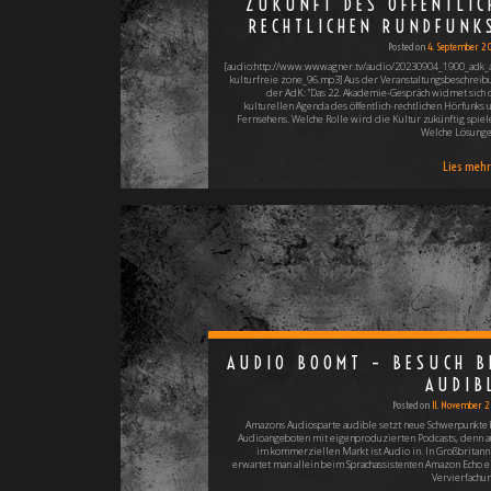
ZUKUNFT DES ÖFFENTLIC
RECHTLICHEN RUNDFUNK
Posted on
4. September 2
[audio:http://www.wwwagner.tv/audio/20230904_1900_adk_
kulturfreie zone_96.mp3] Aus der Veranstaltungsbeschreib
der AdK: "Das 22. Akademie-Gespräch widmet sich 
kulturellen Agenda des öffentlich-rechtlichen Hörfunks 
Fernsehens. Welche Rolle wird die Kultur zukünftig spiel
Welche Lösung
Lies mehr 
AUDIO BOOMT – BESUCH B
AUDIB
Posted on
11. November 2
Amazons Audiosparte audible setzt neue Schwerpunkte 
Audioangeboten mit eigenproduzierten Podcasts, denn a
im kommerziellen Markt ist Audio in. In Großbritann
erwartet man allein beim Sprachassistenten Amazon Echo e
Vervierfachu