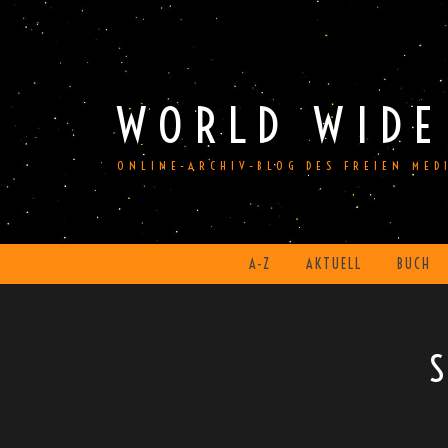
Skip
to
content
WORLD WIDE
ONLINE-ARCHIV-BLOG DES FREIEN ME
A-Z
AKTUELL
BUCH