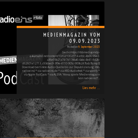
MEDIENMAGAZIN VOM
09.09.2023
Posted on
9. September 2023
[audio:https://rbbmediapmdp-
a.akamaihd.net/content/10/02/1002f714-efdc-4b66-95e2-
a36e93b21a74/7d17eba6-4abc-4e41-842b-
d62601e12713_c93cbec9-3f9e-4110-905c-909b247bcb7b.mp3]
Download (verlinkte Audio-Quelle bis zur Depublizierung: rbb,
radioeins) * via radioeins.de * via ARD-Audiothek * via spotify *
via Apple PodCasts * via ALEXA: "Alexa, spiele Medienmagazin
(von radioeins!)"…
Lies mehr ...