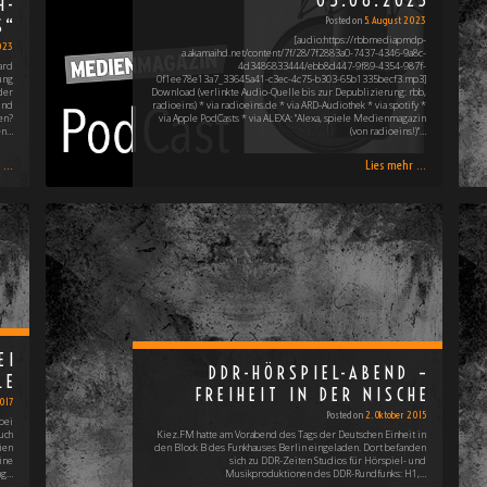
05.08.2023
H-
Posted on
5. August 2023
S“
[audio:https://rbbmediapmdp-
023
a.akamaihd.net/content/7f/28/7f2883a0-7437-4346-9a8c-
ard
4d3486833444/ebb8d447-9f89-4354-987f-
ung
0f1ee78e13a7_33645a41-c3ec-4c75-b303-65b1335becf3.mp3]
der
Download (verlinkte Audio-Quelle bis zur Depublizierung: rbb,
und
radioeins) * via radioeins.de * via ARD-Audiothek * via spotify *
en?
via Apple PodCasts * via ALEXA: "Alexa, spiele Medienmagazin
en…
(von radioeins!)"…
...
Lies mehr ...
EI
DDR-HÖRSPIEL-ABEND –
LE
FREIHEIT IN DER NISCHE
017
Posted on
2. Oktober 2015
bei
uch
Kiez.FM hatte am Vorabend des Tags der Deutschen Einheit in
ien
den Block B des Funkhauses Berlin eingeladen. Dort befanden
ine
sich zu DDR-Zeiten Studios für Hörspiel- und
ng…
Musikproduktionen des DDR-Rundfunks: H1,…