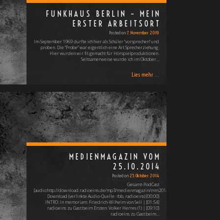
FUNKHAUS BERLIN – MEIN
ERSTER ARBEITSORT
Posted on
7. November 2019
Im September 1969 durfte ich hier als Schüler "vorsprechen" und
proben. Die "Probe" war eigentlich eine Art Sprecherziehung.
Hier wurden wir fit gemacht für Hörspielproduktionen.
Seltsamerweise wurde ich im Oktober…
Lies mehr ...
MEDIENMAGAZIN VOM
25.10.2014
Posted on
25. Oktober 2014
Gesamt-PodCast
[audio:http://download.radioeins.de/mp3/medienmagazin/mm20141025.mp3]
Download (verlinkte Audio-Quelle: rbb, radioeins) [00:00]
INTRO: in memoriam: Friedrich-Wilhelm von Sell | [01:54]
radioeins zu Gast beim Ersten: Volker Herres (1) | [09:10]
radioeins zu Gast beim…