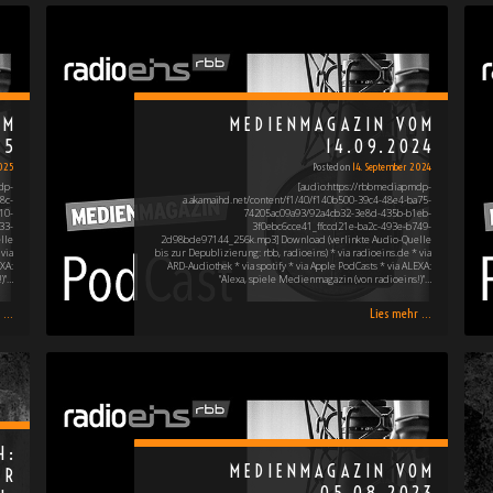
OM
MEDIENMAGAZIN VOM
25
14.09.2024
025
Posted on
14. September 2024
dp-
[audio:https://rbbmediapmdp-
8c-
a.akamaihd.net/content/f1/40/f140b500-39c4-48e4-ba75-
10-
74205ac09a93/92a4cb32-3e8d-435b-b1eb-
33-
3f0ebc6cce41_ffccd21e-ba2c-493e-b749-
lle
2d98bde97144_256k.mp3] Download (verlinkte Audio-Quelle
via
bis zur Depublizierung: rbb, radioeins) * via radioeins.de * via
XA:
ARD-Audiothek * via spotify * via Apple PodCasts * via ALEXA:
)"…
"Alexa, spiele Medienmagazin (von radioeins!)"…
...
Lies mehr ...
H:
MEDIENMAGAZIN VOM
UR