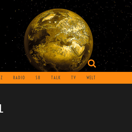
TZ
RADIO
S8
TALK
TV
WELT
L