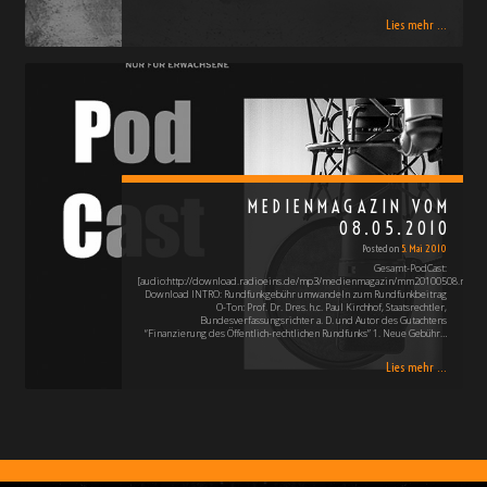
Lies mehr ...
MEDIENMAGAZIN VOM
08.05.2010
Posted on
5. Mai 2010
Gesamt-PodCast:
[audio:http://download.radioeins.de/mp3/medienmagazin/mm20100508.mp3]
Download INTRO: Rundfunkgebühr umwandeln zum Rundfunkbeitrag
O-Ton: Prof. Dr. Dres. h.c. Paul Kirchhof, Staatsrechtler,
Bundesverfassungsrichter a. D. und Autor des Gutachtens
“Finanzierung des Öffentlich-rechtlichen Rundfunks” 1. Neue Gebühr…
Lies mehr ...