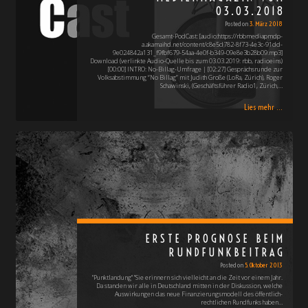
03.03.2018
Posted on
3. März 2018
Gesamt-PodCast: [audio:https://rbbmediapmdp-
a.akamaihd.net/content/c8e5d782-8f73-4e3c-91dd-
9e024842a131_f9fbf679-54aa-4e0f-b349-09e8e3b28b09.mp3]
Download (verlinkte Audio-Quelle bis zum 03.03.2019: rbb, radioeins)
[00:00] INTRO: No-Billag-Umfrage | [02:27] Gesprächsrunde zur
Volksabstimmung “No Billag” mit Judith Große (LoRa, Zürich), Roger
Schawinski, (Geschäftsführer Radio1, Zürich,…
Lies mehr ...
ERSTE PROGNOSE BEIM
RUNDFUNKBEITRAG
Posted on
5. Oktober 2013
"Punktlandung" "Sie erinnern sich vielleicht an die Zeit vor einem Jahr.
Da standen wir alle in Deutschland mitten in der Diskussion, welche
Auswirkungen das neue Finanzierungsmodell des öffentlich-
rechtlichen Rundfunks haben…