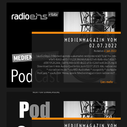
MEDIENMAGAZIN VOM
02.07.2022
Posted on
2. Juli 2022
[audio:https://rbbmediapmdp-a.akamaihd.net/content/a0/7c/a07ce7db-
e5e5-4d60-a8f3-155226386f46/64b501e8-8bfb-44a7-80d7-
d0819526244c_0a91b368-6430-4b22-a10c-62441ed63d25.mp3]
Download (verlinkte Audio-Quelle bis zum 02.07.2023: rbb, radioeins)
* via radioeins.de * via ARD-Audiothek * via spotify * via Apple
PodCasts * via ALEXA: "Alexa, spiele Medienmagazin (von radioeins!)"…
Lies mehr ...
MEDIENMAGAZIN VOM