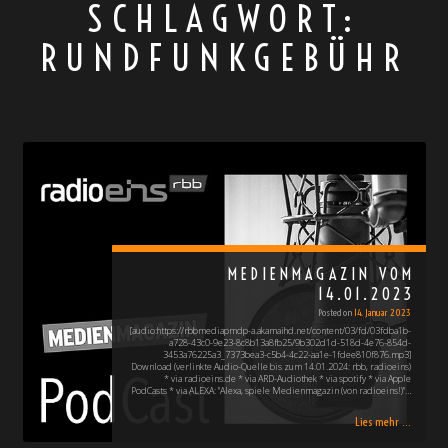
SCHLAGWORT:
RUNDFUNKGEBÜHR
MEDIENMAGAZIN VOM
14.01.2023
Posted on
14. Januar 2023
[audio:https://rbbmediapmdp-a.akamaihd.net/content/03/fd/03fdba1b-
a728-43c0-9e23-8c8b13a8fb25/9b302d1d-518d-4e76-854d-
3453a76225a3_7373bea3-c5b4-4c22-aa1e-1fdee810f876.mp3]
Download (verlinkte Audio-Quelle bis zum 14.01.2024: rbb, radioeins)
* via radioeins.de * via ARD-Audiothek * via spotify * via Apple
PodCasts * via ALEXA: "Alexa, spiele Medienmagazin (von radioeins!)"…
Lies mehr ...