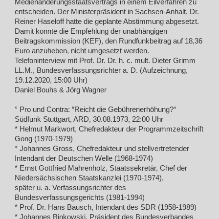
Medienänderungsstaatsvertrags in einem Eilverfahren zu
entscheiden. Der Ministerpräsident in Sachsen-Anhalt, Dr.
Reiner Haseloff hatte die geplante Abstimmung abgesetzt.
Damit konnte die Empfehlung der unabhängigen
Beitragskommission (KEF), den Rundfunkbeitrag auf 18,36
Euro anzuheben, nicht umgesetzt werden.
Telefoninterview mit Prof. Dr. Dr. h. c. mult. Dieter Grimm
LL.M., Bundesverfassungsrichter a. D. (Aufzeichnung,
19.12.2020, 15:00 Uhr)
Daniel Bouhs & Jörg Wagner
° Pro und Contra: “Reicht die Gebührenerhöhung?“
Südfunk Stuttgart, ARD, 30.08.1973, 22:00 Uhr
* Helmut Markwort, Chefredakteur der Programmzeitschrift
Gong (1970-1979)
* Johannes Gross, Chefredakteur und stellvertretender
Intendant der Deutschen Welle (1968-1974)
* Ernst Gottfried Mahrenholz, Staatssekretär, Chef der
Niedersächsischen Staatskanzlei (1970-1974),
später u. a. Verfassungsrichter des
Bundesverfassungsgerichts (1981-1994)
* Prof. Dr. Hans Bausch, Intendant des SDR (1958-1989)
* Johannes Binkowski, Präsident des Bundesverbandes