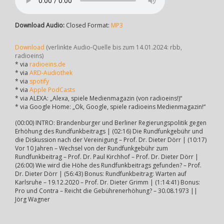
Download Audio:
Closed Format:
MP3
Download
(verlinkte Audio-Quelle bis zum 14.01.2024: rbb,
radioeins)
* via
radioeins.de
* via
ARD-Audiothek
* via
spotify
* via
Apple PodCasts
* via ALEXA: „Alexa, spiele Medienmagazin (von radioeins!)“
* via Google Home: „Ok, Google, spiele radioeins Medienmagazin!“
(00:00) INTRO: Brandenburger und Berliner Regierungspolitik gegen
Erhöhung des Rundfunkbeitrags | (02:16) Die Rundfunkgebühr und
die Diskussion nach der Vereinigung – Prof. Dr. Dieter Dörr | (10:17)
Vor 10 Jahren – Wechsel von der Rundfunkgebühr zum
Rundfunkbeitrag – Prof. Dr. Paul Kirchhof – Prof. Dr. Dieter Dörr |
(26:00) Wie wird die Höhe des Rundfunkbeitrags gefunden? – Prof.
Dr. Dieter Dörr | (56:43) Bonus: Rundfunkbeitrag: Warten auf
Karlsruhe – 19.12.2020 – Prof. Dr. Dieter Grimm | (1:14:41) Bonus:
Pro und Contra – Reicht die Gebührenerhöhung? – 30.08.1973 ||
Jörg Wagner