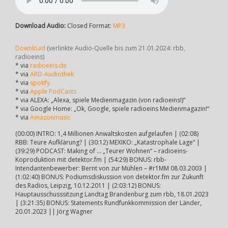
Download Audio:
Closed Format:
MP3
Download
(verlinkte Audio-Quelle bis zum 21.01.2024: rbb,
radioeins)
* via
radioeins.de
* via
ARD-Audiothek
* via
spotify
* via
Apple PodCasts
* via ALEXA: „Alexa, spiele Medienmagazin (von radioeins!)“
* via Google Home: „Ok, Google, spiele radioeins Medienmagazin!“
* via
Amazonmusic
(00:00) INTRO: 1,4 Millionen Anwaltskosten aufgelaufen | (02:08)
RBB: Teure Aufklärung? | (30:12) MEXIKO: „Katastrophale Lage“ |
(39:29) PODCAST: Making of … „Teurer Wohnen“ – radioeins-
Koproduktion mit detektor.fm | (54:29) BONUS: rbb-
Intendantenbewerber: Bernt von zur Mühlen – #r1MM 08.03.2003 |
(1:02:40) BONUS: Podiumsdiskussion von detektor.fm zur Zukunft
des Radios, Leipzig, 10.12.2011 | (2:03:12) BONUS:
Hauptausschusssitzung Landtag Brandenburg zum rbb, 18.01.2023
| (3:21:35) BONUS: Statements Rundfunkkommission der Länder,
20.01.2023 || Jörg Wagner