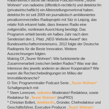
Radio-Bereich dürfte die neueste Podcast-Reihe „Teurer
Wohnen“ von radioeins (öffentlich-rechtlich) und detektor.fm
(privatwirtschaftlich) ein Alleinstellungsmerkmal haben.
detektor.fm ist seit 2009 ein journalistisch ambitioniertes
privatkommerzielles Radioprojekt mit Sitz in Leipzig, das
relativ früh erkannt hatte, dass lineares Radio eine
zeitgemäße, nonlineare Ausrichtung benötigt. Das
Programm erhielt bereits ein halbes Jahr nach dem
Sendestart den 1. Platz „NEG Website Award“ des
Bundeswirtschaftsministeriums. 2012 folgte der Deutsche
Radiopreis für die Beste Innovation. Weitere
Auszeichnungen folgten.
Making Of „Teurer Wohnen“: Wie funktionierte die
Zusammenarbeit zwischen beiden Radios? Was war das
Interesse des jeweils anderen an dieser Kooperation? Wie
waren die Recherchebedingungen im Milieu der
Immobilienbranche?
O-Ton: Programmtrailer Podcast-Serie:
„Teurer Wohnen“
Schaltgespräch mit:
* Steen Lorenzen,
radioeins
-Moderator/-Redakteur, sowie
Redakteur für
„Teurer Wohnen“
(muPRO)
* Christian Bollert,
detektor.fm
, Gründer, Chefredakteur und
Geschäftsführer, Executive Producer
„Teurer Wohnen“