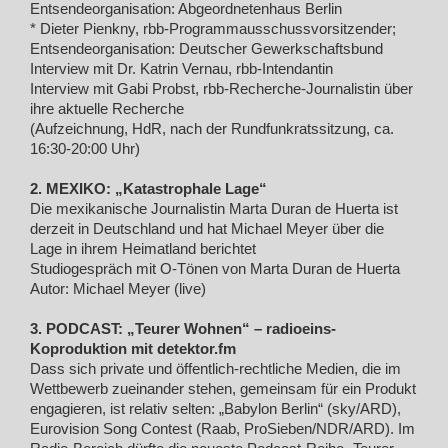
Entsendeorganisation: Abgeordnetenhaus Berlin
* Dieter Pienkny, rbb-Programmausschussvorsitzender;
Entsendeorganisation: Deutscher Gewerkschaftsbund
Interview mit Dr. Katrin Vernau, rbb-Intendantin
Interview mit Gabi Probst, rbb-Recherche-Journalistin über
ihre aktuelle Recherche
(Aufzeichnung, HdR, nach der Rundfunkratssitzung, ca.
16:30-20:00 Uhr)
2. MEXIKO: „Katastrophale Lage“
Die mexikanische Journalistin Marta Duran de Huerta ist
derzeit in Deutschland und hat Michael Meyer über die
Lage in ihrem Heimatland berichtet
Studiogespräch mit O-Tönen von Marta Duran de Huerta
Autor: Michael Meyer (live)
3. PODCAST: „Teurer Wohnen“ – radioeins-
Koproduktion mit detektor.fm
Dass sich private und öffentlich-rechtliche Medien, die im
Wettbewerb zueinander stehen, gemeinsam für ein Produkt
engagieren, ist relativ selten: „Babylon Berlin“ (sky/ARD),
Eurovision Song Contest (Raab, ProSieben/NDR/ARD). Im