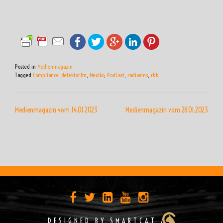
Posted in
Medienmagazin
Tagged
Compliance
,
detektor.fm
,
Mexiko
,
PodCast
,
radioeins
,
rbb
BEITRAGSNAVIGATION
Medienmagazin vom 14.01.2023
Medienmagazin vom 28.01.2023
DESIGNED BY SMARTCAT