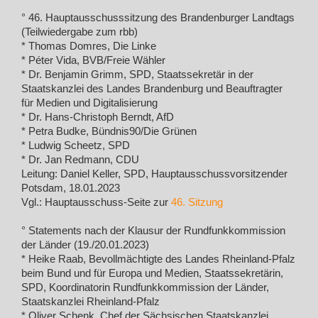
° 46. Hauptausschusssitzung des Brandenburger Landtags
(Teilwiedergabe zum rbb)
* Thomas Domres, Die Linke
* Péter Vida, BVB/Freie Wähler
* Dr. Benjamin Grimm, SPD, Staatssekretär in der
Staatskanzlei des Landes Brandenburg und Beauftragter
für Medien und Digitalisierung
* Dr. Hans-Christoph Berndt, AfD
* Petra Budke, Bündnis90/Die Grünen
* Ludwig Scheetz, SPD
* Dr. Jan Redmann, CDU
Leitung: Daniel Keller, SPD, Hauptausschussvorsitzender
Potsdam, 18.01.2023
Vgl.: Hauptausschuss-Seite zur
46. Sitzung
° Statements nach der Klausur der Rundfunkkommission
der Länder (19./20.01.2023)
* Heike Raab, Bevollmächtigte des Landes Rheinland-Pfalz
beim Bund und für Europa und Medien, Staatssekretärin,
SPD, Koordinatorin Rundfunkkommission der Länder,
Staatskanzlei Rheinland-Pfalz
* Oliver Schenk, Chef der Sächsischen Staatskanzlei,