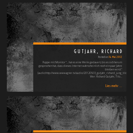
GUTJAHR, RICHARD
Posted on
14. Mai 2012
Puppe mit Monitor "... hat es eine Weile gedauert, bis es sich herum
gesprochen hat, dass dieses Internet wahrscheinlich noch ein paar Jahre
bleiben wird."
[audio:http://www.wwwagner.tv/audio/20120503_gutjahr_richard_jung_tilo_128
Wer: Richard Gutjahr, Tilo…
Lies mehr ...