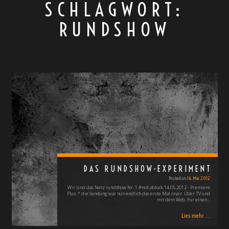
SCHLAGWORT:
RUNDSHOW
DAS RUNDSHOW-EXPERIMENT
Posted on
14. Mai 2012
Wir sind das Netz rundshow Nr. 1 #notizblock 14.05.2012 - Premiere
Plus: * die Sendung war nun endlich das erste Mal onair. Über TV und
mit dem Web. Für einen…
Lies mehr ...