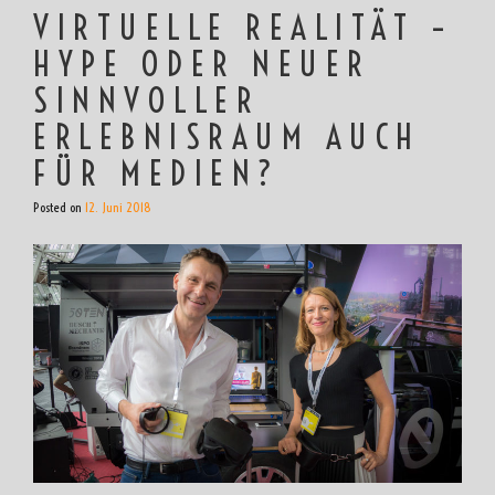
VIRTUELLE REALITÄT –
HYPE ODER NEUER
SINNVOLLER
ERLEBNISRAUM AUCH
FÜR MEDIEN?
Posted on
12. Juni 2018