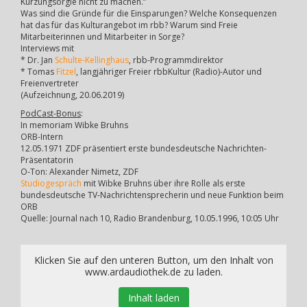
Kürzungsorgie nicht zu machen.”
Was sind die Gründe für die Einsparungen? Welche Konsequenzen
hat das für das Kulturangebot im rbb? Warum sind Freie
Mitarbeiterinnen und Mitarbeiter in Sorge?
Interviews mit
* Dr. Jan
Schulte-Kellinghaus
, rbb-Programmdirektor
* Tomas
Fitzel
, langjähriger Freier rbbKultur (Radio)-Autor und
Freienvertreter
(Aufzeichnung, 20.06.2019)
PodCast-Bonus
:
In memoriam Wibke Bruhns
ORB-Intern
12.05.1971 ZDF präsentiert erste bundesdeutsche Nachrichten-
Präsentatorin
O-Ton: Alexander Nimetz, ZDF
Studiogespräch
mit Wibke Bruhns über ihre Rolle als erste
bundesdeutsche TV-Nachrichtensprecherin und neue Funktion beim
ORB
Quelle: Journal nach 10, Radio Brandenburg, 10.05.1996, 10:05 Uhr
Klicken Sie auf den unteren Button, um den Inhalt von
www.ardaudiothek.de zu laden.
Inhalt laden