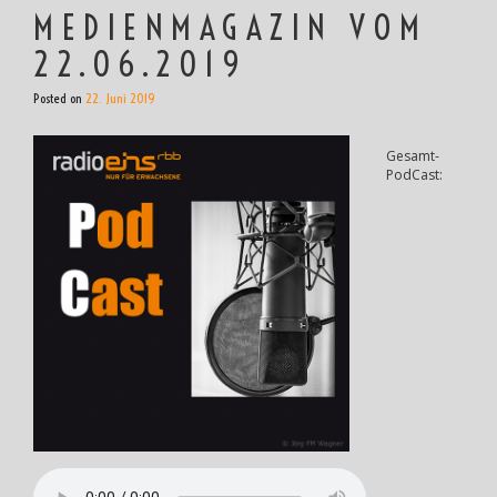
MEDIENMAGAZIN VOM
22.06.2019
Posted on
22. Juni 2019
Gesamt-
PodCast: