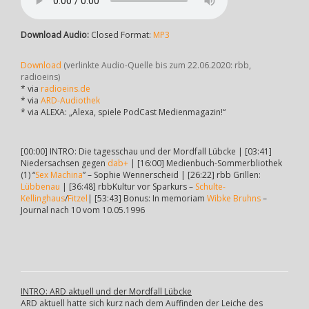
Download Audio:
Closed Format:
MP3
Download
(verlinkte Audio-Quelle bis zum 22.06.2020: rbb,
radioeins)
* via
radioeins.de
* via
ARD-Audiothek
* via ALEXA: „Alexa, spiele PodCast Medienmagazin!“
[00:00] INTRO: Die tagesschau und der Mordfall Lübcke | [03:41]
Niedersachsen gegen
dab+
| [16:00] Medienbuch-Sommerbliothek
(1) “
Sex Machina
” – Sophie Wennerscheid | [26:22] rbb Grillen:
Lübbenau
| [36:48] rbbKultur vor Sparkurs –
Schulte-
Kellinghaus
/
Fitzel
| [53:43] Bonus: In memoriam
Wibke Bruhns
–
Journal nach 10 vom 10.05.1996
INTRO: ARD aktuell und der Mordfall Lübcke
ARD aktuell hatte sich kurz nach dem Auffinden der Leiche des