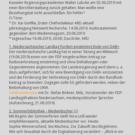
Kasseler Regierungspräsidenten Walter Lübcke am 02.06.2019 mit
einer Berichterstattung zurück gehalten. Man wollte eine
Beziehungstat nicht ausschließen. Ein Fehler?
O-Töne:
* Dr. Kai Gniffke, Erster Chefredakteur ARD aktuell
Jahrestagung Netzwerk Recherche, 14.06.2019; Audiostatement
gegenüber dem Medienmagazin, 20.06.2019
* tagesschau 16.06.2019, 20:00, Das Erste, ARD
1. Niedersächsischer Landtag fordert einstimmig Ende von DAB+
Der niedersächsische Landtag hat in seiner Sitzung am Mittwoch
(19.06.2019) einen von der FDP eingebrachten Antrag zur
Radioverbreitung einstimmig und ohne Enthaltungen oder
Gegenstimmen angenommen. Die Landesregierung wird darin u. a.
dazu aufgefordert, sich für eine Beendigung von DAB+ einzusetzen
und die Förde­rung der Verbrei­tung von DAB+ durch den Rund­funk­
bei­trag zu beenden. Dagegen solle 5G gefördert werden, neben der
Beibehaltung von UKW.
Telefoninterview
mit Dr. Stefan Birkner, MdL, Vorsitzender der FDP-
Landtagsfraktion Niedersachsen, medienpolitischer Sprecher
(Aufzeichnung, 21.06.2019)
2. Sommerbibliothek – Medienbücher (1)
Mit Beginn der Sommerferien stellt Vera Linß wieder
empfehlenswerte, aktuelle Medienbücher vor. Heute:
Sophie Wennerscheid, Sex Machina. Zur Zukunft des Begehrens
Wie sich Sexualität durch die Digitalisierung verändert – „Blick in ein