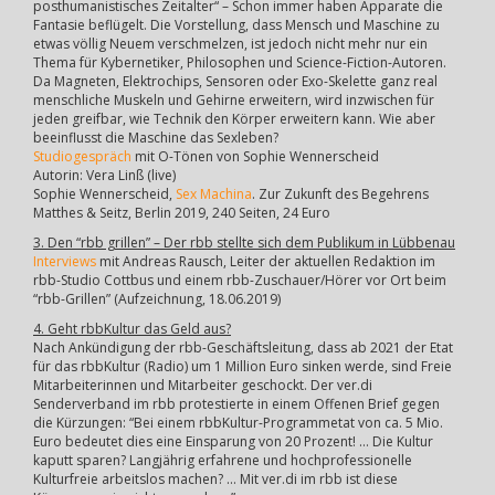
posthumanistisches Zeitalter“ – Schon immer haben Apparate die
Fantasie beflügelt. Die Vorstellung, dass Mensch und Maschine zu
etwas völlig Neuem verschmelzen, ist jedoch nicht mehr nur ein
Thema für Kybernetiker, Philosophen und Science-Fiction-Autoren.
Da Magneten, Elektrochips, Sensoren oder Exo-Skelette ganz real
menschliche Muskeln und Gehirne erweitern, wird inzwischen für
jeden greifbar, wie Technik den Körper erweitern kann. Wie aber
beeinflusst die Maschine das Sexleben?
Studiogespräch
mit O-Tönen von Sophie Wennerscheid
Autorin: Vera Linß (live)
Sophie Wennerscheid,
Sex Machina
. Zur Zukunft des Begehrens
Matthes & Seitz, Berlin 2019, 240 Seiten, 24 Euro
3. Den “rbb grillen” – Der rbb stellte sich dem Publikum in Lübbenau
Interviews
mit Andreas Rausch, Leiter der aktuellen Redaktion im
rbb-Studio Cottbus und einem rbb-Zuschauer/Hörer vor Ort beim
“rbb-Grillen” (Aufzeichnung, 18.06.2019)
4. Geht rbbKultur das Geld aus?
Nach Ankündigung der rbb-Geschäftsleitung, dass ab 2021 der Etat
für das rbbKultur (Radio) um 1 Million Euro sinken werde, sind Freie
Mitarbeiterinnen und Mitarbeiter geschockt. Der ver.di
Senderverband im rbb protestierte in einem Offenen Brief gegen
die Kürzungen: “Bei einem rbbKultur-Programmetat von ca. 5 Mio.
Euro bedeutet dies eine Einsparung von 20 Prozent! … Die Kultur
kaputt sparen? Langjährig erfahrene und hochprofessionelle
Kulturfreie arbeitslos machen? … Mit ver.di im rbb ist diese