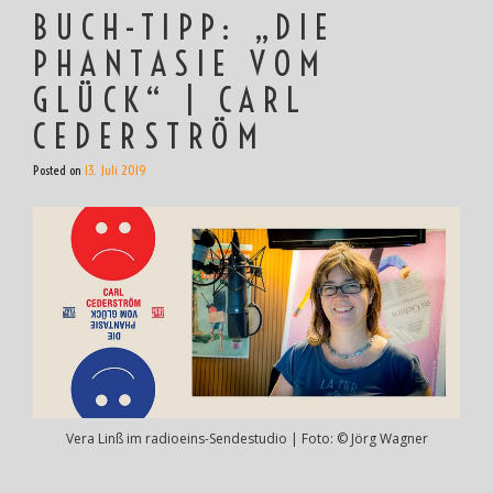
BUCH-TIPP: „DIE
PHANTASIE VOM
GLÜCK“ | CARL
CEDERSTRÖM
Posted on
13. Juli 2019
Vera Linß im radioeins-Sendestudio | Foto: © Jörg Wagner