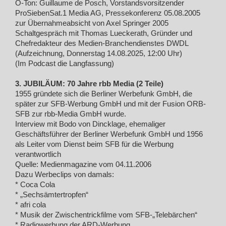
O-Ton: Guillaume de Posch, Vorstandsvorsitzender
ProSiebenSat.1 Media AG, Pressekonferenz 05.08.2005
zur Übernahmeabsicht von Axel Springer 2005
Schaltgespräch mit Thomas Lueckerath, Gründer und
Chefredakteur des Medien-Branchendienstes DWDL
(Aufzeichnung, Donnerstag 14.08.2025, 12:00 Uhr)
(Im Podcast die Langfassung)
3. JUBILÄUM: 70 Jahre rbb Media (2 Teile)
1955 gründete sich die Berliner Werbefunk GmbH, die
später zur SFB-Werbung GmbH und mit der Fusion ORB-
SFB zur rbb-Media GmbH wurde.
Interview mit Bodo von Dincklage, ehemaliger
Geschäftsführer der Berliner Werbefunk GmbH und 1956
als Leiter vom Dienst beim SFB für die Werbung
verantwortlich
Quelle: Medienmagazine vom 04.11.2006
Dazu Werbeclips von damals:
* Coca Cola
* „Sechsämtertropfen“
* afri cola
* Musik der Zwischentrickfilme vom SFB-„Telebärchen“
* Radiowerbung der ARD-Werbung