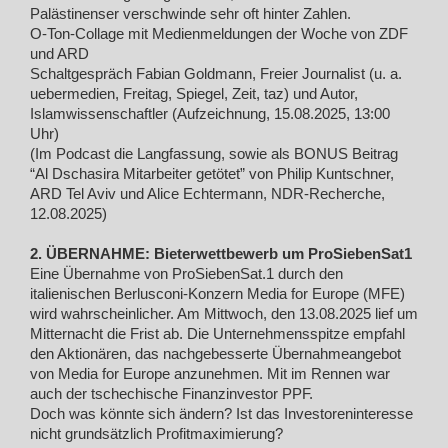
Palästinenser verschwinde sehr oft hinter Zahlen.
O-Ton-Collage mit Medienmeldungen der Woche von ZDF
und ARD
Schaltgespräch Fabian Goldmann, Freier Journalist (u. a.
uebermedien, Freitag, Spiegel, Zeit, taz) und Autor,
Islamwissenschaftler (Aufzeichnung, 15.08.2025, 13:00
Uhr)
(Im Podcast die Langfassung, sowie als BONUS Beitrag
“Al Dschasira Mitarbeiter getötet” von Philip Kuntschner,
ARD Tel Aviv und Alice Echtermann, NDR-Recherche,
12.08.2025)
2. ÜBERNAHME: Bieterwettbewerb um ProSiebenSat1
Eine Übernahme von ProSiebenSat.1 durch den
italienischen Berlusconi-Konzern Media for Europe (MFE)
wird wahrscheinlicher. Am Mittwoch, den 13.08.2025 lief um
Mitternacht die Frist ab. Die Unternehmensspitze empfahl
den Aktionären, das nachgebesserte Übernahmeangebot
von Media for Europe anzunehmen. Mit im Rennen war
auch der tschechische Finanzinvestor PPF.
Doch was könnte sich ändern? Ist das Investoreninteresse
nicht grundsätzlich Profitmaximierung?