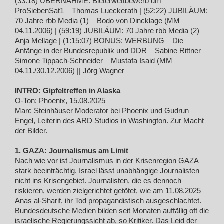
(33:18) ÜBERNAHME: Bieterwettbewerb um
ProSiebenSat1 – Thomas Lueckerath | (52:22) JUBILÄUM:
70 Jahre rbb Media (1) – Bodo von Dincklage (MM
04.11.2006) | (59:19) JUBILÄUM: 70 Jahre rbb Media (2) –
Anja Mellage | (1:15:07) BONUS: WERBUNG – Die
Anfänge in der Bundesrepublik und DDR – Sabine Rittner –
Simone Tippach-Schneider – Mustafa Isaid (MM
04.11./30.12.2006) || Jörg Wagner
INTRO: Gipfeltreffen in Alaska
O-Ton: Phoenix, 15.08.2025
Marc Steinhäuser Moderator bei Phoenix und Gudrun
Engel, Leiterin des ARD Studios in Washington. Zur Macht
der Bilder.
1. GAZA: Journalismus am Limit
Nach wie vor ist Journalismus in der Krisenregion GAZA
stark beeinträchtig. Israel lässt unabhängige Journalisten
nicht ins Krisengebiet. Journalisten, die es dennoch
riskieren, werden zielgerichtet getötet, wie am 11.08.2025
Anas al-Sharif, ihr Tod propagandistisch ausgeschlachtet.
Bundesdeutsche Medien bilden seit Monaten auffällig oft die
israelische Regierungssicht ab, so Kritiker. Das Leid der