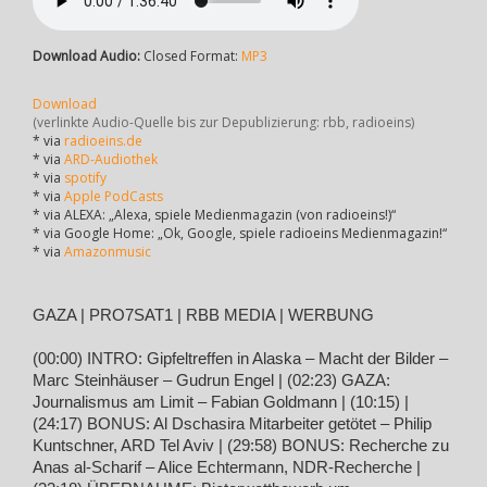
Download Audio:
Closed Format:
MP3
Download
(verlinkte Audio-Quelle bis zur Depublizierung: rbb, radioeins)
* via
radioeins.de
* via
ARD-Audiothek
* via
spotify
* via
Apple PodCasts
* via ALEXA: „Alexa, spiele Medienmagazin (von radioeins!)“
* via Google Home: „Ok, Google, spiele radioeins Medienmagazin!“
* via
Amazonmusic
GAZA | PRO7SAT1 | RBB MEDIA | WERBUNG
(00:00) INTRO: Gipfeltreffen in Alaska – Macht der Bilder –
Marc Steinhäuser – Gudrun Engel | (02:23) GAZA:
Journalismus am Limit – Fabian Goldmann | (10:15) |
(24:17) BONUS: Al Dschasira Mitarbeiter getötet – Philip
Kuntschner, ARD Tel Aviv | (29:58) BONUS: Recherche zu
Anas al-Scharif – Alice Echtermann, NDR-Recherche |