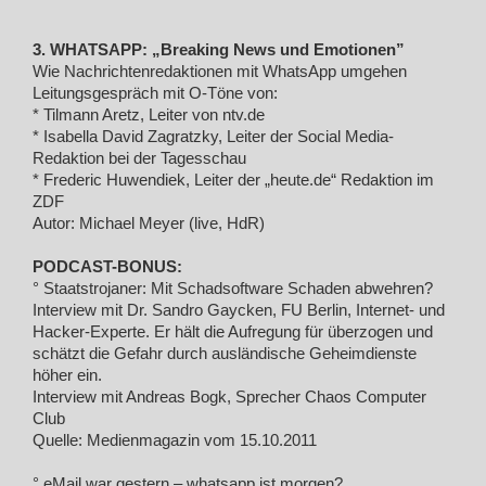
3. WHATSAPP: „Breaking News und Emotionen”
Wie Nachrichtenredaktionen mit WhatsApp umgehen
Leitungsgespräch mit O-Töne von:
* Tilmann Aretz, Leiter von ntv.de
* Isabella David Zagratzky, Leiter der Social Media-
Redaktion bei der Tagesschau
* Frederic Huwendiek, Leiter der „heute.de“ Redaktion im
ZDF
Autor: Michael Meyer (live, HdR)
PODCAST-BONUS:
° Staatstrojaner: Mit Schadsoftware Schaden abwehren?
Interview mit Dr. Sandro Gaycken, FU Berlin, Internet- und
Hacker-Experte. Er hält die Aufregung für überzogen und
schätzt die Gefahr durch ausländische Geheimdienste
höher ein.
Interview mit Andreas Bogk, Sprecher Chaos Computer
Club
Quelle: Medienmagazin vom 15.10.2011
° eMail war gestern – whatsapp ist morgen?