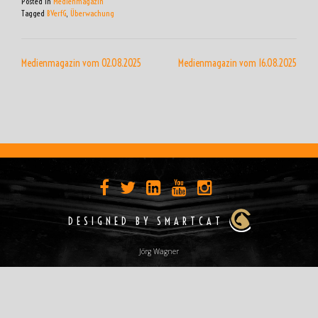
Posted in
Medienmagazin
Tagged
BVerfG
,
Überwachung
BEITRAGSNAVIGATION
Medienmagazin vom 02.08.2025
Medienmagazin vom 16.08.2025
DESIGNED BY SMARTCAT
Jörg Wagner