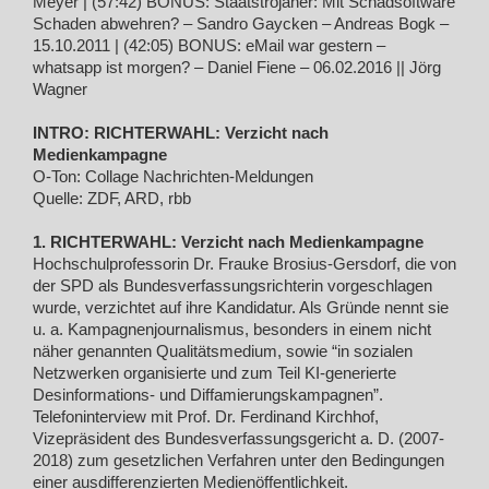
Meyer | (57:42) BONUS: Staatstrojaner: Mit Schadsoftware
Schaden abwehren? – Sandro Gaycken – Andreas Bogk –
15.10.2011 | (42:05) BONUS: eMail war gestern –
whatsapp ist morgen? – Daniel Fiene – 06.02.2016 || Jörg
Wagner
INTRO: RICHTERWAHL: Verzicht nach
Medienkampagne
O-Ton: Collage Nachrichten-Meldungen
Quelle: ZDF, ARD, rbb
1. RICHTERWAHL: Verzicht nach Medienkampagne
Hochschulprofessorin Dr. Frauke Brosius-Gersdorf, die von
der SPD als Bundesverfassungsrichterin vorgeschlagen
wurde, verzichtet auf ihre Kandidatur. Als Gründe nennt sie
u. a. Kampagnenjournalismus, besonders in einem nicht
näher genannten Qualitätsmedium, sowie “in sozialen
Netzwerken organisierte und zum Teil KI-generierte
Desinformations- und Diffamierungskampagnen”.
Telefoninterview mit Prof. Dr. Ferdinand Kirchhof,
Vizepräsident des Bundesverfassungsgericht a. D. (2007-
2018) zum gesetzlichen Verfahren unter den Bedingungen
einer ausdifferenzierten Medienöffentlichkeit.