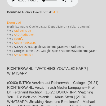
Download Audio:
Closed Format:
MP3
Download
(verlinkte Audio-Quelle bis zur Depublizierung: rbb, radioeins)
* via
radioeins.de
* via
ARD-Audiothek
* via
spotify
* via
Apple PodCasts
* via ALEXA: „Alexa, spiele Medienmagazin (von radioeins!)“
* via Google Home: „Ok, Google, spiele radioeins Medienmagazin!“
* via
Amazonmusic
RICHTERWAHL | “WATCHING YOU” ALEX KARP |
WHATSAPP
(00:00) INTRO: Verzicht auf Richterwahl – Collage | (01:31)
RICHTERWAHL: Verzicht nach Medienkampagne – Prof.
Dr. Ferdinand Kirchhof | (15:29) DOKU-TIPP: “Watching
You – Die Welt von Palantir ” – Klaus Stern | (21:04)
WHATSAPP: „Breaking News und Emotionen” – Michael