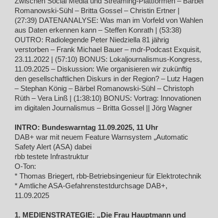
Zwischen Social Media und Streaming-Plattformen – Bärbel
Romanowski-Sühl – Britta Gossel – Christin Ertner |
(27:39) DATENANALYSE: Was man im Vorfeld von Wahlen
aus Daten erkennen kann – Steffen Konrath | (53:38)
OUTRO: Radiolegende Peter Niedziella 81 jährig
verstorben – Frank Michael Bauer – mdr-Podcast Exquisit,
23.11.2022 | (57:10) BONUS: Lokaljournalismus-Kongress,
11.09.2025 – Diskussion: Wie organisieren wir zukünftig
den gesellschaftlichen Diskurs in der Region? – Lutz Hagen
– Stephan König – Bärbel Romanowski-Sühl – Christoph
Rüth – Vera Linß | (1:38:10) BONUS: Vortrag: Innovationen
im digitalen Journalismus – Britta Gossel || Jörg Wagner
INTRO: Bundeswarntag 11.09.2025, 11 Uhr
DAB+ war mit neuem Feature Warnsystem „Automatic
Safety Alert (ASA) dabei
rbb testete Infrastruktur
O-Ton:
* Thomas Briegert, rbb-Betriebsingenieur für Elektrotechnik
* Amtliche ASA-Gefahrenstestdurchsage DAB+,
11.09.2025
1. MEDIENSTRATEGIE: „Die Frau Hauptmann und