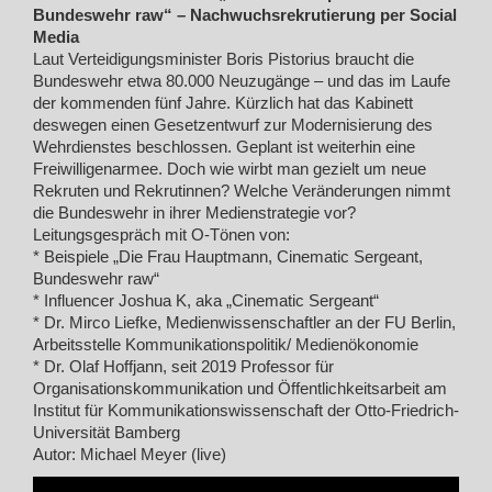
Bundeswehr raw“ – Nachwuchsrekrutierung per Social
Media
Laut Verteidigungsminister Boris Pistorius braucht die
Bundeswehr etwa 80.000 Neuzugänge – und das im Laufe
der kommenden fünf Jahre. Kürzlich hat das Kabinett
deswegen einen Gesetzentwurf zur Modernisierung des
Wehrdienstes beschlossen. Geplant ist weiterhin eine
Freiwilligenarmee. Doch wie wirbt man gezielt um neue
Rekruten und Rekrutinnen? Welche Veränderungen nimmt
die Bundeswehr in ihrer Medienstrategie vor?
Leitungsgespräch mit O-Tönen von:
* Beispiele „Die Frau Hauptmann, Cinematic Sergeant,
Bundeswehr raw“
* Influencer Joshua K, aka „Cinematic Sergeant“
* Dr. Mirco Liefke, Medienwissenschaftler an der FU Berlin,
Arbeitsstelle Kommunikationspolitik/ Medienökonomie
* Dr. Olaf Hoffjann, seit 2019 Professor für
Organisationskommunikation und Öffentlichkeitsarbeit am
Institut für Kommunikationswissenschaft der Otto-Friedrich-
Universität Bamberg
Autor: Michael Meyer (live)