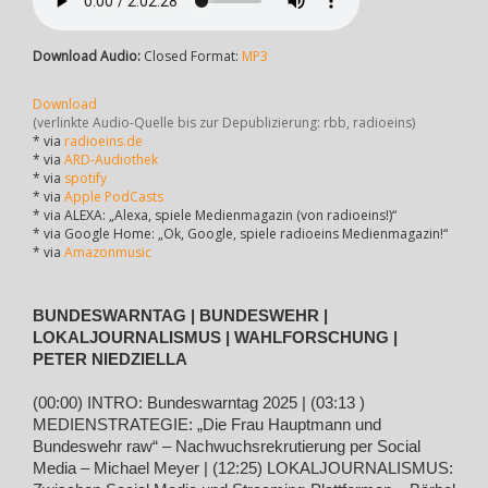
Download Audio:
Closed Format:
MP3
Download
(verlinkte Audio-Quelle bis zur Depublizierung: rbb, radioeins)
* via
radioeins.de
* via
ARD-Audiothek
* via
spotify
* via
Apple PodCasts
* via ALEXA: „Alexa, spiele Medienmagazin (von radioeins!)“
* via Google Home: „Ok, Google, spiele radioeins Medienmagazin!“
* via
Amazonmusic
BUNDESWARNTAG | BUNDESWEHR |
LOKALJOURNALISMUS | WAHLFORSCHUNG |
PETER NIEDZIELLA
(00:00) INTRO: Bundeswarntag 2025 | (03:13 )
MEDIENSTRATEGIE: „Die Frau Hauptmann und
Bundeswehr raw“ – Nachwuchsrekrutierung per Social
Media – Michael Meyer | (12:25) LOKALJOURNALISMUS: