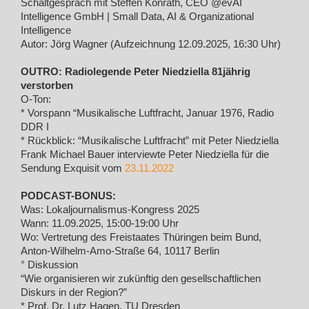
Schaltgespräch mit Steffen Konrath, CEO @evAI
Intelligence GmbH | Small Data, AI & Organizational
Intelligence
Autor: Jörg Wagner (Aufzeichnung 12.09.2025, 16:30 Uhr)
OUTRO: Radiolegende Peter Niedziella 81jährig
verstorben
O-Ton:
* Vorspann “Musikalische Luftfracht, Januar 1976, Radio
DDR I
* Rückblick: “Musikalische Luftfracht” mit Peter Niedziella
Frank Michael Bauer interviewte Peter Niedziella für die
Sendung Exquisit vom
23.11.2022
PODCAST-BONUS:
Was: Lokaljournalismus-Kongress 2025
Wann: 11.09.2025, 15:00-19:00 Uhr
Wo: Vertretung des Freistaates Thüringen beim Bund,
Anton-Wilhelm-Amo-Straße 64, 10117 Berlin
° Diskussion
“Wie organisieren wir zukünftig den gesellschaftlichen
Diskurs in der Region?”
* Prof. Dr. Lutz Hagen, TU Dresden