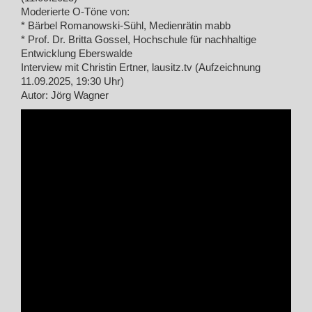
Moderierte O-Töne von:
* Bärbel Romanowski-Sühl, Medienrätin mabb
* Prof. Dr. Britta Gossel, Hochschule für nachhaltige
Entwicklung Eberswalde
Interview mit Christin Ertner, lausitz.tv (Aufzeichnung
11.09.2025, 19:30 Uhr)
Autor: Jörg Wagner