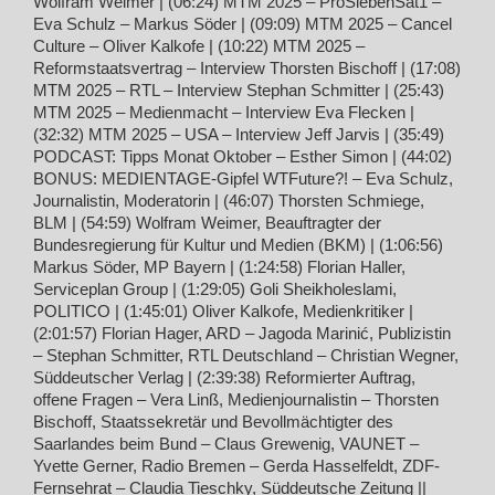
Wolfram Weimer | (06:24) MTM 2025 – ProSiebenSat1 –
Eva Schulz – Markus Söder | (09:09) MTM 2025 – Cancel
Culture – Oliver Kalkofe | (10:22) MTM 2025 –
Reformstaatsvertrag – Interview Thorsten Bischoff | (17:08)
MTM 2025 – RTL – Interview Stephan Schmitter | (25:43)
MTM 2025 – Medienmacht – Interview Eva Flecken |
(32:32) MTM 2025 – USA – Interview Jeff Jarvis | (35:49)
PODCAST: Tipps Monat Oktober – Esther Simon | (44:02)
BONUS: MEDIENTAGE-Gipfel WTFuture?! – Eva Schulz,
Journalistin, Moderatorin | (46:07) Thorsten Schmiege,
BLM | (54:59) Wolfram Weimer, Beauftragter der
Bundesregierung für Kultur und Medien (BKM) | (1:06:56)
Markus Söder, MP Bayern | (1:24:58) Florian Haller,
Serviceplan Group | (1:29:05) Goli Sheikholeslami,
POLITICO | (1:45:01) Oliver Kalkofe, Medienkritiker |
(2:01:57) Florian Hager, ARD – Jagoda Marinić, Publizistin
– Stephan Schmitter, RTL Deutschland – Christian Wegner,
Süddeutscher Verlag | (2:39:38) Reformierter Auftrag,
offene Fragen – Vera Linß, Medienjournalistin – Thorsten
Bischoff, Staatssekretär und Bevollmächtigter des
Saarlandes beim Bund – Claus Grewenig, VAUNET –
Yvette Gerner, Radio Bremen – Gerda Hasselfeldt, ZDF-
Fernsehrat – Claudia Tieschky, Süddeutsche Zeitung ||