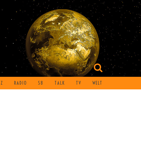
TZ
RADIO
S8
TALK
TV
WELT