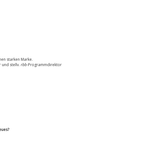
enen starken Marke.
 und stellv.
rbb
-Programmdirektor
Neues?