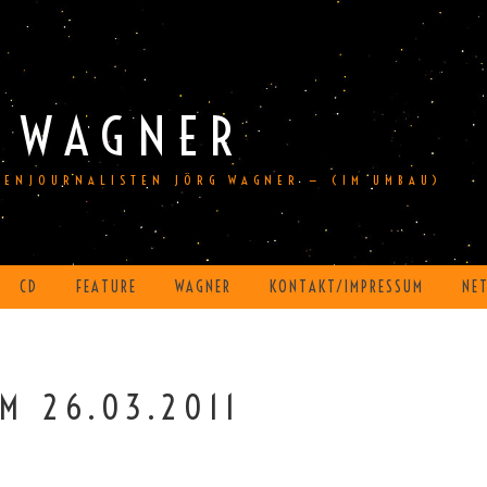
 WAGNER
DIENJOURNALISTEN JÖRG WAGNER — (IM UMBAU)
CD
FEATURE
WAGNER
KONTAKT/IMPRESSUM
NE
M 26.03.2011