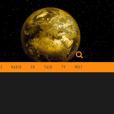
TZ
RADIO
S8
TALK
TV
WELT