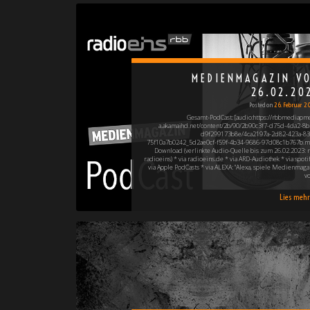
MEDIENMAGAZIN V
26.02.20
Posted on
26. Februar 2
Gesamt-PodCast: [audio:https://rbbmediapm
a.akamaihd.net/content/2b/90/2b90c3f7-d75d-4da2-8b
d9f299173b8e/4ca2197a-2d82-423a-83
75f10a7b0242_5d2ae0cf-f59f-4b34-9686-97d08c1b767b.m
Download (verlinkte Audio-Quelle bis zum 26.02.2023: r
radioeins) * via radioeins.de * via ARD-Audiothek * via spotif
via Apple PodCasts * via ALEXA: "Alexa, spiele Medienmaga
v
Lies mehr 