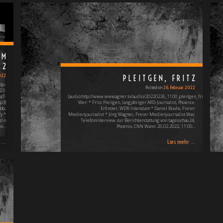
OM
22
022
PLEITGEN, FRITZ
dp-
Posted on
26. Februar 2022
22-
a7-
[audio:http://www.wwwagner.tv/audio/20220226_1100_pleitgen_fritz_192.mp
p3]
Wer: * Fritz Pleitgen, langjähriger ARD-Journalist, Phoenix-
bb,
Erfinder, WDR-Intendant * Daniel Bouhs, Freier
y *
Medienjournalist * Jörg Wagner, Freier Medienjournalist Was:
zin
Telefoninterview zur Berichterstattung von tagesschau24,
on…
Phoenix, CNN Wann: 26.02.2022, 11:00…
...
Lies mehr ...