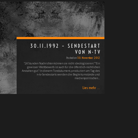
30.11.1992 – SENDESTART
VON N-TV
Posted on
30. November 2012
3]
"24 Stunden Nachrichten können sie nicht ideologisieren." "Ein
gewisser Wettbewerb ist auch für die öffentlich-rechtlichen
Anstalten gut." In diesem Tondukument, produziert am Tag des
n-tv-Sendestarts werden die Begleitumstände und
medienpolitischen…
Lies mehr ...