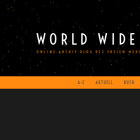
Skip
to
content
WORLD WIDE
ONLINE-ARCHIV-BLOG DES FREIEN ME
A-Z
AKTUELL
BUCH