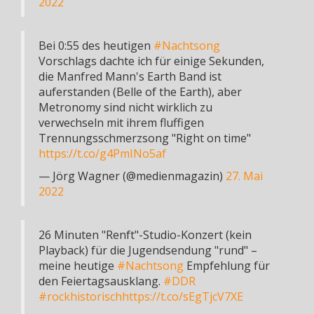
2022
Bei 0:55 des heutigen
#Nachtsong
Vorschlags dachte ich für einige Sekunden,
die Manfred Mann's Earth Band ist
auferstanden (Belle of the Earth), aber
Metronomy sind nicht wirklich zu
verwechseln mit ihrem fluffigen
Trennungsschmerzsong "Right on time"
https://t.co/g4PmINo5af
— Jörg Wagner (@medienmagazin)
27. Mai
2022
26 Minuten "Renft"-Studio-Konzert (kein
Playback) für die Jugendsendung "rund" –
meine heutige
#Nachtsong
Empfehlung für
den Feiertagsausklang.
#DDR
#rockhistorisch
https://t.co/sEgTjcV7XE