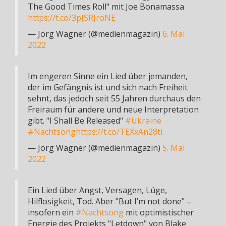
The Good Times Roll" mit Joe Bonamassa
https://t.co/3pJSRJroNE
— Jörg Wagner (@medienmagazin)
6. Mai
2022
Im engeren Sinne ein Lied über jemanden,
der im Gefängnis ist und sich nach Freiheit
sehnt, das jedoch seit 55 Jahren durchaus den
Freiraum für andere und neue Interpretation
gibt. "I Shall Be Released"
#Ukraine
#Nachtsong
https://t.co/TEXxAn28ti
— Jörg Wagner (@medienmagazin)
5. Mai
2022
Ein Lied über Angst, Versagen, Lüge,
Hilflosigkeit, Tod. Aber "But I’m not done" –
insofern ein
#Nachtsong
mit optimistischer
Energie des Projekts "Letdown" von Blake