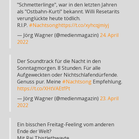
"Schmetterlinge", war in den letzten Jahren
als "Ostbahn-Kurti" bekannt. Willi Resetarits
verunglückte heute tödlich.
R.I.P.
#Nachtsong
https://t.co/xyhcqjmiyj
— Jörg Wagner (@medienmagazin)
24. April
2022
Der Soundtrack für die Nacht in den
Sonntagmorgen. 8 Stunden. Für alle
Aufgeweckten oder Nichtschlafendürfende.
Genuss pur. Meine
#Nachtsong
Empfehlung.
https://t.co/XHtVAEtfPt
— Jörg Wagner (@medienmagazin)
23. April
2022
Ein bisschen Freitag-Feeling vom anderen
Ende der Welt?
Mit Rai Thistlethwayte.