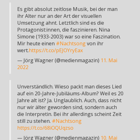
Es gibt absolut zeitlose Musik, bei der man
ihr Alter nur an der Art der visuellen
Umsetzung ahnt. Letztlich sind es die
Protagonist:innen, die faszinieren. Nina
Simone (1933-2003) war so eine Faszination.
Mir heute einen
#Nachtsong
von ihr
wert.
https://t.co/pEJOYryEax
— Jörg Wagner (@medienmagazin)
11. Mai
2022
Unverständlich. Wieso packt man dieses Lied
auf ein 20-Jahre-Jubiläums-Album? Weil es 20
Jahre alt ist? Ja. Unglaublich. Auch, dass nicht
nur wir älter geworden sind, sondern auch
die Interpretin. Bei ihr allerdings scheint Zeit
still zu stehen.
#Nachtsong
https://t.co/68iOQUqzso
— Jörg Wagner (@medienmagazin)
10. Mai