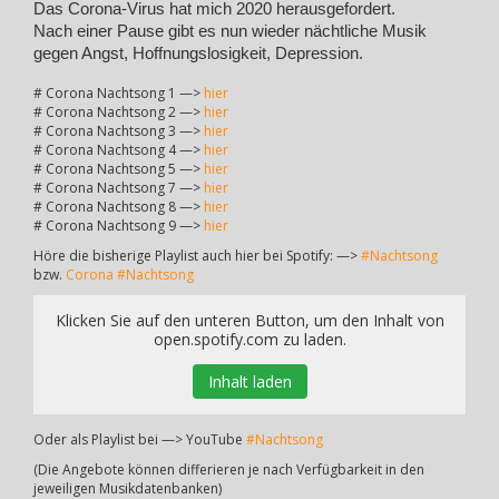
Das Corona-Virus hat mich 2020 herausgefordert.
Nach einer Pause gibt es nun wieder nächtliche Musik
gegen Angst, Hoffnungslosigkeit, Depression.
# Corona Nachtsong 1 —>
hier
# Corona Nachtsong 2 —>
hier
# Corona Nachtsong 3 —>
hier
# Corona Nachtsong 4 —>
hier
# Corona Nachtsong 5 —>
hier
# Corona Nachtsong 7 —>
hier
# Corona Nachtsong 8 —>
hier
# Corona Nachtsong 9 —>
hier
Höre die bisherige Playlist auch hier bei Spotify: —>
#Nachtsong
bzw.
Corona #Nachtsong
Klicken Sie auf den unteren Button, um den Inhalt von
open.spotify.com zu laden.
Inhalt laden
Oder als Playlist bei —> YouTube
#Nachtsong
(Die Angebote können differieren je nach Verfügbarkeit in den
jeweiligen Musikdatenbanken)