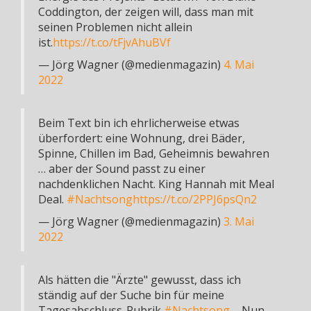
Coddington, der zeigen will, dass man mit
seinen Problemen nicht allein
ist.
https://t.co/tFjvAhuBVf
— Jörg Wagner (@medienmagazin)
4. Mai
2022
Beim Text bin ich ehrlicherweise etwas
überfordert: eine Wohnung, drei Bäder,
Spinne, Chillen im Bad, Geheimnis bewahren
… aber der Sound passt zu einer
nachdenklichen Nacht. King Hannah mit Meal
Deal.
#Nachtsong
https://t.co/2PPJ6psQn2
— Jörg Wagner (@medienmagazin)
3. Mai
2022
Als hätten die "Ärzte" gewusst, dass ich
ständig auf der Suche bin für meine
Tagesabschluss-Rubrik
#Nachtsong
– Nun