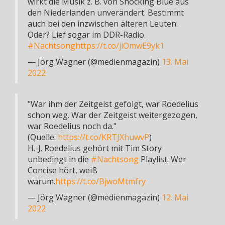
wirkt die Musik z. B. von Shocking Blue aus
den Niederlanden unverändert. Bestimmt
auch bei den inzwischen älteren Leuten.
Oder? Lief sogar im DDR-Radio.
#Nachtsong
https://t.co/jiOmwE9yk1
— Jörg Wagner (@medienmagazin)
13. Mai
2022
"War ihm der Zeitgeist gefolgt, war Roedelius
schon weg. War der Zeitgeist weitergezogen,
war Roedelius noch da."
(Quelle:
https://t.co/KRTJXhuwvP
)
H.-J. Roedelius gehört mit Tim Story
unbedingt in die
#Nachtsong
Playlist. Wer
Concise hört, weiß
warum.
https://t.co/BjwoMtmfry
— Jörg Wagner (@medienmagazin)
12. Mai
2022