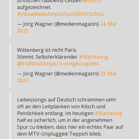
britischen radioeins-Leuten
@BBCR1
aufgezeichnet.
#VisualRadio
https://t.co/l0RHCb2NGc
— Jörg Wagner (@medienmagazin)
24. Mai
2022
Wittenberg ist nicht Paris.
Stimmt. Selbsterklärender
#Nachtsong
@Kraftklub
https://t.co/xgkvUq2eKk
— Jörg Wagner (@medienmagazin)
23. Mai
2022
Liebessongs auf Deutsch schrammen sehr
oft an den Leitplanken von Kitsch und
Peinlichkeit entlang. Im heutigen
#Nachsong
half es sicherlich, um in der angenehmen
Spur zu bleiben, dass hier ein echtes Paar auf
dem MTV-Unplugged-Teppich blieb.