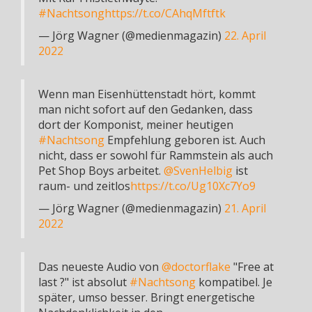
#Nachtsong
https://t.co/CAhqMftftk
— Jörg Wagner (@medienmagazin)
22. April
2022
Wenn man Eisenhüttenstadt hört, kommt
man nicht sofort auf den Gedanken, dass
dort der Komponist, meiner heutigen
#Nachtsong
Empfehlung geboren ist. Auch
nicht, dass er sowohl für Rammstein als auch
Pet Shop Boys arbeitet.
@SvenHelbig
ist
raum- und zeitlos
https://t.co/Ug10Xc7Yo9
— Jörg Wagner (@medienmagazin)
21. April
2022
Das neueste Audio von
@doctorflake
"Free at
last ?" ist absolut
#Nachtsong
kompatibel. Je
später, umso besser. Bringt energetische