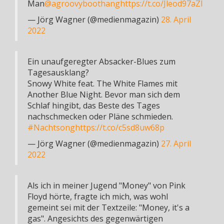
Man
@agroovyboothang
https://t.co/Jleod97aZl
— Jörg Wagner (@medienmagazin)
28. April
2022
Ein unaufgeregter Absacker-Blues zum
Tagesausklang?
Snowy White feat. The White Flames mit
Another Blue Night. Bevor man sich dem
Schlaf hingibt, das Beste des Tages
nachschmecken oder Pläne schmieden.
#Nachtsong
https://t.co/c5sd8uw68p
— Jörg Wagner (@medienmagazin)
27. April
2022
Als ich in meiner Jugend "Money" von Pink
Floyd hörte, fragte ich mich, was wohl
gemeint sei mit der Textzeile: "Money, it's a
gas". Angesichts des gegenwärtigen