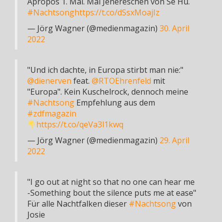
Apropos 1. Mai. Mai Jenereschen von Se Hu.
#Nachtsong
https://t.co/dSsxMoajIz
— Jörg Wagner (@medienmagazin)
30. April
2022
"Und ich dachte, in Europa stirbt man nie:"
@dienerven
feat.
@RTOEhrenfeld
mit
"Europa". Kein Kuschelrock, dennoch meine
#Nachtsong
Empfehlung aus dem
#zdfmagazin
https://t.co/qeVa3l1kwq
— Jörg Wagner (@medienmagazin)
29. April
2022
"I go out at night so that no one can hear me
-Something bout the silence puts me at ease"
Für alle Nachtfalken dieser
#Nachtsong
von
Josie