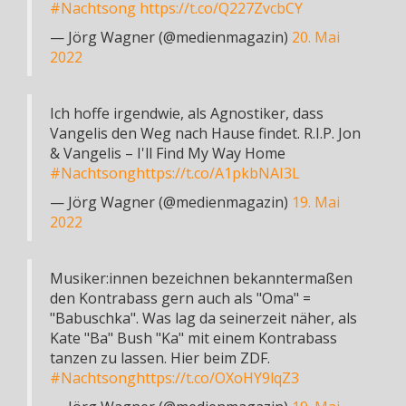
#Nachtsong
https://t.co/Q227ZvcbCY
— Jörg Wagner (@medienmagazin)
20. Mai
2022
Ich hoffe irgendwie, als Agnostiker, dass
Vangelis den Weg nach Hause findet. R.I.P. Jon
& Vangelis – I'll Find My Way Home
#Nachtsong
https://t.co/A1pkbNAI3L
— Jörg Wagner (@medienmagazin)
19. Mai
2022
Musiker:innen bezeichnen bekanntermaßen
den Kontrabass gern auch als "Oma" =
"Babuschka". Was lag da seinerzeit näher, als
Kate "Ba" Bush "Ka" mit einem Kontrabass
tanzen zu lassen. Hier beim ZDF.
#Nachtsong
https://t.co/OXoHY9lqZ3