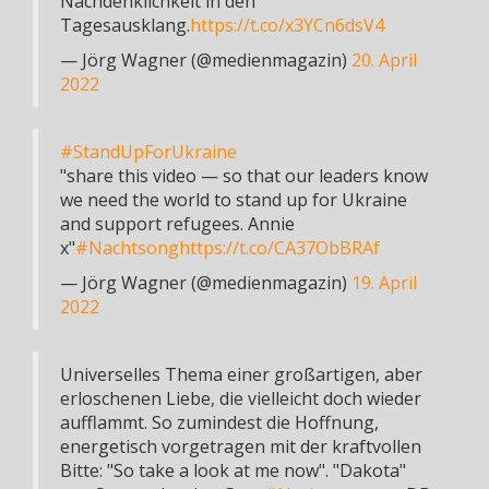
Nachdenklichkeit in den
Tagesausklang.
https://t.co/x3YCn6dsV4
— Jörg Wagner (@medienmagazin)
20. April
2022
#StandUpForUkraine
"share this video — so that our leaders know
we need the world to stand up for Ukraine
and support refugees. Annie
x"
#Nachtsong
https://t.co/CA37ObBRAf
— Jörg Wagner (@medienmagazin)
19. April
2022
Universelles Thema einer großartigen, aber
erloschenen Liebe, die vielleicht doch wieder
aufflammt. So zumindest die Hoffnung,
energetisch vorgetragen mit der kraftvollen
Bitte: "So take a look at me now". "Dakota"