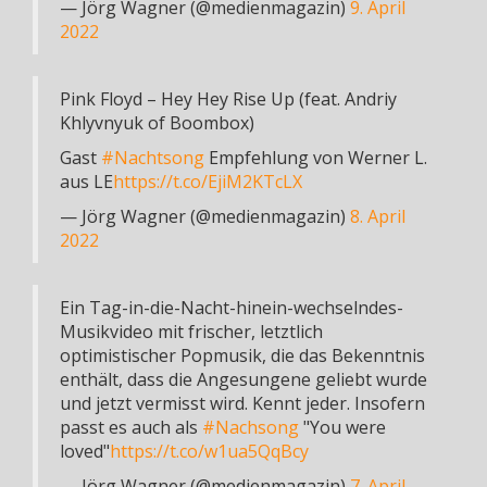
— Jörg Wagner (@medienmagazin)
9. April
2022
Pink Floyd – Hey Hey Rise Up (feat. Andriy
Khlyvnyuk of Boombox)
Gast
#Nachtsong
Empfehlung von Werner L.
aus LE
https://t.co/EjiM2KTcLX
— Jörg Wagner (@medienmagazin)
8. April
2022
Ein Tag-in-die-Nacht-hinein-wechselndes-
Musikvideo mit frischer, letztlich
optimistischer Popmusik, die das Bekenntnis
enthält, dass die Angesungene geliebt wurde
und jetzt vermisst wird. Kennt jeder. Insofern
passt es auch als
#Nachsong
"You were
loved"
https://t.co/w1ua5QqBcy
— Jörg Wagner (@medienmagazin)
7. April