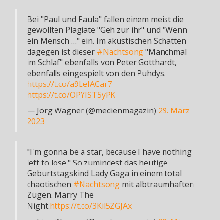
Bei "Paul und Paula" fallen einem meist die
gewollten Plagiate "Geh zur ihr" und "Wenn
ein Mensch …" ein. Im akustischen Schatten
dagegen ist dieser
#Nachtsong
"Manchmal
im Schlaf" ebenfalls von Peter Gotthardt,
ebenfalls eingespielt von den Puhdys.
https://t.co/a9LeIACar7
https://t.co/OPYIST5yPK
— Jörg Wagner (@medienmagazin)
29. März
2023
"I'm gonna be a star, because I have nothing
left to lose." So zumindest das heutige
Geburtstagskind Lady Gaga in einem total
chaotischen
#Nachtsong
mit albtraumhaften
Zügen. Marry The
Night.
https://t.co/3Kil5ZGJAx