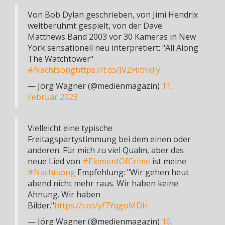
Von Bob Dylan geschrieben, von Jimi Hendrix
weltberühmt gespielt, von der Dave
Matthews Band 2003 vor 30 Kameras in New
York sensationell neu interpretiert: "All Along
The Watchtower"
#Nachtsong
https://t.co/JVZHithkFy
— Jörg Wagner (@medienmagazin)
11.
Februar 2023
Vielleicht eine typische
Freitagspartystimmung bei dem einen oder
anderen. Für mich zu viel Qualm, aber das
neue Lied von
#ElementOfCrime
ist meine
#Nachtsong
Empfehlung: "Wir gehen heut
abend nicht mehr raus. Wir haben keine
Ahnung. Wir haben
Bilder."
https://t.co/yf7YqgoMDH
— Jörg Wagner (@medienmagazin)
10.