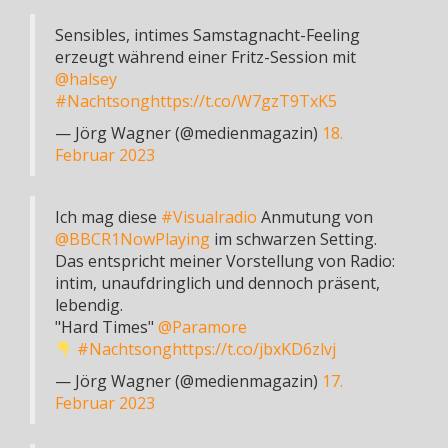
Sensibles, intimes Samstagnacht-Feeling
erzeugt während einer Fritz-Session mit
@halsey
#Nachtsong
https://t.co/W7gzT9TxK5
— Jörg Wagner (@medienmagazin)
18.
Februar 2023
Ich mag diese
#Visualradio
Anmutung von
@BBCR1NowPlaying
im schwarzen Setting.
Das entspricht meiner Vorstellung von Radio:
intim, unaufdringlich und dennoch präsent,
lebendig.
"Hard Times"
@Paramore
#Nachtsong
https://t.co/jbxKD6zlvj
— Jörg Wagner (@medienmagazin)
17.
Februar 2023