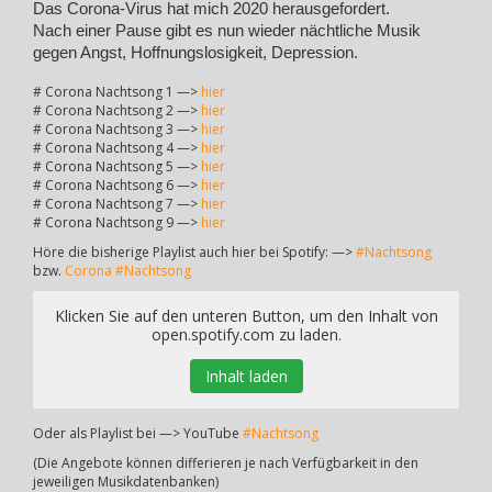
Das Corona-Virus hat mich 2020 herausgefordert.
Nach einer Pause gibt es nun wieder nächtliche Musik
gegen Angst, Hoffnungslosigkeit, Depression.
# Corona Nachtsong 1 —>
hier
# Corona Nachtsong 2 —>
hier
# Corona Nachtsong 3 —>
hier
# Corona Nachtsong 4 —>
hier
# Corona Nachtsong 5 —>
hier
# Corona Nachtsong 6 —>
hier
# Corona Nachtsong 7 —>
hier
# Corona Nachtsong 9 —>
hier
Höre die bisherige Playlist auch hier bei Spotify: —>
#Nachtsong
bzw.
Corona #Nachtsong
Klicken Sie auf den unteren Button, um den Inhalt von
open.spotify.com zu laden.
Inhalt laden
Oder als Playlist bei —> YouTube
#Nachtsong
(Die Angebote können differieren je nach Verfügbarkeit in den
jeweiligen Musikdatenbanken)