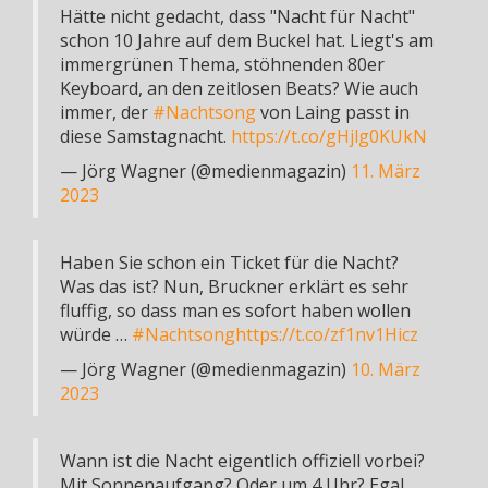
Hätte nicht gedacht, dass "Nacht für Nacht"
schon 10 Jahre auf dem Buckel hat. Liegt's am
immergrünen Thema, stöhnenden 80er
Keyboard, an den zeitlosen Beats? Wie auch
immer, der
#Nachtsong
von Laing passt in
diese Samstagnacht.
https://t.co/gHjlg0KUkN
— Jörg Wagner (@medienmagazin)
11. März
2023
Haben Sie schon ein Ticket für die Nacht?
Was das ist? Nun, Bruckner erklärt es sehr
fluffig, so dass man es sofort haben wollen
würde …
#Nachtsong
https://t.co/zf1nv1Hicz
— Jörg Wagner (@medienmagazin)
10. März
2023
Wann ist die Nacht eigentlich offiziell vorbei?
Mit Sonnenaufgang? Oder um 4 Uhr? Egal.