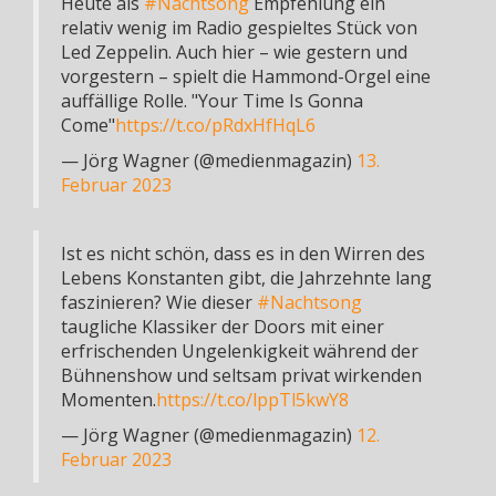
Heute als
#Nachtsong
Empfehlung ein
relativ wenig im Radio gespieltes Stück von
Led Zeppelin. Auch hier – wie gestern und
vorgestern – spielt die Hammond-Orgel eine
auffällige Rolle. "Your Time Is Gonna
Come"
https://t.co/pRdxHfHqL6
— Jörg Wagner (@medienmagazin)
13.
Februar 2023
Ist es nicht schön, dass es in den Wirren des
Lebens Konstanten gibt, die Jahrzehnte lang
faszinieren? Wie dieser
#Nachtsong
taugliche Klassiker der Doors mit einer
erfrischenden Ungelenkigkeit während der
Bühnenshow und seltsam privat wirkenden
Momenten.
https://t.co/lppTl5kwY8
— Jörg Wagner (@medienmagazin)
12.
Februar 2023