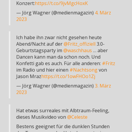
Konzert:
https://t.co/9jvMgcHoxK
— Jörg Wagner (@medienmagazin)
4. März
2023
Ich habe ihn zwar nicht gesehen heute
Abend/Nacht auf der
@Fritz_offiziell
3.0-
Geburtstagsparty im
@waschhaus
… aber
Dancen kann man da schon noch. Und
Konfetti gab es auch. Für alle anderen:
#Fritz
im Radio und hier einen
#Nachtsong
von
Jason Mraz
https://t.co/1owFHOo1Zj
— Jörg Wagner (@medienmagazin)
3. März
2023
Hat etwas surreales mit Albtraum-Feeling,
dieses Musikvideo von
@Celeste
Bestens geeignet für die dunklen Stunden