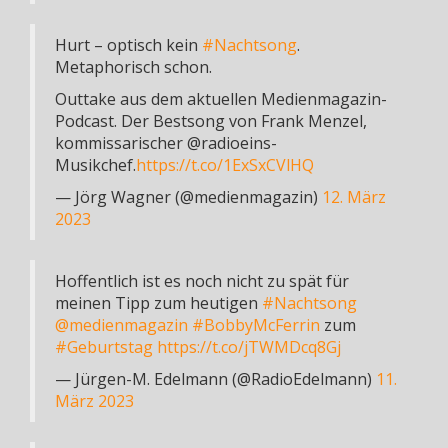
Hurt – optisch kein
#Nachtsong
.
Metaphorisch schon.
Outtake aus dem aktuellen Medienmagazin-
Podcast. Der Bestsong von Frank Menzel,
kommissarischer @radioeins-
Musikchef.
https://t.co/1ExSxCVlHQ
— Jörg Wagner (@medienmagazin)
12. März
2023
Hoffentlich ist es noch nicht zu spät für
meinen Tipp zum heutigen
#Nachtsong
@medienmagazin
#BobbyMcFerrin
zum
#Geburtstag
https://t.co/jTWMDcq8Gj
— Jürgen-M. Edelmann (@RadioEdelmann)
11.
März 2023