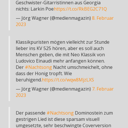
Geschwister-Gitarristinnen aus Georgia
nichts: Larkin Poe
https://t.co/RkBEG2C71Q
— Jörg Wagner (@medienmagazin)
8. Februar
2023
Klassikpuristen mögen vielleicht zur Stunde
lieber ins KV 525 hören, aber es soll auch
Menschen geben, die mit Neo Klassik von
Ludovico Einaudi mehr anfangen können.
Der
#Nachtsong
Nacht umschmeichelt, ohne
dass der Honig tropft. Wie
beruhigend.
https://t.co/wqw8MjzLXS
— Jörg Wagner (@medienmagazin)
7. Februar
2023
Der passende
#Nachtsong
Dominostein zum
gestrigen Lied ist diese sparsam visuell
umgesetzte, sehr beschwingte Coverversion