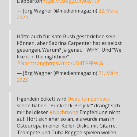
Dapperton
https://t.co/gZGbw0wPur
— Jörg Wagner (@medienmagazin)
22. März
2023
Hätte auch für Kate Bush geschrieben sein
können, aber Sabrina Carpenter hat es selbst
gesungen. Warum? Ja genau. "WHY". Und "We
like it in the nighttime"
#Nachtsong
https://t.co/uD4TPFPWjG
— Jörg Wagner (@medienmagazin)
21. März
2023
Irgendein Etikett wird
@das_lumpenpack
schon haben. "Punkrock-Projekt" drängt sich
mir bei dieser
#Nachtsong
Empfehlung nicht
auf. Hört sich eher so an, als würde man in
Osteuropa in einer Keller-Disko mit Gitarre,
Trompete und Tuba Reggae spielen wollen.