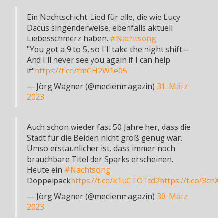
Ein Nachtschicht-Lied für alle, die wie Lucy
Dacus singenderweise, ebenfalls aktuell
Liebesschmerz haben.
#Nachtsong
"You got a 9 to 5, so I'll take the night shift –
And I'll never see you again if I can help
it"
https://t.co/tmGH2W1e05
— Jörg Wagner (@medienmagazin)
31. März
2023
Auch schon wieder fast 50 Jahre her, dass die
Stadt für die Beiden nicht groß genug war.
Umso erstaunlicher ist, dass immer noch
brauchbare Titel der Sparks erscheinen.
Heute ein
#Nachtsong
Doppelpack
https://t.co/k1uCTOTtd2
https://t.co/3c
— Jörg Wagner (@medienmagazin)
30. März
2023