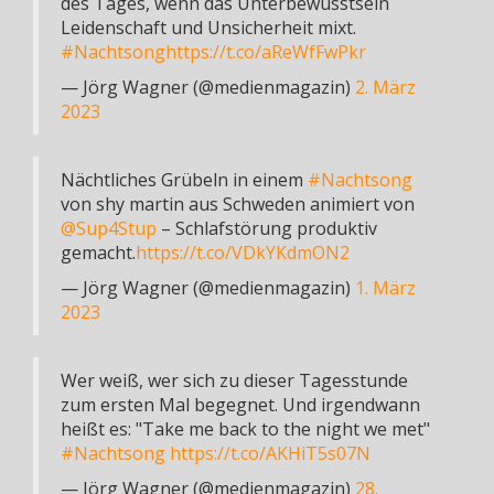
des Tages, wenn das Unterbewusstsein
Leidenschaft und Unsicherheit mixt.
#Nachtsong
https://t.co/aReWfFwPkr
— Jörg Wagner (@medienmagazin)
2. März
2023
Nächtliches Grübeln in einem
#Nachtsong
von shy martin aus Schweden animiert von
@Sup4Stup
– Schlafstörung produktiv
gemacht.
https://t.co/VDkYKdmON2
— Jörg Wagner (@medienmagazin)
1. März
2023
Wer weiß, wer sich zu dieser Tagesstunde
zum ersten Mal begegnet. Und irgendwann
heißt es: "Take me back to the night we met"
#Nachtsong
https://t.co/AKHiT5s07N
— Jörg Wagner (@medienmagazin)
28.